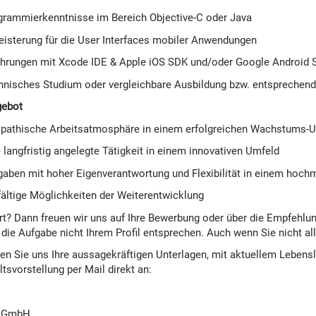
grammierkenntnisse im Bereich Objective-C oder Java
eisterung für die User Interfaces mobiler Anwendungen
ahrungen mit Xcode IDE & Apple iOS SDK und/oder Google Android
hnisches Studium oder vergleichbare Ausbildung bzw. entsprechend
gebot
pathische Arbeitsatmosphäre in einem erfolgreichen Wachstums-
 langfristig angelegte Tätigkeit in einem innovativen Umfeld
gaben mit hoher Eigenverantwortung und Flexibilität in einem hoch
fältige Möglichkeiten der Weiterentwicklung
rt? Dann freuen wir uns auf Ihre Bewerbung oder über die Empfehlung 
 die Aufgabe nicht Ihrem Profil entsprechen. Auch wenn Sie nicht al
den Sie uns Ihre aussagekräftigen Unterlagen, mit aktuellem Lebensl
tsvorstellung per Mail direkt an:
t GmbH