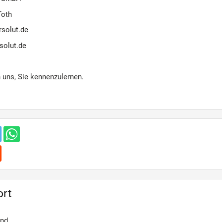
Toth
rsolut.de
solut.de
n uns, Sie kennenzulernen.
ort
and