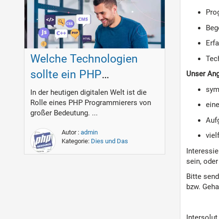
Pro
Beg
Erf
Welche Technologien
Tec
sollte ein PHP
Unser An
Programmierer
sym
In der heutigen digitalen Welt ist die
Rolle eines PHP Programmierers von
beherrschen?
eine
großer Bedeutung. ...
Auf
Autor :
admin
viel
Kategorie:
Dies und Das
Interessie
sein, oder
Bitte sen
bzw. Gehal
Intersolu