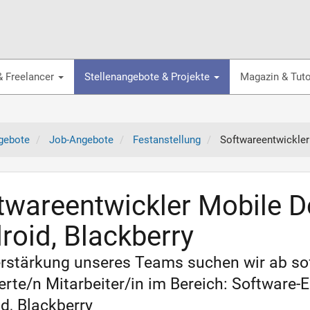
& Freelancer
Stellenangebote & Projekte
Magazin & Tuto
gebote
Job-Angebote
Festanstellung
Softwareentwickler
twareentwickler Mobile D
roid, Blackberry
rstärkung unseres Teams suchen wir ab sof
erte/n Mitarbeiter/in im Bereich: Software-
d, Blackberry