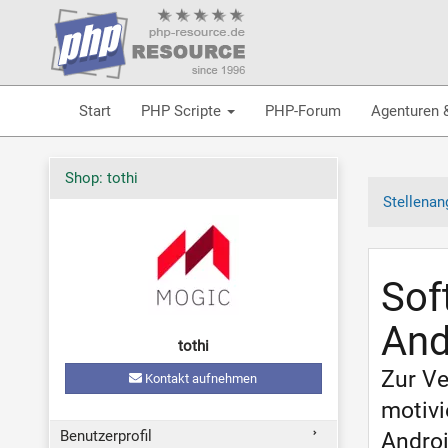
Start
PHP Scripte
PHP-Forum
Agenturen 
Shop: tothi
Stellenan
Sof
And
tothi
Zur Ve
Kontakt aufnehmen
motivi
Benutzerprofil
Androi