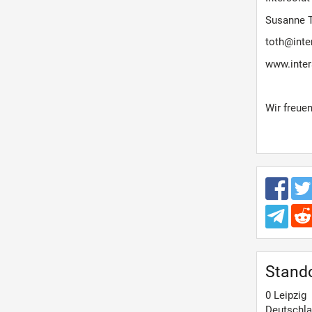
Susanne 
toth@inte
www.inter
Wir freue
Stand
0
Leipzig
Deutschl