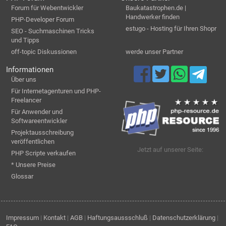
Forum für Webentwickler
Baukatastrophen.de |
Handwerker finden
PHP-Developer Forum
estugo - Hosting für Ihren Shopr
SEO - Suchmaschinen Tricks
und Tipps
off-topic Diskussionen
werde unser Partner
Informationen
Über uns
Für Internetagenturen und PHP-
Freelancer
Für Anwender und
Softwareentwickler
Projektausschreibung
veröffentlichen
Jetzt auf unserer Seite:
PHP Scripte verkaufen
* Unsere Preise
Glossar
Impressum
|
Kontakt
|
AGB
|
Haftungsaussschluß
|
Datenschutzerklärung
|