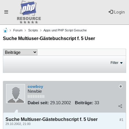
Toggle
Login
Forum
Scripts
Apps und PHP Script Gesuche
navigation
Suche Multiuser-Gästebuchscript f. 5 User
Filter
cowboy
Newbie
Dabei seit:
29.10.2002
Beiträge:
33
Suche Multiuser-Gästebuchscript f. 5 User
#1
29.10.2002, 21:00