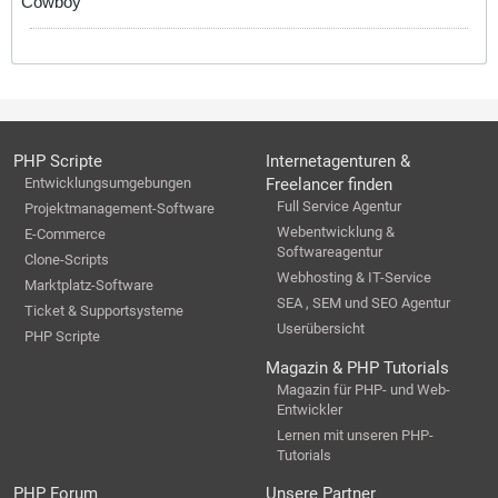
Cowboy
PHP Scripte
Internetagenturen &
Entwicklungsumgebungen
Freelancer finden
Full Service Agentur
Projektmanagement-Software
Webentwicklung &
E-Commerce
Softwareagentur
Clone-Scripts
Webhosting & IT-Service
Marktplatz-Software
SEA , SEM und SEO Agentur
Ticket & Supportsysteme
Userübersicht
PHP Scripte
Magazin & PHP Tutorials
Magazin für PHP- und Web-
Entwickler
Lernen mit unseren PHP-
Tutorials
PHP Forum
Unsere Partner