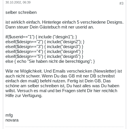
30.10.2002, 06:39
#3
selber schreiben
ist wirklich einfach. Hinterlege einfach 5 verschiedene Designs.
Dann steuer Dein Gästebuch mit ner userid an.
if($userid=="1") { include ("desgin1"); }
elseif($design=="2") { include("design2"); }
elseif($design=="3") { include("design3") }
elseif($design=="4") { include("design4") }
elseif($design=="5") { include("design5") }
else { echo "Sie haben nicht die berechtigung"; }
Wär ne Möglichkeit. Und Emails verscheicken (Newsletter) ist
auch nicht schwer. Wenn Du das GB mit ner DB schreibst
einfach den mail() befehl nutzen. Fertig ist Dein GB. Das
schöne am selber schreiben ist, Du hast alles was Du haben
willst. Versuch es mal und bei Fragen steht Dir hier reichlich
Hilfe zur Verfügung.
mfg
novara