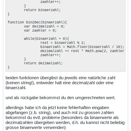
		zaehler++;

	}

	return binaerzahl;

}

function bin2dec(binaerzahl){

	var dezimalzahl = 0;

	var zaehler = 0;

	while(binaerzahl > 0){

		rest = binaerzahl % 2;

		binaerzahl = Math.floor(binaerzahl / 10);

		dezimalzahl += rest * Math.pow(2, zaehler);

		zaehler++;

	}

	return dezimalzahl;

}
beiden funktionen übergibst du jeweils eine natürliche zahl
(keinen string!), entweder halt eine dezimalzahl oder eine
binaerzahl.
und als rückgabe bekommst du den umgerechneten wert.
allerdings habe ich da jetzt keine fehlerhaften eingaben
abgefangen (z.b. string), und auch mit zu grossen zahlen
bekommst du evtl. probleme (besonders da binaerwerte als
dezimalzahlen übergeben werden, d.h. du kannst nicht beliebig
grosse binaerwerte verwenden)