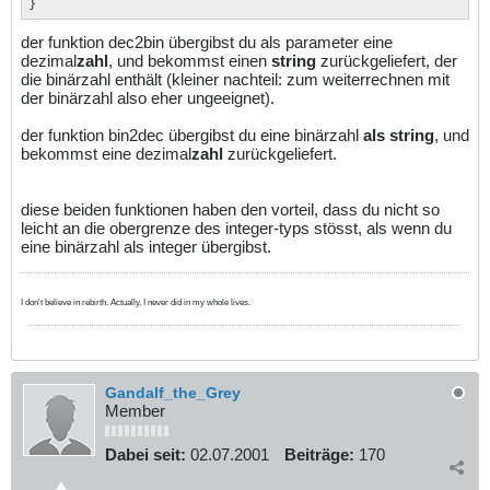
}
der funktion dec2bin übergibst du als parameter eine
dezimal
zahl
, und bekommst einen
string
zurückgeliefert, der
die binärzahl enthält (kleiner nachteil: zum weiterrechnen mit
der binärzahl also eher ungeeignet).
der funktion bin2dec übergibst du eine binärzahl
als string
, und
bekommst eine dezimal
zahl
zurückgeliefert.
diese beiden funktionen haben den vorteil, dass du nicht so
leicht an die obergrenze des integer-typs stösst, als wenn du
eine binärzahl als integer übergibst.
I don't believe in rebirth. Actually, I never did in my whole lives.
Gandalf_the_Grey
Member
Dabei seit:
02.07.2001
Beiträge:
170