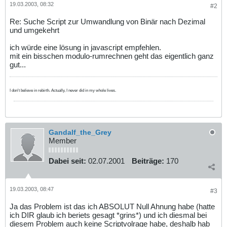
19.03.2003, 08:32
#2
Re: Suche Script zur Umwandlung von Binär nach Dezimal
und umgekehrt
ich würde eine lösung in javascript empfehlen.
mit ein bisschen modulo-rumrechnen geht das eigentlich ganz
gut...
I don't believe in rebirth. Actually, I never did in my whole lives.
Gandalf_the_Grey
Member
Dabei seit:
02.07.2001
Beiträge:
170
19.03.2003, 08:47
#3
Ja das Problem ist das ich ABSOLUT Null Ahnung habe (hatte
ich DIR glaub ich beriets gesagt *grins*) und ich diesmal bei
diesem Problem auch keine Scriptvolrage habe, deshalb hab