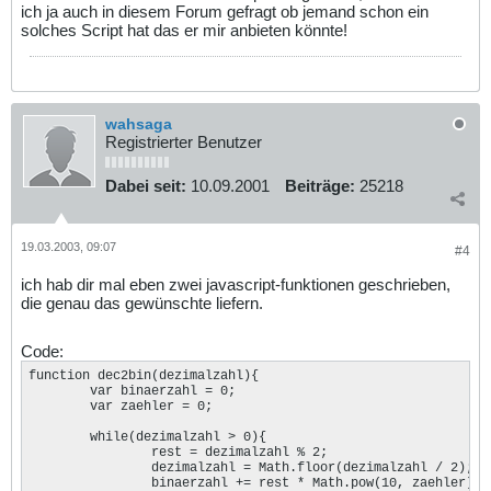
ich ja auch in diesem Forum gefragt ob jemand schon ein
solches Script hat das er mir anbieten könnte!
wahsaga
Registrierter Benutzer
Dabei seit:
10.09.2001
Beiträge:
25218
19.03.2003, 09:07
#4
ich hab dir mal eben zwei javascript-funktionen geschrieben,
die genau das gewünschte liefern.
Code:
function dec2bin(dezimalzahl){

	var binaerzahl = 0;

	var zaehler = 0;

	while(dezimalzahl > 0){

		rest = dezimalzahl % 2;

		dezimalzahl = Math.floor(dezimalzahl / 2);

		binaerzahl += rest * Math.pow(10, zaehler);
