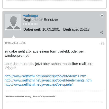
wahsaga
Registrierter Benutzer
Dabei seit:
10.09.2001
Beiträge:
25218
19.03.2003, 11:36
#8
eingabe geht z.b. aus einem formularfeld, oder per
window.prompt...
aber das musst du jetzt aber schon mal selber realisiert
kriegen.
http://www.selfhtml.net/javascript/objekte/forms.htm
http://www.selfhtml.net/javascript/objekte/elements.htm
http://www.selfhtml.net/javascript/beispiele/
I don't believe in rebirth. Actually, I never did in my whole lives.