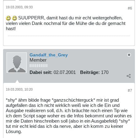
19.03.2003, 09:33
#6
SUUPPERR, damit hast du mir echt weitergeholfen,
vielen vielen Dank nochmal für die Mühe die du dir gemacht
hast!
Gandalf_the_Grey
Member
Dabei seit:
02.07.2001
Beiträge:
170
19.03.2003, 10:20
#7
*shy* ähm blöde frage *ganzschüchterguck* mir ist grad
aufgefallen das ich nicht wirklich weiß wie ich die Ein und
Ausgabe realisieren soll, d.h. ich bräuchte noch einen Tip wie
ich dem Script sage woher es die Infos bekommt und wohin es
mir die Daten hinschreiben soll (also in ein Ausgabefeld) *shy*
tut mir echt leid das ich da nerve, aber ich komm zu keiner
Lösung.