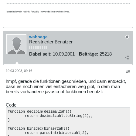
I don't believe in rebirth. Actually, I never did in my whole lives.
wahsaga
Registrierter Benutzer
Dabei seit:
10.09.2001
Beiträge:
25218
19.03.2003, 09:16
#5
hmpf, gerade die funktionen geschrieben, und dann entdeckt,
dass es noch einen viel einfacheren weg gibt, in dem man
bereits vorhandene javascript-funktionen benutzt:
Code:
function dec2bin(dezimalzahl){

	return dezimalzahl.toString(2);;

}

function bin2dec(binaerzahl){

	return parseInt(binaerzahl,2);
