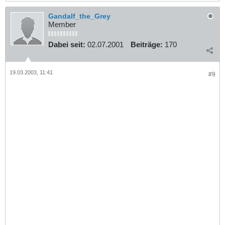
Gandalf_the_Grey
Member
Dabei seit:
02.07.2001
Beiträge:
170
19.03.2003, 11:41
#9