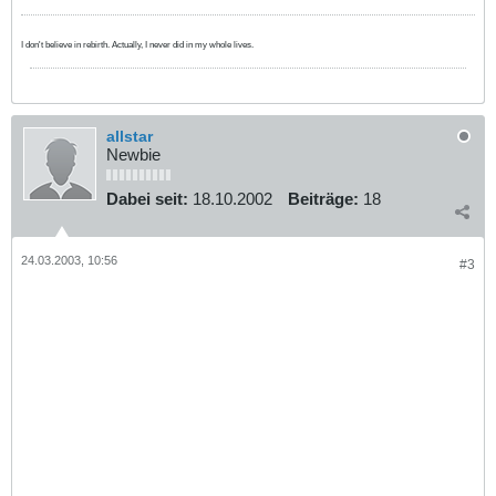
I don't believe in rebirth. Actually, I never did in my whole lives.
allstar
Newbie
Dabei seit:
18.10.2002
Beiträge:
18
24.03.2003, 10:56
#3