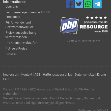
Informationen
Über uns
Für Internetagenturen und PHP-
Freelancer
Für Anwender und
Softwareentwickler
Projektausschreibung
veröffentlichen
Jetzt auf unserer Seite:
PHP Scripte verkaufen
* Unsere Preise
Glossar
Impressum
|
Kontakt
|
AGB
|
Haftungsaussschluß
|
Datenschutzerklärung
|
FAQ
Copyright © 1996 - 2026
ebiz-consult GmbH & Co. KG
. Alle Rechte
vorbehalten.
Die auf dieser Seite verwendeten Produktbezeichnungen, Namen und
Warenzeichen sind Eigentum der jeweiligen Firmen.
Software by IQ-Markt