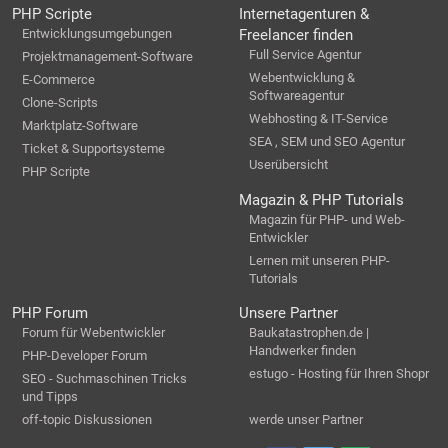
PHP Scripte
Internetagenturen &
Entwicklungsumgebungen
Freelancer finden
Full Service Agentur
Projektmanagement-Software
Webentwicklung &
E-Commerce
Softwareagentur
Clone-Scripts
Webhosting & IT-Service
Marktplatz-Software
SEA , SEM und SEO Agentur
Ticket & Supportsysteme
Userübersicht
PHP Scripte
Magazin & PHP Tutorials
Magazin für PHP- und Web-
Entwickler
Lernen mit unseren PHP-
Tutorials
PHP Forum
Unsere Partner
Forum für Webentwickler
Baukatastrophen.de |
Handwerker finden
PHP-Developer Forum
estugo - Hosting für Ihren Shopr
SEO - Suchmaschinen Tricks
und Tipps
off-topic Diskussionen
werde unser Partner