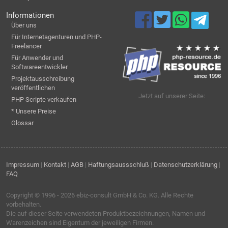
Informationen
Über uns
Für Internetagenturen und PHP-
Freelancer
Für Anwender und
Softwareentwickler
Projektausschreibung
veröffentlichen
Jetzt auf unserer Seite:
PHP Scripte verkaufen
* Unsere Preise
Glossar
Impressum
|
Kontakt
|
AGB
|
Haftungsaussschluß
|
Datenschutzerklärung
|
FAQ
Copyright © 1996 - 2026
ebiz-consult GmbH & Co. KG
. Alle Rechte
vorbehalten.
Die auf dieser Seite verwendeten Produktbezeichnungen, Namen und
Warenzeichen sind Eigentum der jeweiligen Firmen.