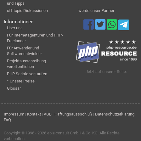
und Tipps
off-topic Diskussionen
werde unser Partner
Informationen
Über uns
Für Internetagenturen und PHP-
Freelancer
Für Anwender und
Softwareentwickler
Projektausschreibung
veröffentlichen
Jetzt auf unserer Seite:
PHP Scripte verkaufen
* Unsere Preise
Glossar
Impressum
|
Kontakt
|
AGB
|
Haftungsaussschluß
|
Datenschutzerklärung
|
FAQ
Copyright © 1996 - 2026
ebiz-consult GmbH & Co. KG
. Alle Rechte
vorbehalten.