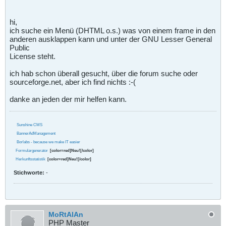
hi,
ich suche ein Menü (DHTML o.s.) was von einem frame in den
anderen ausklappen kann und unter der GNU Lesser General
Public
License steht.
ich hab schon überall gesucht, über die forum suche oder
sourceforge.net, aber ich find nichts :-(
danke an jeden der mir helfen kann.
Sunshine CMS
BannerAdManagement
Borlabs - because we make IT easier
Formulargenerator
[color=red]Neu![/color]
Herkunftsstatistik
[color=red]Neu![/color]
Stichworte:
-
MoRtAlAn
PHP Master