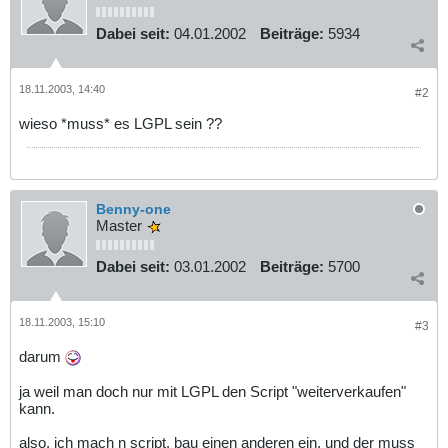
Dabei seit:
04.01.2002
Beiträge:
5934
18.11.2003, 14:40
#2
wieso *muss* es LGPL sein ??
Benny-one
Master
Dabei seit:
03.01.2002
Beiträge:
5700
18.11.2003, 15:10
#3
darum
ja weil man doch nur mit LGPL den Script "weiterverkaufen"
kann.
also, ich mach n script, bau einen anderen ein, und der muss