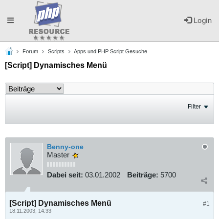
Toggle
Login
Forum
Scripts
Apps und PHP Script Gesuche
navigation
[Script] Dynamisches Menü
Filter
Benny-one
Master
Dabei seit:
03.01.2002
Beiträge:
5700
[Script] Dynamisches Menü
#1
18.11.2003, 14:33