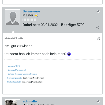
Benny-one
Master
Dabei seit:
03.01.2002
Beiträge:
5700
18.11.2003, 15:27
#5
hm, gut zu wissen.
trotzdem hab ich immer noch kein menü
Sunshine CMS
BannerAdManagement
Borlabs - because we make IT easier
Formulargenerator
[color=red]Neu![/color]
Herkunftsstatistik
[color=red]Neu![/color]
schmalle