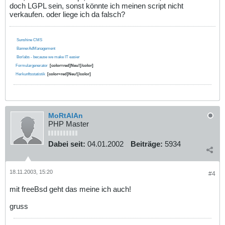
doch LGPL sein, sonst könnte ich meinen script nicht
verkaufen. oder liege ich da falsch?
Sunshine CMS
BannerAdManagement
Borlabs - because we make IT easier
Formulargenerator
[color=red]Neu![/color]
Herkunftsstatistik
[color=red]Neu![/color]
MoRtAlAn
PHP Master
Dabei seit:
04.01.2002
Beiträge:
5934
18.11.2003, 15:20
#4
mit freeBsd geht das meine ich auch!
gruss