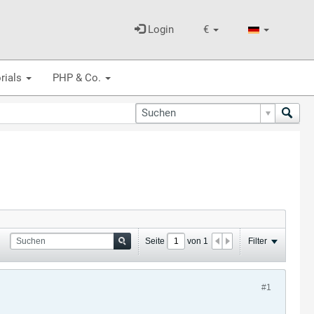
Login
€
rials
PHP & Co.
Seite
von
1
Filter
#1