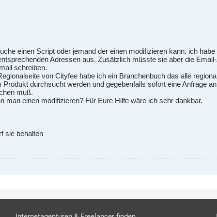
ch suche einen Script oder jemand der einen modifizieren kann. ich h
e entsprechenden Adressen aus. Zusätzlich müsste sie aber die Ema
mail schreiben.
 Regionalseite von Cityfee habe ich ein Branchenbuch das alle regiona
m Produkt durchsucht werden und gegebenfalls sofort eine Anfrage an
achen muß.
nn man einen modifizieren? Für Eure Hilfe wäre ich sehr dankbar.
f sie behalten
Internetagenturen & Freelancer finden