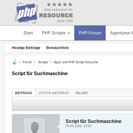
Start
PHP Scripte
PHP-Forum
Agenturen 
Heutige Beiträge
Benutzerliste
Forum
Scripts
Apps und PHP Script Gesuche
Script für Suchmaschine
BEITRÄGE
LETZTE AKTIVITÄT
BILDER
Script für Suchmaschine
04.03.2002, 20:50