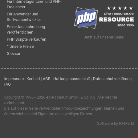
Für Internetagenturen und PHP-
Freelancer
Für Anwender und
Softwareentwickler
Projektausschreibung
veröffentlichen
Jetzt auf unserer Seite:
PHP Scripte verkaufen
* Unsere Preise
Glossar
Impressum
|
Kontakt
|
AGB
|
Haftungsaussschluß
|
Datenschutzerklärung
|
FAQ
Copyright © 1996 - 2026
ebiz-consult GmbH & Co. KG
. Alle Rechte
vorbehalten.
Die auf dieser Seite verwendeten Produktbezeichnungen, Namen und
Warenzeichen sind Eigentum der jeweiligen Firmen.
Software by IQ-Markt