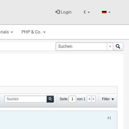
Login
€
rials
PHP & Co.
Seite
von
1
Filter
#1