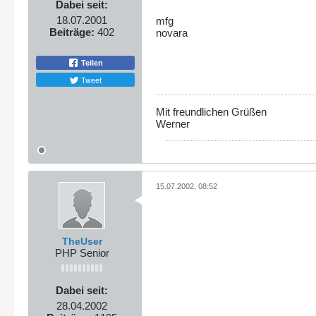
Dabei seit:
18.07.2001
mfg
Beiträge:
402
novara
Teilen
Tweet
Mit freundlichen Grüßen
Werner
15.07.2002, 08:52
TheUser
PHP Senior
Dabei seit:
28.04.2002