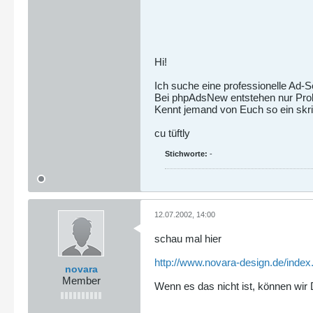
Hi!
Ich suche eine professionelle Ad-
Bei phpAdsNew entstehen nur Pro
Kennt jemand von Euch so ein skr
cu tüftly
Stichworte:
-
12.07.2002, 14:00
schau mal hier
http://www.novara-design.de/inde
novara
Member
Wenn es das nicht ist, können wir D