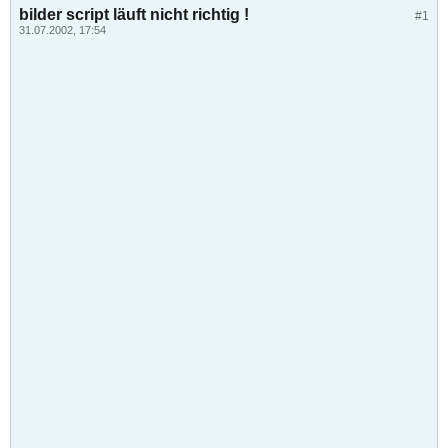
bilder script läuft nicht richtig !
#1
31.07.2002, 17:54