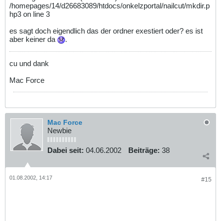
/homepages/14/d26683089/htdocs/onkelzportal/nailcut/mkdir.p
hp3 on line 3
es sagt doch eigendlich das der ordner exestiert oder? es ist
aber keiner da
.
cu und dank
Mac Force
Mac Force
Newbie
Dabei seit:
04.06.2002
Beiträge:
38
01.08.2002, 14:17
#15