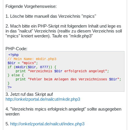
Folgende Vorgehensweise:
1. Lösche bitte manuell das Verzeichnis "mpics"
2. Mach bitte ein PHP-Skript mit folgendem Inhalt und lege es
in das "nailcut" Verzeichnis (realtiv zu diesem Verzeichnis soll
"mpics" kreiert werden). Taufe es "mkdir.php3"
PHP-Code:
<?php
// Mein Name: mkdir.php3
$Dir
=
"mpics"
;
if (
mkdir
(
$Dir
,
0777
)) {
print
"Verzeichnis
$Dir
erfolgreich angelegt"
;
} else {
print
"Fehler beim Anlegen des Verzeichnisses
$Dir
"
;
}
?>
3. Jetzt ruf das Skript auf
http://onkelzportal.de/nailcut/mkdir.php3
4. "Verzeichnis mpics erfolgreich angelegt" sollte ausgegeben
werden
5.
http://onkelzportal.de/nailcut/index.php3