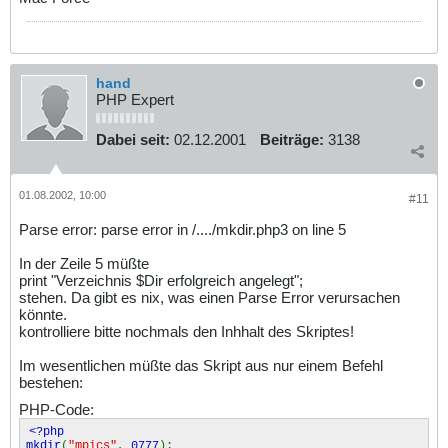
hand
PHP Expert
Dabei seit:
02.12.2001
Beiträge:
3138
01.08.2002, 10:00
#11
Parse error: parse error in /..../mkdir.php3 on line 5
In der Zeile 5 müßte
print "Verzeichnis $Dir erfolgreich angelegt";
stehen. Da gibt es nix, was einen Parse Error verursachen
könnte.
kontrolliere bitte nochmals den Inhhalt des Skriptes!
Im wesentlichen müßte das Skript aus nur einem Befehl
bestehen:
PHP-Code:
<?php
mkdir
(
"mpics"
,
0777
);