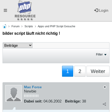
Toggle
Login
Forum
Scripts
Apps und PHP Script Gesuche
navigation
bilder script läuft nicht richtig !
Filter
1
2
Weiter
Mac Force
Newbie
Dabei seit:
04.06.2002
Beiträge:
38