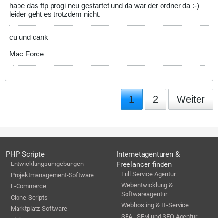
habe das ftp progi neu gestartet und da war der ordner da :-).
leider geht es trotzdem nicht.
cu und dank
Mac Force
1
2
Weiter
PHP Scripte
Internetagenturen &
Entwicklungsumgebungen
Freelancer finden
Full Service Agentur
Projektmanagement-Software
Webentwicklung &
E-Commerce
Softwareagentur
Clone-Scripts
Webhosting & IT-Service
Marktplatz-Software
SEA , SEM und SEO Agentur