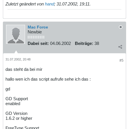
Zuletzt geändert von
hand
;
31.07.2002, 19:11
.
Mac Force
Newbie
Dabei seit:
04.06.2002
Beiträge:
38
31.07.2002, 20:48
#5
das steht da bei mir
hallo wen ich das script aufrufe sehe ich das :
gd
GD Support
enabled
GD Version
1.6.2 or higher
FreeType Support