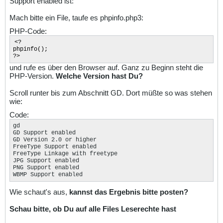
Support enabled ist:
Mach bitte ein File, taufe es phpinfo.php3:
PHP-Code:
<?
phpinfo();
?>
und rufe es über den Browser auf. Ganz zu Beginn steht die
PHP-Version.
Welche Version hast Du?
Scroll runter bis zum Abschnitt GD. Dort müßte so was stehen
wie:
Code:
gd

GD Support enabled 

GD Version 2.0 or higher 

FreeType Support enabled 

FreeType Linkage with freetype 

JPG Support enabled 

PNG Support enabled 

WBMP Support enabled
Wie schaut's aus,
kannst das Ergebnis bitte posten?
Schau bitte, ob Du auf alle Files Leserechte hast