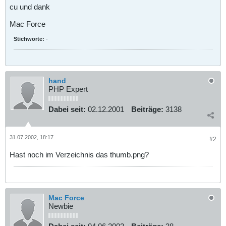
cu und dank
Mac Force
Stichworte:
-
hand
PHP Expert
Dabei seit:
02.12.2001
Beiträge:
3138
31.07.2002, 18:17
#2
Hast noch im Verzeichnis das thumb.png?
Mac Force
Newbie