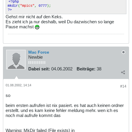
<?php
mkdir
(
"mpics"
,
0777
);
?>
Gehst mir nicht auf den Keks.
Es zieht ich ja nur deshalb, weil Du dazwischen so lange
Pause machst
Mac Force
Newbie
Dabei seit:
04.06.2002
Beiträge:
38
01.08.2002, 14:14
#14
so
beim ersten aufrufen ist nix pasiert. es hat auch keinen ordner
erstellt. und es kam keine fehler meldung mehr. wen ich es
noch mal aufrufe kommt das
Warning: MkDir failed (File exists) in