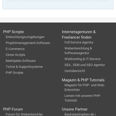
PHP Scripte
Internetagenturen &
Entwicklungsumgebungen
Freelancer finden
Full Service Agentur
Projektmanagement-Software
Webentwicklung &
E-Commerce
Softwareagentur
Clone-Scripts
Webhosting & IT-Service
Marktplatz-Software
SEA , SEM und SEO Agentur
Ticket & Supportsysteme
Userübersicht
PHP Scripte
Magazin & PHP Tutorials
Magazin für PHP- und Web-
Entwickler
Lernen mit unseren PHP-
Tutorials
PHP Forum
Unsere Partner
Forum für Webentwickler
Baukatastrophen.de |