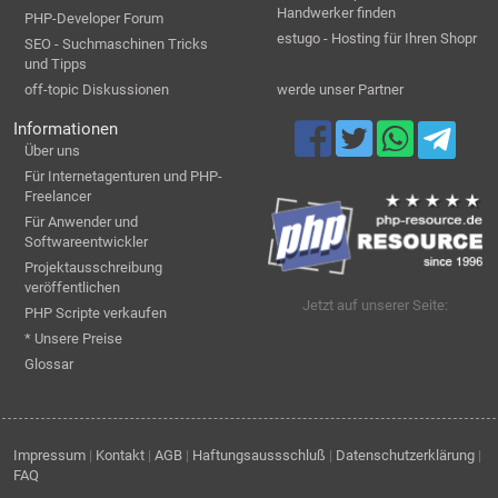
Handwerker finden
PHP-Developer Forum
estugo - Hosting für Ihren Shopr
SEO - Suchmaschinen Tricks
und Tipps
off-topic Diskussionen
werde unser Partner
Informationen
Über uns
Für Internetagenturen und PHP-
Freelancer
Für Anwender und
Softwareentwickler
Projektausschreibung
veröffentlichen
Jetzt auf unserer Seite:
PHP Scripte verkaufen
* Unsere Preise
Glossar
Impressum
|
Kontakt
|
AGB
|
Haftungsaussschluß
|
Datenschutzerklärung
|
FAQ