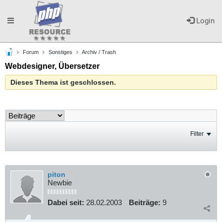
Toggle
Login
Forum
Sonstiges
Archiv / Trash
navigation
Webdesigner, Übersetzer
Dieses Thema ist geschlossen.
Filter
piton
Newbie
Dabei seit:
28.02.2003
Beiträge:
9