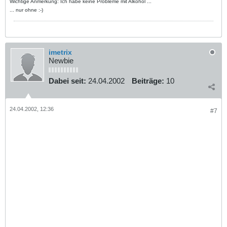
Wichtige Anmerkung: Ich habe keine Probleme mit Alkohol ...
... nur ohne :-)
imetrix
Newbie
Dabei seit:
24.04.2002
Beiträge:
10
24.04.2002, 12:36
#7