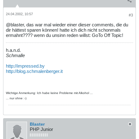
24.04.2002, 10:57
#3
@blaster, das war mal wieder einer dieser comments, die du
dir hättest sparen können! hatte ich dich nicht schonmals
ermahnt???? wenn du unsinn reden willst: GoTo Off Topic!
h.a.n.d.
Schmalle
http://impressed.by
http://blog.schmalenberger.it
Wichtige Anmerkung: Ich habe keine Probleme mit Alkohol ...
... nur ohne :-)
Blaster
PHP Junior