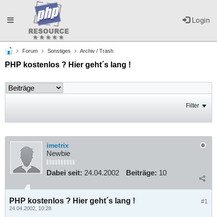
Toggle
Login
Forum
Sonstiges
Archiv / Trash
navigation
PHP kostenlos ? Hier geht´s lang !
Filter
imetrix
Newbie
Dabei seit:
24.04.2002
Beiträge:
10
PHP kostenlos ? Hier geht´s lang !
#1
24.04.2002, 10:28