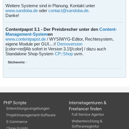
Weitere Systeme sind in Planung. Kontakt unter
www.sandoba.de
oder
contact@sandoba.de
.
Danke!
Contentpapst 3.1 - Der Preisbrecher unter den
Content-
Management-System
en
www.contentpapst.de
/ WYSIWYG-Editor, Rechtesystem,
eigene Module per GUI... //
Demoversion
[color=red]Ab sofort in Version 3.1![/color] / dazu auch
Standalone Shop-System
CP::Shop
uvm.
Stichworte:
-
PHP Scripte
Internetagenturen &
Entwicklungsumgebungen
Freelancer finden
Full Service Agentur
Projektmanagement-Software
Webentwicklung &
E-Commerce
Softwareagentur
Clone-Scripts