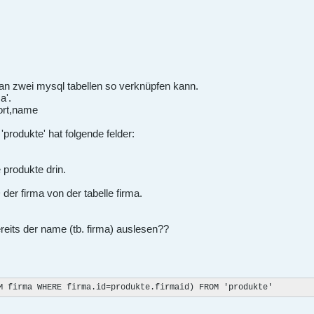
an zwei mysql tabellen so verknüpfen kann.
a'.
,ort,name
produkte' hat folgende felder:
e produkte drin.
D der firma von der tabelle firma.
reits der name (tb. firma) auslesen??
M firma WHERE firma.id=produkte.firmaid) FROM 'produkte'