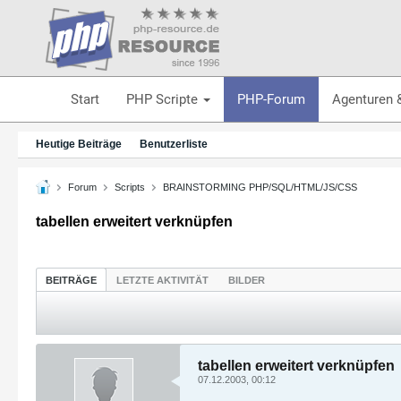
Start
PHP Scripte
PHP-Forum
Agenturen 
Heutige Beiträge
Benutzerliste
Forum
Scripts
BRAINSTORMING PHP/SQL/HTML/JS/CSS
tabellen erweitert verknüpfen
BEITRÄGE
LETZTE AKTIVITÄT
BILDER
tabellen erweitert verknüpfen
07.12.2003, 00:12