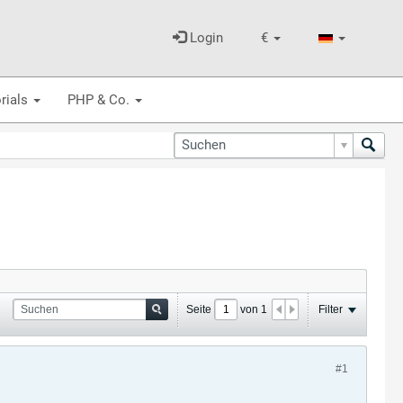
Login
€
rials
PHP & Co.
Seite
von
1
Filter
#1