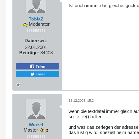
Ist doch immer das gleiche. guck di
TobiaZ
Moderator
Dabei seit:
22.01.2001
Beiträge:
34408
Teilen
Tweet
13.12.2003, 15:24
wenn die textdatei immer gleich auf
sollte file() helfen.
Wurzel
und was das zerlegen der adressen
Master
das lustig wird, speziell beim name