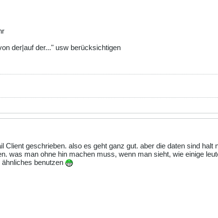
hr
von der|auf der..." usw berücksichtigen
l Client geschrieben. also es geht ganz gut. aber die daten sind halt
en. was man ohne hin machen muss, wenn man sieht, wie einige leute
r ähnliches benutzen