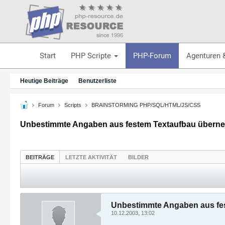
Start
PHP Scripte
PHP-Forum
Agenturen 
Heutige Beiträge
Benutzerliste
Forum
Scripts
BRAINSTORMING PHP/SQL/HTML/JS/CSS
Unbestimmte Angaben aus festem Textaufbau übern
BEITRÄGE
LETZTE AKTIVITÄT
BILDER
Unbestimmte Angaben aus fe
10.12.2003, 13:02