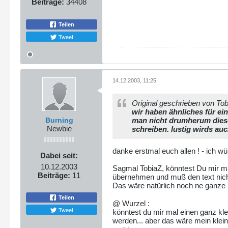
Beiträge:
34408
Teilen
Tweet
14.12.2003, 11:25
Original geschrieben von To
wir haben ähnliches für ein
Burning
man nicht drumherum diese
Newbie
schreiben. lustig wirds au
danke erstmal euch allen ! - ich 
Dabei seit:
10.12.2003
Sagmal TobiaZ, könntest Du mir ma
Beiträge:
11
übernehmen und muß den text nicht
Das wäre natürlich noch ne ganz
Teilen
@ Wurzel :
Tweet
könntest du mir mal einen ganz kl
werden... aber das wäre mein klei