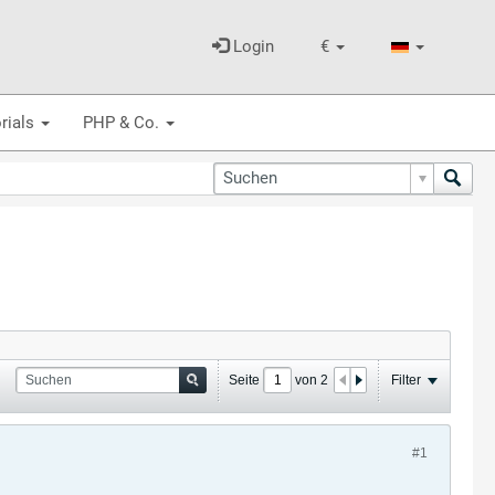
Login
€
rials
PHP & Co.
Seite
von
2
Filter
#1