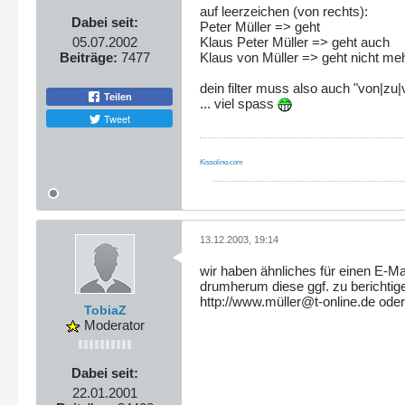
auf leerzeichen (von rechts):
Dabei seit:
Peter Müller => geht
Klaus Peter Müller => geht auch
05.07.2002
Klaus von Müller => geht nicht me
Beiträge:
7477
dein filter muss also auch "von|zu|
Teilen
... viel spass
Tweet
Kissolino.com
13.12.2003, 19:14
wir haben ähnliches für einen E-Mai
drumherum diese ggf. zu berichtig
http://www.müller@t-online.de ode
TobiaZ
Moderator
Dabei seit:
22.01.2001