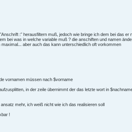
h "Anschrift :" herausfiltern muß, jedoch wie bringe ich dem bei das er
dem bei was in welche variable muß ? die anschiften und namen änder
en maximal... aber auch das kann unterschiedlich oft vorkommen
 beide vornamen müssen nach $vorname
aufzusplitten, in der zeile übernimmt der das letzte wort in $nachnam
 ansatz mehr, ich weiß nicht wie ich das realisieren soll
kbar !