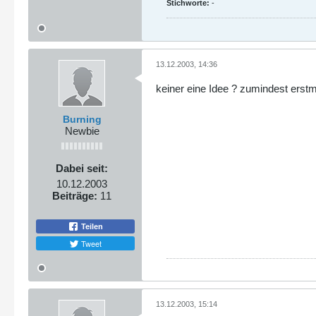
Stichworte:
-
13.12.2003, 14:36
keiner eine Idee ? zumindest erstm
Burning
Newbie
Dabei seit:
10.12.2003
Beiträge:
11
Teilen
Tweet
13.12.2003, 15:14