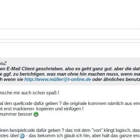
biaZ
en E-Mail Client geschrieben. also es geht ganz gut. aber die dat
 ggf. zu berichtigen. was man ohne hin machen muss, wenn man s
ch wenn sie
http://www.müller@t-online.de
oder ähnliches benut
wünsche mir auch schon spaß !
l den quellcode dafür geben ? die originale kommen nämlich aus ema
 erst markieren- kopieren und einfügen !
e nummer besser
einen besipielcode dafür geben ? das mit dem "von" klingt logisch,
nstes übel
- das bekomm ich glaub ich hin, aber halt das ganze e