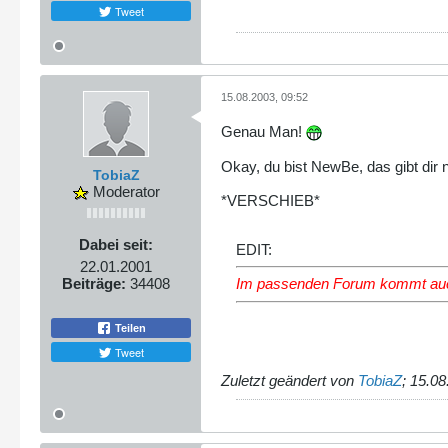
Tweet
15.08.2003, 09:52
Genau Man!
Okay, du bist NewBe, das gibt dir
TobiaZ
Moderator
*VERSCHIEB*
Dabei seit:
EDIT:
22.01.2001
Beiträge:
34408
Im passenden Forum kommt auch
Teilen
Tweet
Zuletzt geändert von
TobiaZ
;
15.08