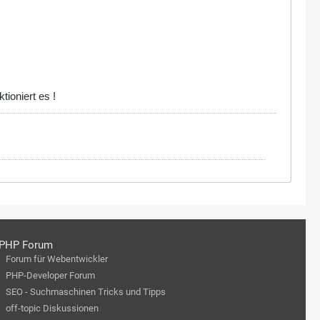
tioniert es !
PHP Forum
Forum für Webentwickler
PHP-Developer Forum
SEO - Suchmaschinen Tricks und Tipps
off-topic Diskussionen