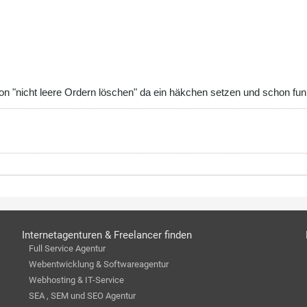
ion "nicht leere Ordern löschen" da ein häkchen setzen und schon funk
Internetagenturen & Freelancer finden
Full Service Agentur
Webentwicklung & Softwareagentur
Webhosting & IT-Service
SEA , SEM und SEO Agentur