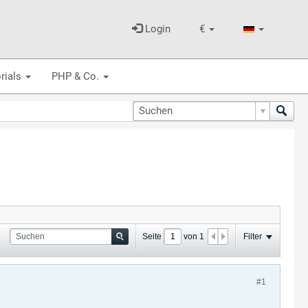
Login
€
rials
PHP & Co.
Seite
von
1
Filter
#1