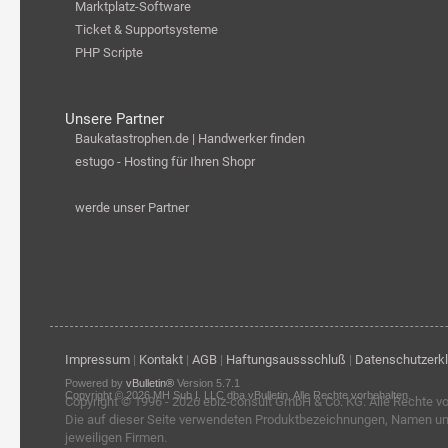
Marktplatz-Software
Ticket & Supportsysteme
PHP Scripte
Unsere Partner
Baukatastrophen.de | Handwerker finden
estugo - Hosting für Ihren Shopr
werde unser Partner
Impressum
|
Kontakt
|
AGB
|
Haftungsaussschluß
|
Datenschutzerk
Powered by
vBulletin®
Version 5.7.1
Copyright © 2026 MH Sub I, LLC dba vBulletin. Alle Rechte vorbehalten.
Copyright © 1996 - 2026
ebiz-consult GmbH & Co. KG
. Alle Rechte v
Die auf dieser Seite verwendeten Produktbezeichnungen, Namen u
jeweiligen Firmen.