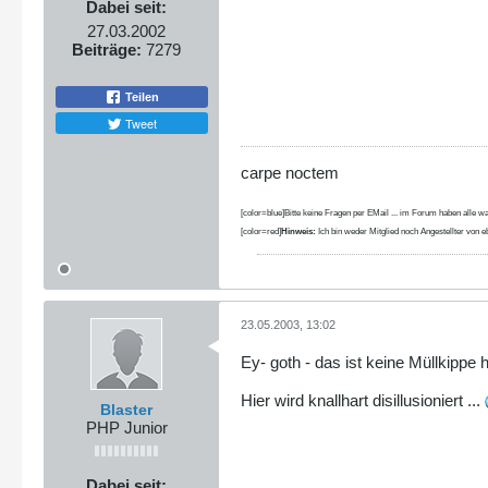
Dabei seit:
27.03.2002
Beiträge:
7279
Teilen
Tweet
carpe noctem
[color=blue]Bitte keine Fragen per EMail ... im Forum haben alle wa
[color=red]
Hinweis:
Ich bin weder Mitglied noch Angestellter von eb
23.05.2003, 13:02
Ey- goth - das ist keine Müllkippe hi
Hier wird knallhart disillusioniert ...
Blaster
PHP Junior
Dabei seit: