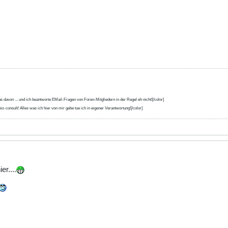
s davon ... und ich beantworte EMail-Fragen von Foren-Mitgliedern in der Regel eh nicht![/color]
iz-consult! Alles was ich hier von mir gebe tue ich in eigener Verantwortung![/color]
er....