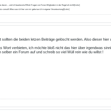
s davon ... und ich beantworte EMail-Fragen von Foren-Mitgliedern in der Regel eh nicht![/color]
iz-consult! Alles was ich hier von mir gebe tue ich in eigener Verantwortung![/color]
sollten die beiden letzen Beiträge gelöscht werden. Also dieser hier 
 das Wort verbieten, ich möchte bloß nicht das hier über irgendwas sin
elber ein Forum auf und schreib so viel Müll rein wie du willst !