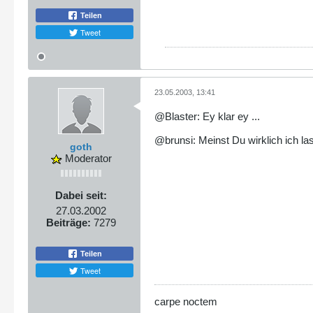
Teilen
Tweet
23.05.2003, 13:41
@Blaster: Ey klar ey ...
@brunsi: Meinst Du wirklich ich lass
goth
Moderator
Dabei seit:
27.03.2002
Beiträge:
7279
Teilen
Tweet
carpe noctem