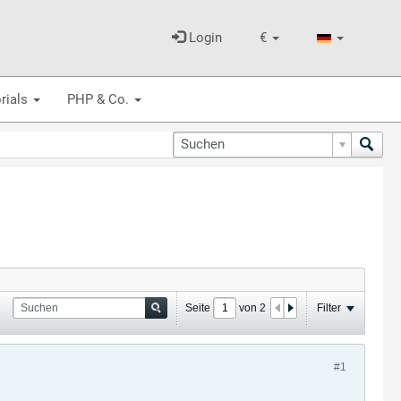
Login
€
rials
PHP & Co.
Seite
von
2
Filter
#1