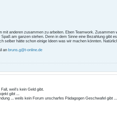
en mit anderen zusammen zu arbeiten. Eben Teamwork. Zusammen woll
der Spaß am ganzen stehen. Denn in dem Sinne eine Bezahlung gibt es
. Ich selber hätte schon einige Ideen was wir machen könnten. Natürl
il an
bruns.g@t-online.de
Fall, weil's kein Geld gibt.
ojekt gibt ...
ündung ... weils kein Forum unscharfes Pädagogen Geschwafel gibt ... (