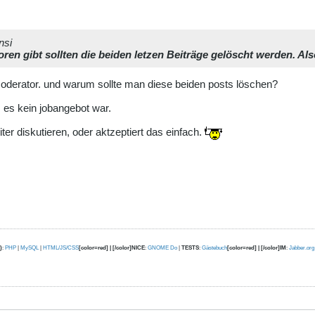
nsi
ren gibt sollten die beiden letzen Beiträge gelöscht werden. Als
t moderator. und warum sollte man diese beiden posts löschen?
 es kein jobangebot war.
eiter diskutieren, oder aktzeptiert das einfach.
)
:
PHP
|
MySQL
|
HTML/JS/CSS
[color=red] | [/color]NICE
:
GNOME Do
|
TESTS
:
Gästebuch
[color=red] | [/color]IM
:
Jabber.org