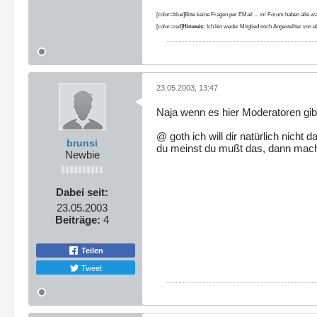
[color=blue]Bitte keine Fragen per EMail ... im Forum haben alle wa
[color=red]
Hinweis:
Ich bin weder Mitglied noch Angestellter von eb
23.05.2003, 13:47
Naja wenn es hier Moderatoren gibt 
@ goth ich will dir natürlich nicht
brunsi
du meinst du mußt das, dann mach s
Newbie
Dabei seit:
23.05.2003
Beiträge:
4
Teilen
Tweet