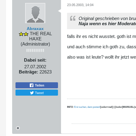
23.05.2003, 14:04
Original geschrieben von bru
Naja wenn es hier Moderato
Abraxax
THE REAL
falls ihr es nicht wusstet. goth is
HAXE
(Administrator)
und auch stimme ich goth zu, dass
also was ist leute? wollt ihr jetzt w
Dabei seit:
27.07.2002
Beiträge:
22623
Teilen
Tweet
INFO
:
Erst suchen, dann posten!
[color=red] | [/color]MANUAL(s