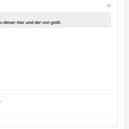
#7
o dieser hier und der von goth.
|