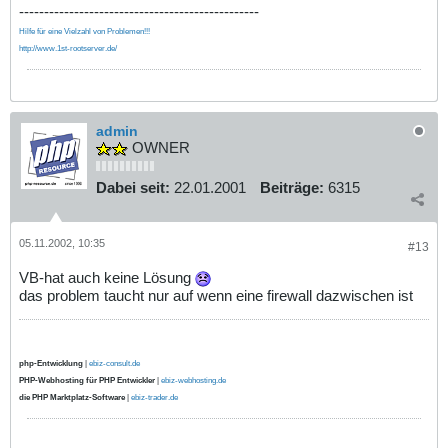
------------------------------------------------
Hilfe für eine Vielzahl von Problemen!!!
http://www.1st-rootserver.de/
admin
OWNER
Dabei seit:
22.01.2001
Beiträge:
6315
05.11.2002, 10:35
#13
VB-hat auch keine Lösung
das problem taucht nur auf wenn eine firewall dazwischen ist
php-Entwicklung
|
ebiz-consult.de
PHP-Webhosting für PHP Entwickler
|
ebiz-webhosting.de
die PHP Marktplatz-Software
|
ebiz-trader.de