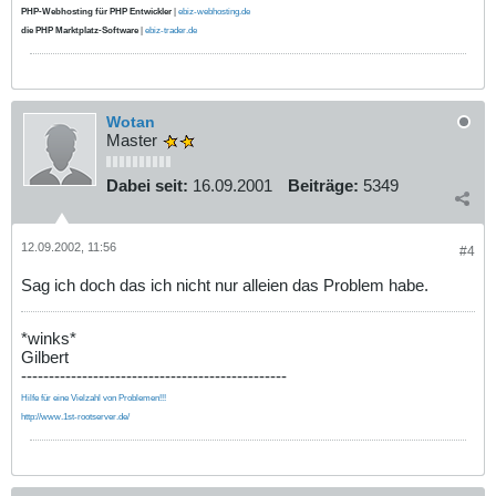
PHP-Webhosting für PHP Entwickler
|
ebiz-webhosting.de
die PHP Marktplatz-Software
|
ebiz-trader.de
Wotan
Master
Dabei seit:
16.09.2001
Beiträge:
5349
12.09.2002, 11:56
#4
Sag ich doch das ich nicht nur alleien das Problem habe.
*winks*
Gilbert
------------------------------------------------
Hilfe für eine Vielzahl von Problemen!!!
http://www.1st-rootserver.de/