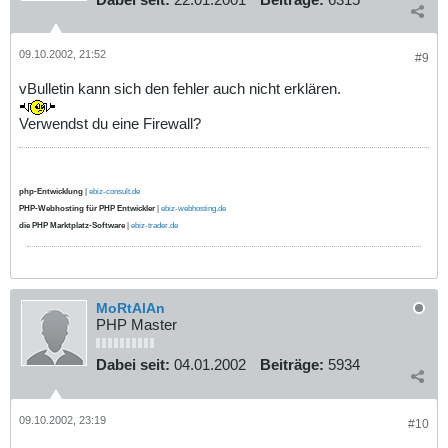
09.10.2002, 21:52
#9
vBulletin kann sich den fehler auch nicht erklären.
Verwendst du eine Firewall?
php-Entwicklung
|
ebiz-consult.de
PHP-Webhosting für PHP Entwickler
|
ebiz-webhosting.de
die PHP Marktplatz-Software
|
ebiz-trader.de
MoRtAlAn
PHP Master
Dabei seit:
04.01.2002
Beiträge:
5934
09.10.2002, 23:19
#10