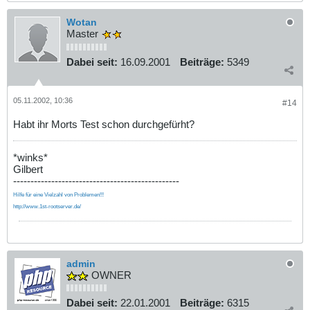
Wotan
Master
Dabei seit:
16.09.2001
Beiträge:
5349
05.11.2002, 10:36
#14
Habt ihr Morts Test schon durchgefürht?
*winks*
Gilbert
------------------------------------------------
Hilfe für eine Vielzahl von Problemen!!!
http://www.1st-rootserver.de/
admin
OWNER
Dabei seit:
22.01.2001
Beiträge:
6315