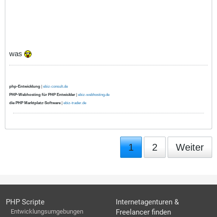
was
php-Entwicklung
|
ebiz-consult.de
PHP-Webhosting für PHP Entwickler
|
ebiz-webhosting.de
die PHP Marktplatz-Software
|
ebiz-trader.de
1
2
Weiter
PHP Scripte
Internetagenturen &
Entwicklungsumgebungen
Freelancer finden