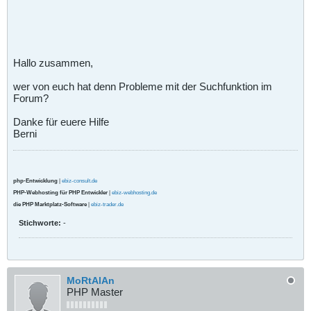
Hallo zusammen,
wer von euch hat denn Probleme mit der Suchfunktion im
Forum?
Danke für euere Hilfe
Berni
php-Entwicklung
|
ebiz-consult.de
PHP-Webhosting für PHP Entwickler
|
ebiz-webhosting.de
die PHP Marktplatz-Software
|
ebiz-trader.de
Stichworte:
-
MoRtAlAn
PHP Master