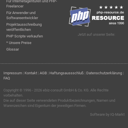
Für Internetagenturen und PHP-
Freelancer
Für Anwender und
Softwareentwickler
Projektausschreibung
veröffentlichen
Jetzt auf unserer Seite:
PHP Scripte verkaufen
* Unsere Preise
Glossar
Impressum
|
Kontakt
|
AGB
|
Haftungsaussschluß
|
Datenschutzerklärung
|
FAQ
Copyright © 1996 - 2026
ebiz-consult GmbH & Co. KG
. Alle Rechte
vorbehalten.
Die auf dieser Seite verwendeten Produktbezeichnungen, Namen und
Warenzeichen sind Eigentum der jeweiligen Firmen.
Software by IQ-Markt