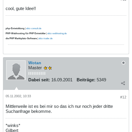
cool, gute Idee!!
php-Entwicklung
|
ebiz-consult.de
PHP-Webhosting für PHP Entwickler
|
ebiz-webhosting.de
die PHP Marktplatz-Software
|
ebiz-trader.de
Wotan
Master
Dabei seit:
16.09.2001
Beiträge:
5349
05.11.2002, 10:33
#12
Mittlerweile ist es bei mir so das ich nur noch jeder dritte
Suchanfrage bekomme.
*winks*
Gilbert