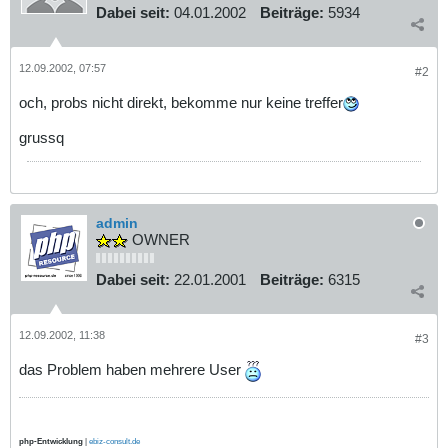
Dabei seit:
04.01.2002
Beiträge:
5934
12.09.2002, 07:57
#2
och, probs nicht direkt, bekomme nur keine treffer
grussq
admin
OWNER
Dabei seit:
22.01.2001
Beiträge:
6315
12.09.2002, 11:38
#3
das Problem haben mehrere User
php-Entwicklung
|
ebiz-consult.de