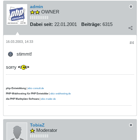
admin
OWNER
Dabei seit:
22.01.2001
Beiträge:
6315
16.03.2003, 14:33
#4
stimmt!
sorry
php-Entwicklung
|
ebiz-consult.de
PHP-Webhosting für PHP Entwickler
|
ebiz-webhosting.de
die PHP Marktplatz-Software
|
ebiz-trader.de
TobiaZ
Moderator