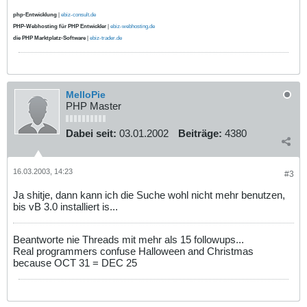
php-Entwicklung
|
ebiz-consult.de
PHP-Webhosting für PHP Entwickler
|
ebiz-webhosting.de
die PHP Marktplatz-Software
|
ebiz-trader.de
MelloPie
PHP Master
Dabei seit:
03.01.2002
Beiträge:
4380
16.03.2003, 14:23
#3
Ja shitje, dann kann ich die Suche wohl nicht mehr benutzen,
bis vB 3.0 installiert is...
Beantworte nie Threads mit mehr als 15 followups...
Real programmers confuse Halloween and Christmas
because OCT 31 = DEC 25