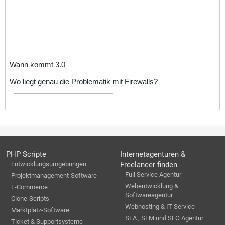
Wann kommt 3.0
Wo liegt genau die Problematik mit Firewalls?
PHP Scripte
Internetagenturen &
Entwicklungsumgebungen
Freelancer finden
Full Service Agentur
Projektmanagement-Software
Webentwicklung &
E-Commerce
Softwareagentur
Clone-Scripts
Webhosting & IT-Service
Marktplatz-Software
SEA , SEM und SEO Agentur
Ticket & Supportsysteme