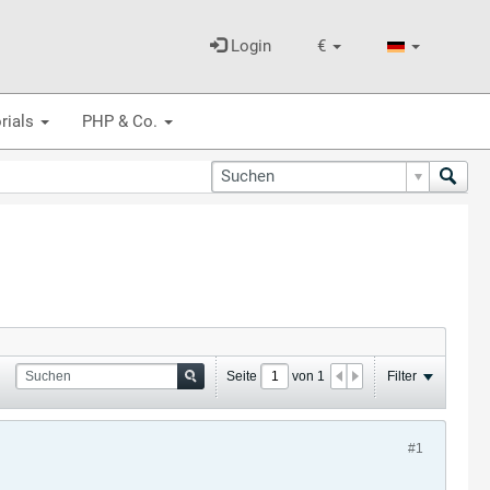
Login
€
rials
PHP & Co.
Seite
von
1
Filter
#1