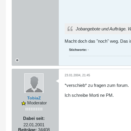
Jobangebote und Aufträge. We
Macht doch das "noch" weg. Das is
Stichworte:
-
23.01.2004, 21:45
*verschieb* zu fragen zum forum.
Ich schreibe Morti ne PM.
TobiaZ
Moderator
Dabei seit:
22.01.2001
Beiträge:
34408