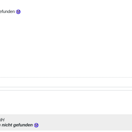
 gefunden
elH
h nicht gefunden