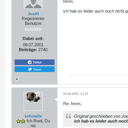
hmm,
ich hab es leider auch noch nicht
JoelH
Registrierter
Benutzer
Dabei seit:
08.07.2001
Beiträge:
2740
Teilen
Tweet
03.04.2002, 12:23
Re: hmm,
schmalle
Original geschrieben von Jo
Ich Root, Du
ich hab es leider auch noc
nix