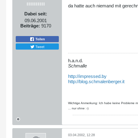
da hatte auch niemand mit gerech
Dabei seit:
09.06.2001
Beiträge:
9170
Teilen
Tweet
h.a.n.d.
Schmalle
http://impressed.by
http://blog.schmalenberger.it
Wichtige Anmerkung: Ich habe keine Probleme mit
... nur ohne :-)
03.04.2002, 12:28