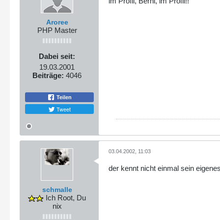
im Profil, Berni, im Profil!!
Aroree
PHP Master
Dabei seit:
19.03.2001
Beiträge:
4046
Teilen
Tweet
03.04.2002, 11:03
der kennt nicht einmal sein eigen
schmalle
Ich Root, Du
nix