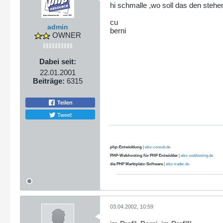
hi schmalle ,wo soll das den stehe
cu
admin
berni
OWNER
Dabei seit:
22.01.2001
Beiträge:
6315
Teilen
Tweet
php-Entwicklung
|
ebiz-consult.de
PHP-Webhosting für PHP Entwickler
|
ebiz-webhosting.de
die PHP Marktplatz-Software
|
ebiz-trader.de
03.04.2002, 10:59