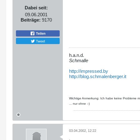
Dabei seit:
09.06.2001
Beiträge:
9170
Teilen
Tweet
h.a.n.d.
Schmalle
http://impressed.by
http://blog.schmalenberger.it
Wichtige Anmerkung: Ich habe keine Probleme mit
... nur ohne :-)
03.04.2002, 12:22