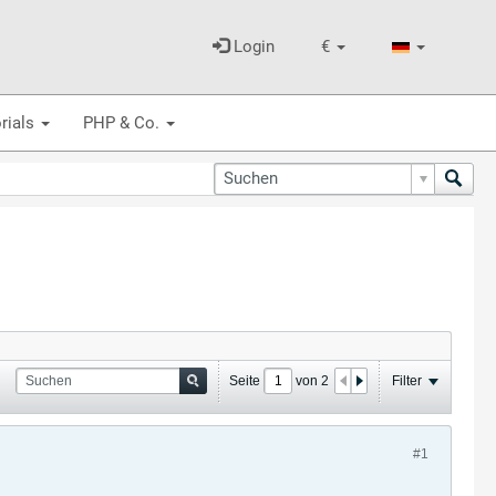
Login
€
rials
PHP & Co.
Seite
von
2
Filter
#1