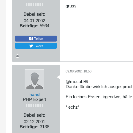
gruss
Dabei seit:
04.01.2002
Beiträge:
5934
Teilen
Tweet
09.08.2002, 18:50
@mccab99
Danke für die wirklich ausgespro
hand
Ein kleines Essen, irgendwo, hätt
PHP Expert
*lechz*
Dabei seit:
02.12.2001
Beiträge:
3138