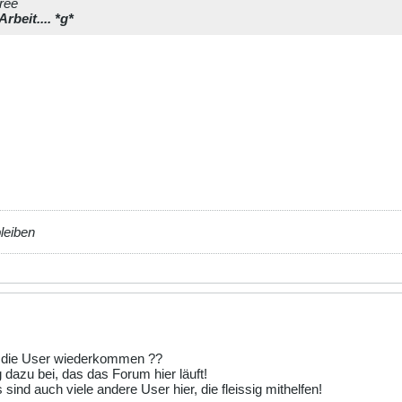
ree
rbeit.... *g*
bleiben
n die User wiederkommen ??
 dazu bei, das das Forum hier läuft!
sind auch viele andere User hier, die fleissig mithelfen!