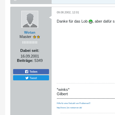
09.08.2002, 12:01
Danke für das Lob
, aber dafür 
Wotan
Master
Dabei seit:
16.09.2001
Beiträge:
5349
Teilen
Tweet
*winks*
Gilbert
---------------------------------------------
Hilfe für eine Vielzahl von Problemen!!!
http://www.1st-rootserver.de/