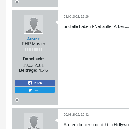
09.08.2002, 12:28
und alle haben I-Net auffer Arbeit...
Aroree
PHP Master
Dabei seit:
19.03.2001
Beiträge:
4046
Teilen
Tweet
09.08.2002, 12:32
Aroree du hier und nicht in Hollywo