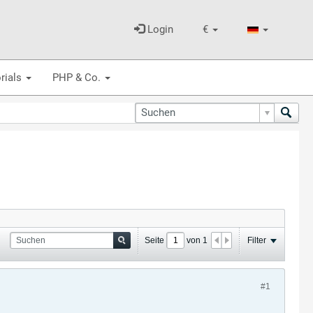
Login
€
rials
PHP & Co.
Seite
von
1
Filter
#1