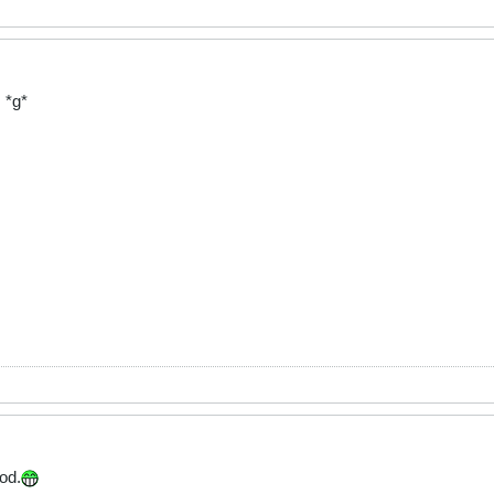
. *g*
od.