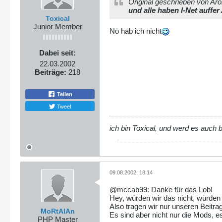
Original geschrieben von Aro
und alle haben I-Net auffer A
Toxical
Junior Member
Nö hab ich nicht
Dabei seit:
22.03.2002
Beiträge:
218
Teilen
Tweet
ich bin Toxical, und werd es auch 
09.08.2002, 18:14
@mccab99: Danke für das Lob!
Hey, würden wir das nicht, würde
Also tragen wir nur unseren Beitrag
MoRtAlAn
Es sind aber nicht nur die Mods, es 
PHP Master