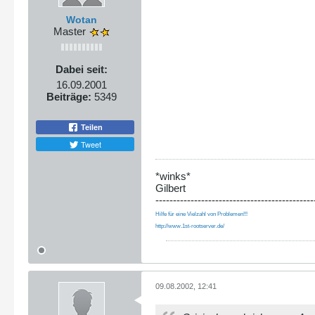
Wotan
Master
Dabei seit:
16.09.2001
Beiträge:
5349
Teilen
Tweet
*winks*
Gilbert
---------------------------------------------
Hilfe für eine Vielzahl von Problemen!!!
http://www.1st-rootserver.de/
09.08.2002, 12:41