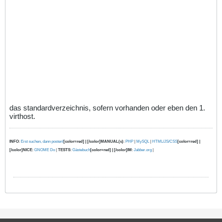
das standardverzeichnis, sofern vorhanden oder eben den 1.
virthost.
INFO
:
Erst suchen, dann posten!
[color=red] | [/color]MANUAL(s)
:
PHP
|
MySQL
|
HTML/JS/CSS
[color=red] |
[/color]NICE
:
GNOME Do
|
TESTS
:
Gästebuch
[color=red] | [/color]IM
:
Jabber.org
|