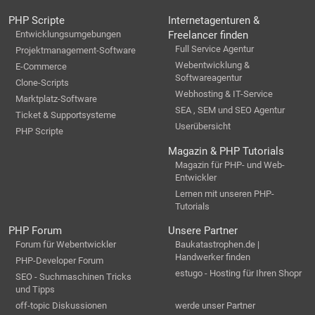
PHP Scripte
Internetagenturen &
Entwicklungsumgebungen
Freelancer finden
Full Service Agentur
Projektmanagement-Software
Webentwicklung &
E-Commerce
Softwareagentur
Clone-Scripts
Webhosting & IT-Service
Marktplatz-Software
SEA , SEM und SEO Agentur
Ticket & Supportsysteme
Userübersicht
PHP Scripte
Magazin & PHP Tutorials
Magazin für PHP- und Web-
Entwickler
Lernen mit unseren PHP-
Tutorials
PHP Forum
Unsere Partner
Forum für Webentwickler
Baukatastrophen.de |
Handwerker finden
PHP-Developer Forum
estugo - Hosting für Ihren Shopr
SEO - Suchmaschinen Tricks
und Tipps
off-topic Diskussionen
werde unser Partner