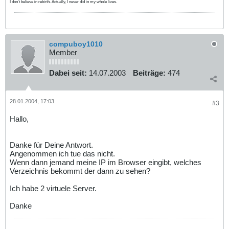
I don't believe in rebirth. Actually, I never did in my whole lives.
compuboy1010
Member
Dabei seit:
14.07.2003
Beiträge:
474
28.01.2004, 17:03
#3
Hallo,
Danke für Deine Antwort.
Angenommen ich tue das nicht.
Wenn dann jemand meine IP im Browser eingibt, welches
Verzeichnis bekommt der dann zu sehen?
Ich habe 2 virtuele Server.
Danke