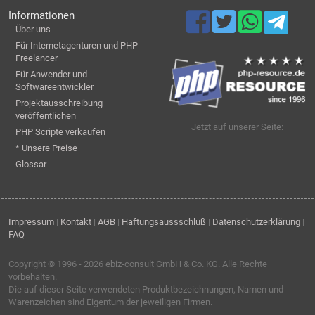
Informationen
Über uns
Für Internetagenturen und PHP-
Freelancer
Für Anwender und
Softwareentwickler
Projektausschreibung
veröffentlichen
Jetzt auf unserer Seite:
PHP Scripte verkaufen
* Unsere Preise
Glossar
Impressum
|
Kontakt
|
AGB
|
Haftungsaussschluß
|
Datenschutzerklärung
|
FAQ
Copyright © 1996 - 2026
ebiz-consult GmbH & Co. KG
. Alle Rechte
vorbehalten.
Die auf dieser Seite verwendeten Produktbezeichnungen, Namen und
Warenzeichen sind Eigentum der jeweiligen Firmen.