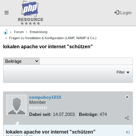
Toggle
Login
Forum
Entwicklung
navigation
Fragen zu Installation & Konfiguration (LAMP, WAMP & Co.)
lokalen apache vor internet "schützen"
Filter
compuboy1010
Member
Dabei seit:
14.07.2003
Beiträge:
474
lokalen apache vor internet "schützen"
#1