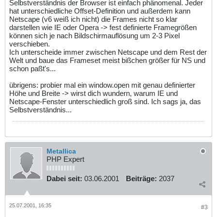
Selbstverständnis der Browser ist einfach phänomenal. Jeder
hat unterschiedliche Offset-Definition und außerdem kann
Netscape (v6 weiß ich nicht) die Frames nicht so klar
darstellen wie IE oder Opera -> fest definierte Framegrößen
können sich je nach Bildschirmauflösung um 2-3 Pixel
verschieben.
Ich unterscheide immer zwischen Netscape und dem Rest der
Welt und baue das Frameset meist bißchen größer für NS und
schon paßt's...
übrigens: probier mal ein window.open mit genau definierter
Höhe und Breite -> wirst dich wundern, warum IE und
Netscape-Fenster unterschiedlich groß sind. Ich sags ja, das
Selbstverständnis...
Metallica
PHP Expert
Dabei seit:
03.06.2001
Beiträge:
2037
25.07.2001, 16:35
#3