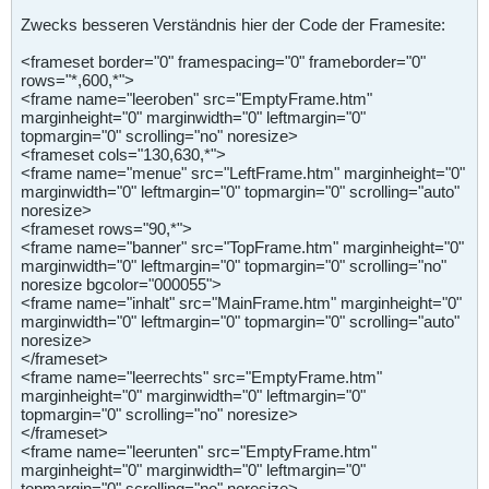
Zwecks besseren Verständnis hier der Code der Framesite:
<frameset border="0" framespacing="0" frameborder="0"
rows="*,600,*">
<frame name="leeroben" src="EmptyFrame.htm"
marginheight="0" marginwidth="0" leftmargin="0"
topmargin="0" scrolling="no" noresize>
<frameset cols="130,630,*">
<frame name="menue" src="LeftFrame.htm" marginheight="0"
marginwidth="0" leftmargin="0" topmargin="0" scrolling="auto"
noresize>
<frameset rows="90,*">
<frame name="banner" src="TopFrame.htm" marginheight="0"
marginwidth="0" leftmargin="0" topmargin="0" scrolling="no"
noresize bgcolor="000055">
<frame name="inhalt" src="MainFrame.htm" marginheight="0"
marginwidth="0" leftmargin="0" topmargin="0" scrolling="auto"
noresize>
</frameset>
<frame name="leerrechts" src="EmptyFrame.htm"
marginheight="0" marginwidth="0" leftmargin="0"
topmargin="0" scrolling="no" noresize>
</frameset>
<frame name="leerunten" src="EmptyFrame.htm"
marginheight="0" marginwidth="0" leftmargin="0"
topmargin="0" scrolling="no" noresize>