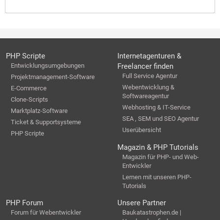
PHP Scripte
Internetagenturen &
Entwicklungsumgebungen
Freelancer finden
Full Service Agentur
Projektmanagement-Software
Webentwicklung &
E-Commerce
Softwareagentur
Clone-Scripts
Webhosting & IT-Service
Marktplatz-Software
SEA , SEM und SEO Agentur
Ticket & Supportsysteme
Userübersicht
PHP Scripte
Magazin & PHP Tutorials
Magazin für PHP- und Web-
Entwickler
Lernen mit unseren PHP-
Tutorials
PHP Forum
Unsere Partner
Forum für Webentwickler
Baukatastrophen.de |