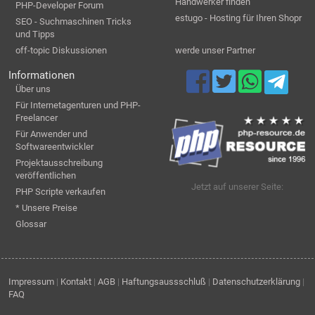
Handwerker finden
PHP-Developer Forum
estugo - Hosting für Ihren Shopr
SEO - Suchmaschinen Tricks
und Tipps
off-topic Diskussionen
werde unser Partner
Informationen
Über uns
Für Internetagenturen und PHP-
Freelancer
Für Anwender und
Softwareentwickler
Projektausschreibung
veröffentlichen
Jetzt auf unserer Seite:
PHP Scripte verkaufen
* Unsere Preise
Glossar
Impressum
|
Kontakt
|
AGB
|
Haftungsaussschluß
|
Datenschutzerklärung
|
FAQ