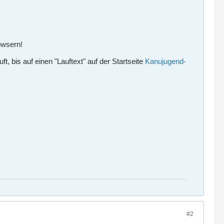
owsern!
t, bis auf einen "Lauftext" auf der Startseite
Kanujugend-
#2