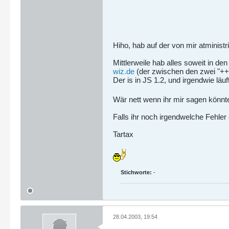
Hiho, hab auf der von mir atminist
Mittlerweile hab alles soweit in de
wiz.de
(der zwischen den zwei "
Der is in JS 1.2, und irgendwie läu
Wär nett wenn ihr mir sagen könnt
Falls ihr noch irgendwelche Fehler 
Tartax
Stichworte:
-
28.04.2003, 19:54