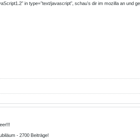
cript1.2" in type="text/javascript", schau's dir im mozilla an und 
eer!!!
Jubiläum - 2700 Beiträge!