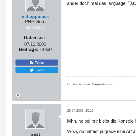
änder doch mal das language="JavaS
mrhappiness
PHP Guru
Dabei seit:
07.10.2002
Beiträge:
14890
Teilen
Tweet
Ich denke, also bin ich. - Einige sind trotzdem...
28.04.2003, 20:10
Mhh, ne bei mir bleibt die Konsole l
Wow, du hattest ja grade eine Art 
Gast