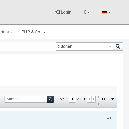
Login
€
rials
PHP & Co.
Seite
von
1
Filter
#1