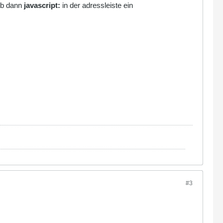
geb dann
javascript
:
in der adressleiste ein
#3