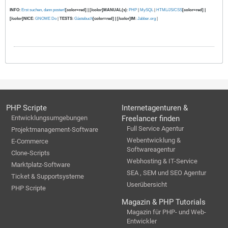
INFO
:
Erst suchen, dann posten!
[color=red] | [/color]MANUAL(s)
:
PHP
|
MySQL
|
HTML/JS/CSS
[color=red] |
[/color]NICE
:
GNOME Do
|
TESTS
:
Gästebuch
[color=red] | [/color]IM
:
Jabber.org
|
PHP Scripte
Internetagenturen &
Entwicklungsumgebungen
Freelancer finden
Full Service Agentur
Projektmanagement-Software
Webentwicklung &
E-Commerce
Softwareagentur
Clone-Scripts
Webhosting & IT-Service
Marktplatz-Software
SEA , SEM und SEO Agentur
Ticket & Supportsysteme
Userübersicht
PHP Scripte
Magazin & PHP Tutorials
Magazin für PHP- und Web-
Entwickler