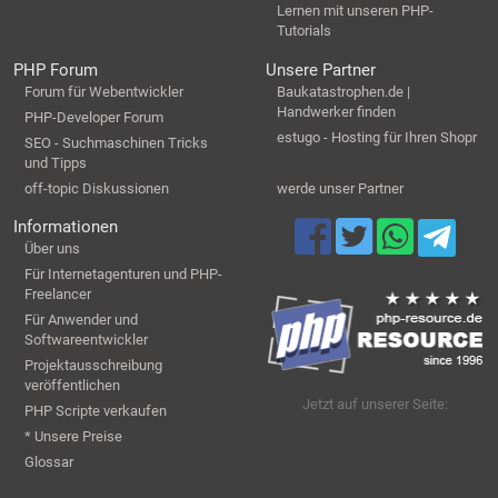
Lernen mit unseren PHP-
Tutorials
PHP Forum
Unsere Partner
Forum für Webentwickler
Baukatastrophen.de |
Handwerker finden
PHP-Developer Forum
estugo - Hosting für Ihren Shopr
SEO - Suchmaschinen Tricks
und Tipps
off-topic Diskussionen
werde unser Partner
Informationen
Über uns
Für Internetagenturen und PHP-
Freelancer
Für Anwender und
Softwareentwickler
Projektausschreibung
veröffentlichen
Jetzt auf unserer Seite:
PHP Scripte verkaufen
* Unsere Preise
Glossar