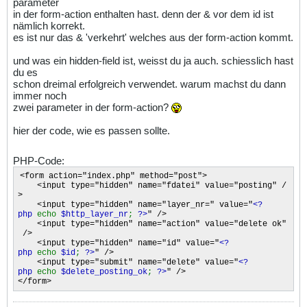
parameter
in der form-action enthalten hast. denn der & vor dem id ist
nämlich korrekt.
es ist nur das & 'verkehrt' welches aus der form-action kommt.
und was ein hidden-field ist, weisst du ja auch. schiesslich hast
du es
schon dreimal erfolgreich verwendet. warum machst du dann
immer noch
zwei parameter in der form-action?
hier der code, wie es passen sollte.
PHP-Code:
<form action="index.php" method="post">
<input type="hidden" name="fdatei" value="posting" /
>
<input type="hidden" name="layer_nr=" value="
<?
php
echo
$http_layer_nr
;
?>
" />
<input type="hidden" name="action" value="delete ok"
/>
<input type="hidden" name="id" value="
<?
php
echo
$id
;
?>
" />
<input type="submit" name="delete" value="
<?
php
echo
$delete_posting_ok
;
?>
" />
</form>