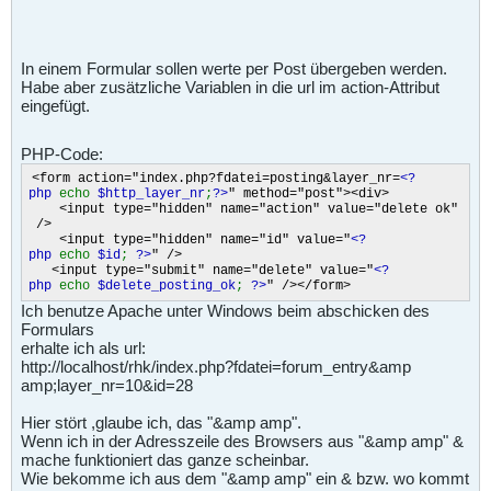
In einem Formular sollen werte per Post übergeben werden.
Habe aber zusätzliche Variablen in die url im action-Attribut
eingefügt.
PHP-Code:
<form action="index.php?fdatei=posting&layer_nr=
<?
php
echo
$http_layer_nr
;
?>
" method="post"><div>
<input type="hidden" name="action" value="delete ok"
/>
<input type="hidden" name="id" value="
<?
php
echo
$id
;
?>
" />
<input type="submit" name="delete" value="
<?
php
echo
$delete_posting_ok
;
?>
" /></form>
Ich benutze Apache unter Windows beim abschicken des
Formulars
erhalte ich als url:
http://localhost/rhk/index.php?fdatei=forum_entry&amp
amp;layer_nr=10&id=28
Hier stört ,glaube ich, das "&amp amp".
Wenn ich in der Adresszeile des Browsers aus "&amp amp" &
mache funktioniert das ganze scheinbar.
Wie bekomme ich aus dem "&amp amp" ein & bzw. wo kommt