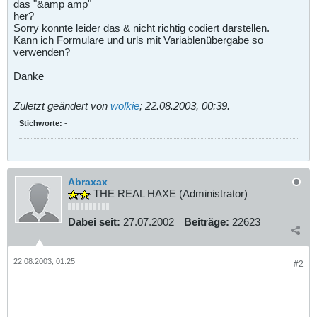
das "&amp amp"
her?
Sorry konnte leider das & nicht richtig codiert darstellen.
Kann ich Formulare und urls mit Variablenübergabe so
verwenden?
Danke
Zuletzt geändert von
wolkie
;
22.08.2003, 00:39
.
Stichworte:
-
Abraxax
THE REAL HAXE (Administrator)
Dabei seit:
27.07.2002
Beiträge:
22623
22.08.2003, 01:25
#2