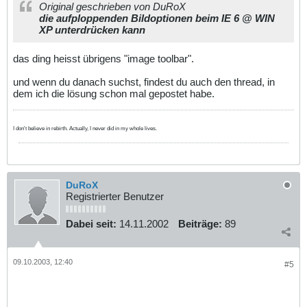
Original geschrieben von DuRoX
die aufploppenden Bildoptionen beim IE 6 @ WIN
XP unterdrücken kann
das ding heisst übrigens "image toolbar".
und wenn du danach suchst, findest du auch den thread, in
dem ich die lösung schon mal gepostet habe.
I don't believe in rebirth. Actually, I never did in my whole lives.
DuRoX
Registrierter Benutzer
Dabei seit:
14.11.2002
Beiträge:
89
09.10.2003, 12:40
#5