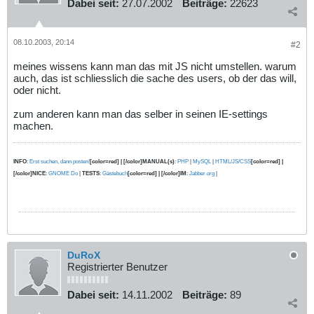
Dabei seit:
27.07.2002
Beiträge:
22623
08.10.2003, 20:14
#2
meines wissens kann man das mit JS nicht umstellen. warum
auch, das ist schliesslich die sache des users, ob der das will,
oder nicht.
zum anderen kann man das selber in seinen IE-settings
machen.
INFO
:
Erst suchen, dann posten!
[color=red] | [/color]MANUAL(s)
:
PHP
|
MySQL
|
HTML/JS/CSS
[color=red] |
[/color]NICE
:
GNOME Do
|
TESTS
:
Gästebuch
[color=red] | [/color]IM
:
Jabber.org
|
DuRoX
Registrierter Benutzer
Dabei seit:
14.11.2002
Beiträge:
89