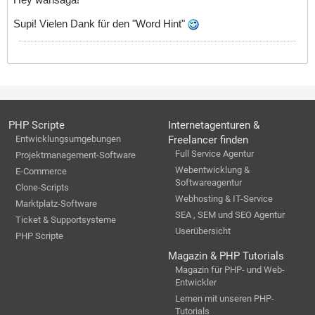
Supi! Vielen Dank für den "Word Hint"
PHP Scripte
Internetagenturen &
Entwicklungsumgebungen
Freelancer finden
Full Service Agentur
Projektmanagement-Software
Webentwicklung &
E-Commerce
Softwareagentur
Clone-Scripts
Webhosting & IT-Service
Marktplatz-Software
SEA , SEM und SEO Agentur
Ticket & Supportsysteme
Userübersicht
PHP Scripte
Magazin & PHP Tutorials
Magazin für PHP- und Web-
Entwickler
Lernen mit unseren PHP-
Tutorials