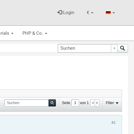
Login
€
rials
PHP & Co.
Seite
von
1
Filter
#1