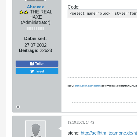
Abraxax
Code:
THE REAL
<select name="block" style="fon
HAXE
(Administrator)
Dabei seit:
27.07.2002
Beiträge:
22623
Teilen
Tweet
INFO
:
Erst suchen, dann posten!
[color=red] | [/color]MANUAL(s
19.10.2003, 14:42
siehe:
http://selfhtml.teamone.de/h