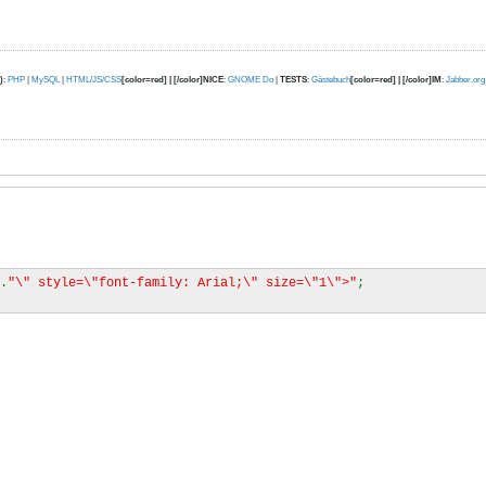
)
:
PHP
|
MySQL
|
HTML/JS/CSS
[color=red] | [/color]NICE
:
GNOME Do
|
TESTS
:
Gästebuch
[color=red] | [/color]IM
:
Jabber.org
.
"\" style=\"font-family: Arial;\" size=\"1\">"
;