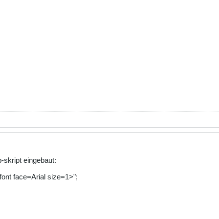
-skript eingebaut:
ont face=Arial size=1>";