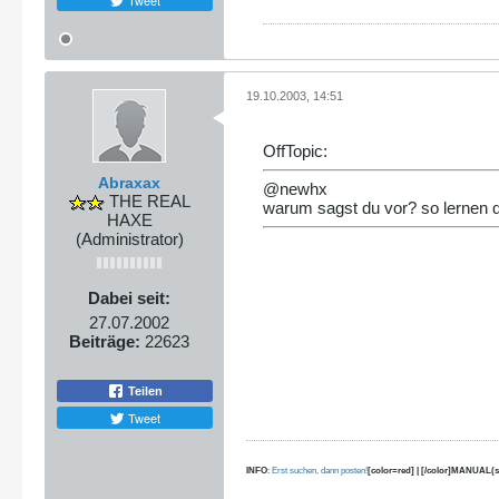
Tweet
19.10.2003, 14:51
OffTopic:
Abraxax
@newhx
THE REAL
warum sagst du vor? so lernen di
HAXE
(Administrator)
Dabei seit:
27.07.2002
Beiträge:
22623
Teilen
Tweet
INFO
:
Erst suchen, dann posten!
[color=red] | [/color]MANUAL(s