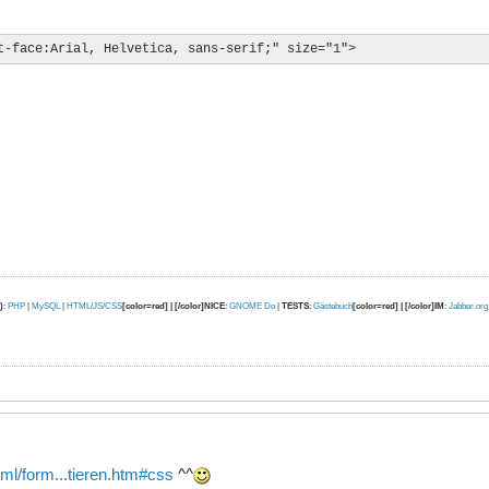
t-face:Arial, Helvetica, sans-serif;" size="1">
)
:
PHP
|
MySQL
|
HTML/JS/CSS
[color=red] | [/color]NICE
:
GNOME Do
|
TESTS
:
Gästebuch
[color=red] | [/color]IM
:
Jabber.org
tml/form...tieren.htm#css
^^