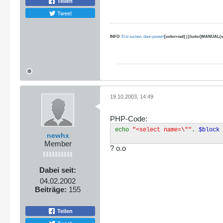
Teilen
Tweet
INFO
:
Erst suchen, dann posten!
[color=red] | [/color]MANUAL(s
19.10.2003, 14:49
PHP-Code:
echo
"<select name=\""
.
$block
newhx
Member
? o.o
Dabei seit:
04.02.2002
Beiträge:
155
Teilen