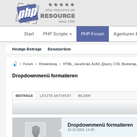
Start
PHP Scripte
PHP-Forum
Agenturen 
Heutige Beiträge
Benutzerliste
Forum
Entwicklung
HTML, JavaScript, AJAX, jQuery, CSS, Bootstrap
Dropdownmenü formatieren
BEITRÄGE
LETZTE AKTIVITÄT
BILDER
Dropdownmenü formatieren
19.10.2003, 14:30