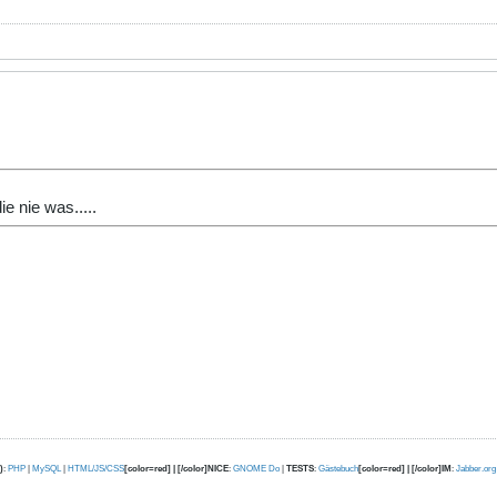
e nie was.....
)
:
PHP
|
MySQL
|
HTML/JS/CSS
[color=red] | [/color]NICE
:
GNOME Do
|
TESTS
:
Gästebuch
[color=red] | [/color]IM
:
Jabber.org