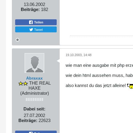
13.06.2002
Beiträge:
182
Teilen
Tweet
19.10.2003, 14:48
wie man eine ausgabe mit php erze
wie dein html aussehen muss, habe
Abraxax
THE REAL
also kannst du das jetzt alleine!
HAXE
(Administrator)
Dabei seit:
27.07.2002
Beiträge:
22623