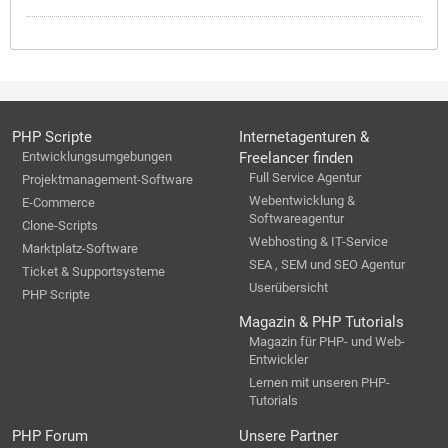
PHP Scripte
Internetagenturen &
Entwicklungsumgebungen
Freelancer finden
Full Service Agentur
Projektmanagement-Software
Webentwicklung &
E-Commerce
Softwareagentur
Clone-Scripts
Webhosting & IT-Service
Marktplatz-Software
SEA , SEM und SEO Agentur
Ticket & Supportsysteme
Userübersicht
PHP Scripte
Magazin & PHP Tutorials
Magazin für PHP- und Web-
Entwickler
Lernen mit unseren PHP-
Tutorials
PHP Forum
Unsere Partner