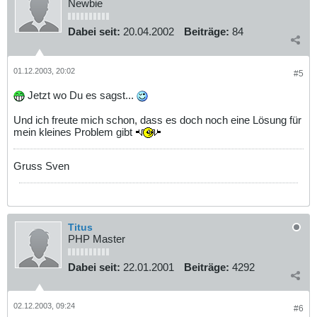
Newbie
Dabei seit:
20.04.2002
Beiträge:
84
01.12.2003, 20:02
#5
Jetzt wo Du es sagst...
Und ich freute mich schon, dass es doch noch eine Lösung für
mein kleines Problem gibt
Gruss Sven
Titus
PHP Master
Dabei seit:
22.01.2001
Beiträge:
4292
02.12.2003, 09:24
#6