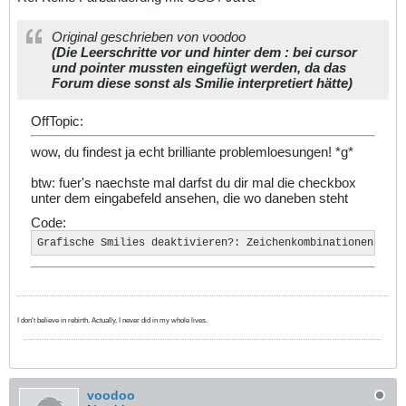
Original geschrieben von voodoo
(Die Leerschritte vor und hinter dem : bei cursor
und pointer mussten eingefügt werden, da das
Forum diese sonst als Smilie interpretiert hätte)
OffTopic:
wow, du findest ja echt brilliante problemloesungen! *g*
btw: fuer's naechste mal darfst du dir mal die checkbox
unter dem eingabefeld ansehen, die wo daneben steht
Code:
Grafische Smilies deaktivieren?: Zeichenkombinationen werd
I don't believe in rebirth. Actually, I never did in my whole lives.
voodoo