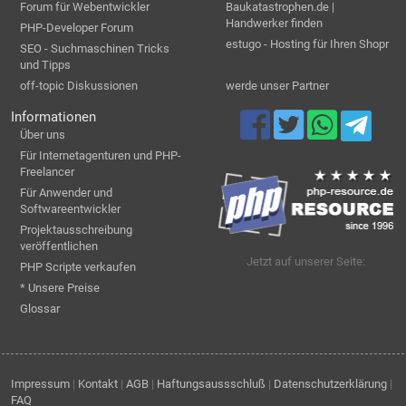
Forum für Webentwickler
Baukatastrophen.de |
Handwerker finden
PHP-Developer Forum
estugo - Hosting für Ihren Shopr
SEO - Suchmaschinen Tricks
und Tipps
off-topic Diskussionen
werde unser Partner
Informationen
Über uns
Für Internetagenturen und PHP-
Freelancer
Für Anwender und
Softwareentwickler
Projektausschreibung
veröffentlichen
Jetzt auf unserer Seite:
PHP Scripte verkaufen
* Unsere Preise
Glossar
Impressum
|
Kontakt
|
AGB
|
Haftungsaussschluß
|
Datenschutzerklärung
|
FAQ