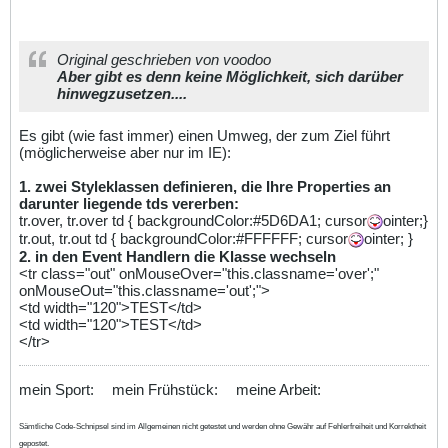
Original geschrieben von voodoo
Aber gibt es denn keine Möglichkeit, sich darüber
hinwegzusetzen....
Es gibt (wie fast immer) einen Umweg, der zum Ziel führt
(möglicherweise aber nur im IE):
1. zwei Styleklassen definieren, die Ihre Properties an
darunter liegende tds vererben:
tr.over, tr.over td { backgroundColor:#5D6DA1; cursor
ointer;}
tr.out, tr.out td { backgroundColor:#FFFFFF; cursor
ointer; }
2. in den Event Handlern die Klasse wechseln
<tr class="out" onMouseOver="this.classname='over';"
onMouseOut="this.classname='out';">
<td width="120">TEST</td>
<td width="120">TEST</td>
</tr>
mein Sport:
mein Frühstück:
meine Arbeit:
Sämtliche Code-Schnipsel sind im Allgemeinen nicht getestet und werden ohne Gewähr auf Fehlerfreiheit und Korrektheit
gepostet.