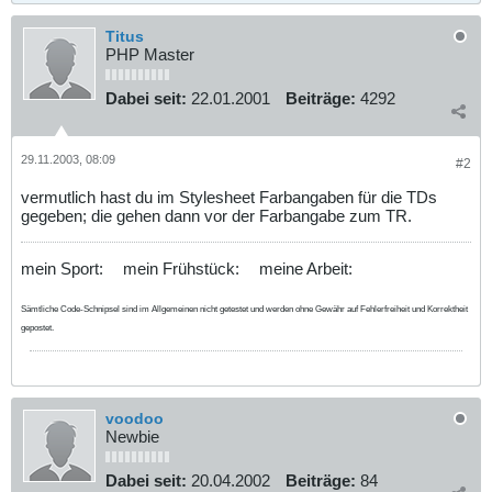
Titus
PHP Master
Dabei seit:
22.01.2001
Beiträge:
4292
29.11.2003, 08:09
#2
vermutlich hast du im Stylesheet Farbangaben für die TDs
gegeben; die gehen dann vor der Farbangabe zum TR.
mein Sport:
mein Frühstück:
meine Arbeit:
Sämtliche Code-Schnipsel sind im Allgemeinen nicht getestet und werden ohne Gewähr auf Fehlerfreiheit und Korrektheit
gepostet.
voodoo
Newbie
Dabei seit:
20.04.2002
Beiträge:
84