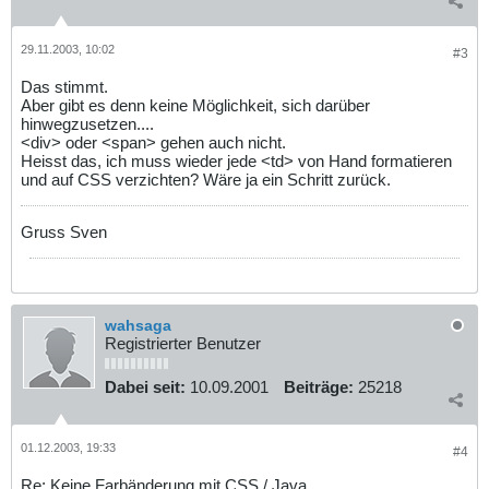
29.11.2003, 10:02
#3
Das stimmt.
Aber gibt es denn keine Möglichkeit, sich darüber
hinwegzusetzen....
<div> oder <span> gehen auch nicht.
Heisst das, ich muss wieder jede <td> von Hand formatieren
und auf CSS verzichten? Wäre ja ein Schritt zurück.
Gruss Sven
wahsaga
Registrierter Benutzer
Dabei seit:
10.09.2001
Beiträge:
25218
01.12.2003, 19:33
#4
Re: Keine Farbänderung mit CSS / Java