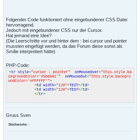
Folgender Code funktioniert ohne eingebundener CSS Datei
hervorragend.
Jedoch mit eingebundener CSS nur der Cursor.
Hat jemand eine Idee?
(Die Leerschritte vor und hinter dem : bei cursor und pointer
mussten eingefügt werden, da das Forum diese sonst als
Smilie interpretiert hätte)
PHP-Code:
<
tr style
=
"cursor : pointer"
onMouseOver
=
"this.style.ba
ckgroundColor='#5D6DA1'"
onMouseOut
=
"this.style.backgro
undColor='#FFFFFF'"
>
<
td width
=
"120"
>
TEST
</
td
>
<
td width
=
"120"
>
TEST
</
td
>
</
tr
>
Gruss Sven
Stichworte:
-