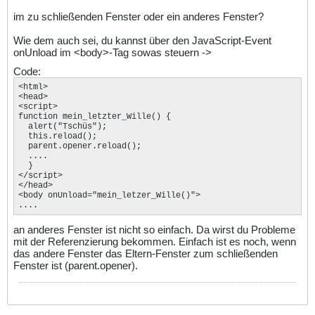
im zu schließenden Fenster oder ein anderes Fenster?
Wie dem auch sei, du kannst über den JavaScript-Event
onUnload im <body>-Tag sowas steuern ->
Code:
<html>

<head>

<script>

function mein_letzter_Wille() {

  alert("Tschüs");

  this.reload();

  parent.opener.reload();

  ....

  }

</script>

</head>

<body onUnload="mein_letzer_Wille()">

....
an anderes Fenster ist nicht so einfach. Da wirst du Probleme
mit der Referenzierung bekommen. Einfach ist es noch, wenn
das andere Fenster das Eltern-Fenster zum schließenden
Fenster ist (parent.opener).