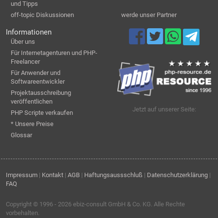
und Tipps
off-topic Diskussionen
werde unser Partner
Informationen
Über uns
Für Internetagenturen und PHP-
Freelancer
Für Anwender und
Softwareentwickler
Projektausschreibung
veröffentlichen
Jetzt auf unserer Seite:
PHP Scripte verkaufen
* Unsere Preise
Glossar
Impressum
|
Kontakt
|
AGB
|
Haftungsaussschluß
|
Datenschutzerklärung
|
FAQ
Copyright © 1996 - 2026
ebiz-consult GmbH & Co. KG
. Alle Rechte
vorbehalten.