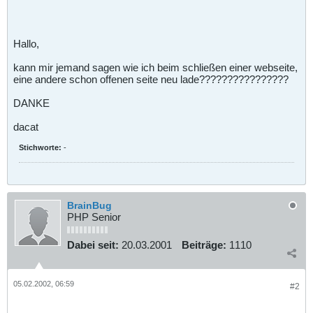
Hallo,
kann mir jemand sagen wie ich beim schließen einer webseite,
eine andere schon offenen seite neu lade????????????????
DANKE
dacat
Stichworte:
-
BrainBug
PHP Senior
Dabei seit:
20.03.2001
Beiträge:
1110
05.02.2002, 06:59
#2