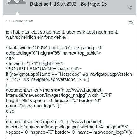
Dabei seit:
16.07.2002
Beiträge:
16
19.07.2002, 09:08
#5
ich hab das jetzt so gemacht, aber es klappt noch nicht,
wahrscheinlich ein form-fehler:
<table width="100%" border="0" cellspacing="0"
cellpadding="0" height="95" name="top_table">
<tr>
<td width="174" height="95">
<SCRIPT LANGUAGE="javascript">
if (navigator.appName == "Netscape" && navigator.appVersion
>= "4.7" && navigator.appVersion<="4.8")
{
document.write('<img src="http://www.huebinet-
intern.de/mawecon/Images/logo_nn.jpg" width="174"
height="95" vspace="0" hspace="0" border="0"
name="mawecon_logo">');
else
{
document.write('<img src="http://www.huebinet-
intern.de/mawecon/Images/logo.jpg" width="174" height="95"
vspace="0" hspace="0" border="0" name="mawecon_logo">');
}