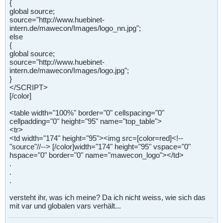
{
global source;
source="http://www.huebinet-
intern.de/mawecon/Images/logo_nn.jpg";
else
{
global source;
source="http://www.huebinet-
intern.de/mawecon/Images/logo.jpg";
}
</SCRIPT>
[/color]
<table width="100%" border="0" cellspacing="0"
cellpadding="0" height="95" name="top_table">
<tr>
<td width="174" height="95"><img src=[color=red]<!--
"source"//--> [/color]width="174" height="95" vspace="0"
hspace="0" border="0" name="mawecon_logo"></td>
.
.
.
versteht ihr, was ich meine? Da ich nicht weiss, wie sich das
mit var und globalen vars verhält...