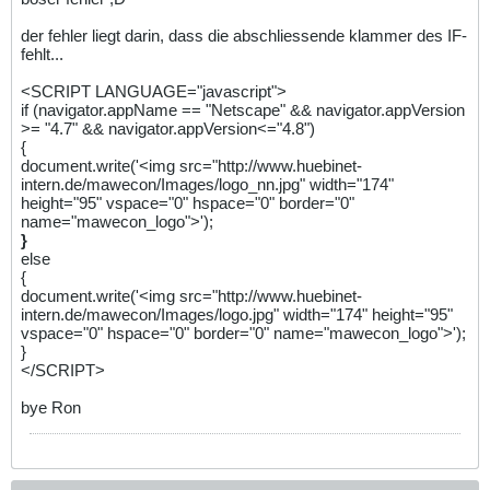
der fehler liegt darin, dass die abschliessende klammer des IF-
fehlt...
<SCRIPT LANGUAGE="javascript">
if (navigator.appName == "Netscape" && navigator.appVersion
>= "4.7" && navigator.appVersion<="4.8")
{
document.write('<img src="http://www.huebinet-
intern.de/mawecon/Images/logo_nn.jpg" width="174"
height="95" vspace="0" hspace="0" border="0"
name="mawecon_logo">');
}
else
{
document.write('<img src="http://www.huebinet-
intern.de/mawecon/Images/logo.jpg" width="174" height="95"
vspace="0" hspace="0" border="0" name="mawecon_logo">');
}
</SCRIPT>
bye Ron