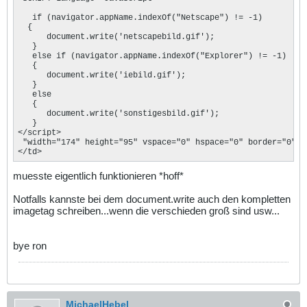
   if (navigator.appName.indexOf("Netscape") != -1)

  {

      document.write('netscapebild.gif');

   }

   else if (navigator.appName.indexOf("Explorer") != -1)

   {

      document.write('iebild.gif');

   }

   else

   {

      document.write('sonstigesbild.gif');

   }

</script>

 "width="174" height="95" vspace="0" hspace="0" border="0" na
</td>
muesste eigentlich funktionieren *hoff*
Notfalls kannste bei dem document.write auch den kompletten
imagetag schreiben...wenn die verschieden groß sind usw...
bye ron
MichaelHebel