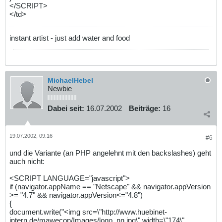
</SCRIPT>
</td>
instant artist - just add water and food
MichaelHebel
Newbie
Dabei seit:
16.07.2002
Beiträge:
16
19.07.2002, 09:16
#6
und die Variante (an PHP angelehnt mit den backslashes) geht
auch nicht:
<SCRIPT LANGUAGE="javascript">
if (navigator.appName == "Netscape" && navigator.appVersion
>= "4.7" && navigator.appVersion<="4.8")
{
document.write("<img src=\"http://www.huebinet-
intern.de/mawecon/Images/logo_nn.jpg\" width=\"174\"