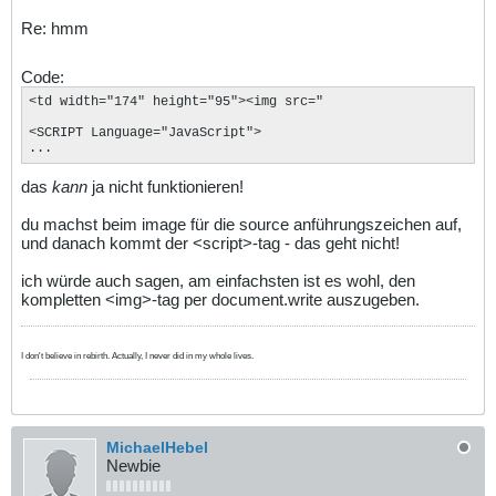
Re: hmm
Code:
<td width="174" height="95"><img src="

<SCRIPT Language="JavaScript">

...
das
kann
ja nicht funktionieren!
du machst beim image für die source anführungszeichen auf,
und danach kommt der <script>-tag - das geht nicht!
ich würde auch sagen, am einfachsten ist es wohl, den
kompletten <img>-tag per document.write auszugeben.
I don't believe in rebirth. Actually, I never did in my whole lives.
MichaelHebel
Newbie