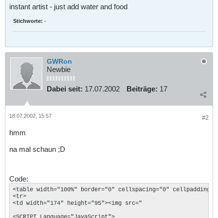
instant artist - just add water and food
Stichworte:
-
GWRon
Newbie
Dabei seit:
17.07.2002
Beiträge:
17
18.07.2002, 15:57
#2
hmm
na mal schaun ;D
Code:
<table width="100%" border="0" cellspacing="0" cellpadding="
<tr> 

<td width="174" height="95"><img src="

<SCRIPT Language="JavaScript">
