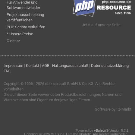
Für Anwender und
Softwareentwickler
Projektausschreibung
veröffentlichen
Jetzt auf unserer Seite:
PHP Scripte verkaufen
* Unsere Preise
Glossar
Impressum
|
Kontakt
|
AGB
|
Haftungsaussschluß
|
Datenschutzerklärung
|
FAQ
Copyright © 1996 - 2026
ebiz-consult GmbH & Co. KG
. Alle Rechte
vorbehalten.
Die auf dieser Seite verwendeten Produktbezeichnungen, Namen und
Warenzeichen sind Eigentum der jeweiligen Firmen.
Software by IQ-Markt
Powered by
vBulletin®
Version 5.7.1
Copyright © 2026 MH Sub I, LLC dba vBulletin. Alle Rechte vorbehalten.