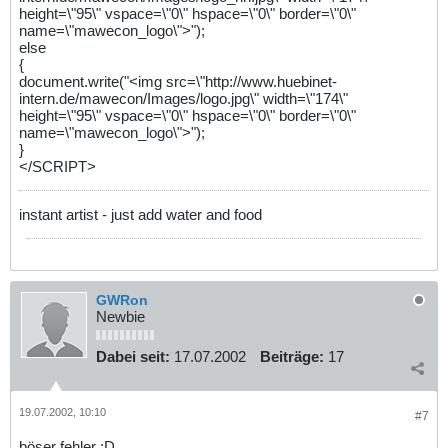
height=\"95\" vspace=\"0\" hspace=\"0\" border=\"0\"
name=\"mawecon_logo\">");
else
{
document.write("<img src=\"http://www.huebinet-
intern.de/mawecon/Images/logo.jpg\" width=\"174\"
height=\"95\" vspace=\"0\" hspace=\"0\" border=\"0\"
name=\"mawecon_logo\">");
}
</SCRIPT>
instant artist - just add water and food
GWRon
Newbie
Dabei seit:
17.07.2002
Beiträge:
17
19.07.2002, 10:10
#7
böser fehler ;D