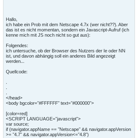
Hallo,
ich habe ein Prob mit dem Netscape 4.7x (wer nicht??). Aber
das ist es nicht momentan, sondern ein Javascript-Aufruf (ich
kenne mich mit JS noch nicht so gut aus):
Folgendes:
ich untersuche, ob der Browser des Nutzers der Ie oder NN
ist, und davon abhängig soll ein anderes Bild angezeigt
werden...
Quellcode:
.
.
.
</head>
<body bgcolor="#FFFFFF" text="#000000">
[color=red]
<SCRIPT LANGUAGE="javascript">
var source;
if (navigator.appName == "Netscape" && navigator.appVersion
>= "4.7" && navigator.appVersion<="4.8")