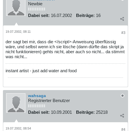
Newbie
Dabei seit:
16.07.2002
Beiträge:
16
19.07.2002, 08:11
#3
der sagt bei mir, dass die </script>-Anweisung überflüssig
wäre, und selbst wenn ich sie lösche (dann dürfte das skript ja
nicht funktionieren) gehts nicht, aber auch so nicht... da stimmt
was nicht...
instant artist - just add water and food
wahsaga
Registrierter Benutzer
Dabei seit:
10.09.2001
Beiträge:
25218
19.07.2002, 08:54
#4