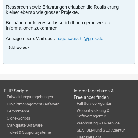
Ressorcen sowie Erfahrungen erlauben die Realisierung
kleiner ebenso wie grosser Projekte.
Bei näherem Interesse lasse ich Ihnen gerne weitere
Informationen zukommen.
Anfragen per eMail über:
hagen.aescht@gmx.de
Stichworte:
-
PHP Scripte
Internetagenturen &
Entwicklungsumgebungen
Freelancer finden
Full Service Agentur
Projektmanagement-Software
Webentwicklung &
E-Commerce
Softwareagentur
Clone-Scripts
Webhosting & IT-Service
Marktplatz-Software
SEA , SEM und SEO Agentur
Ticket & Supportsysteme
Userübersicht