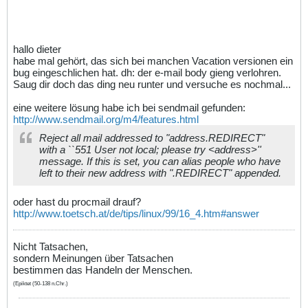
hallo dieter
habe mal gehört, das sich bei manchen Vacation versionen ein
bug eingeschlichen hat. dh: der e-mail body gieng verlohren.
Saug dir doch das ding neu runter und versuche es nochmal...
eine weitere lösung habe ich bei sendmail gefunden:
http://www.sendmail.org/m4/features.html
Reject all mail addressed to "address.REDIRECT"
with a ``551 User not local; please try <address>''
message. If this is set, you can alias people who have
left to their new address with ".REDIRECT" appended.
oder hast du procmail drauf?
http://www.toetsch.at/de/tips/linux/99/16_4.htm#answer
Nicht Tatsachen,
sondern Meinungen über Tatsachen
bestimmen das Handeln der Menschen.
(Epiktet (50-138 n.Chr.)