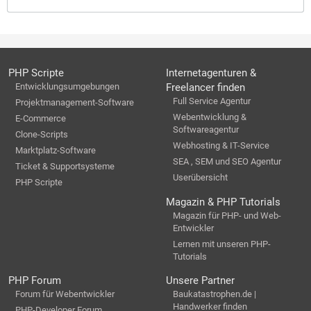
PHP Scripte
Internetagenturen &
Entwicklungsumgebungen
Freelancer finden
Full Service Agentur
Projektmanagement-Software
Webentwicklung &
E-Commerce
Softwareagentur
Clone-Scripts
Webhosting & IT-Service
Marktplatz-Software
SEA , SEM und SEO Agentur
Ticket & Supportsysteme
Userübersicht
PHP Scripte
Magazin & PHP Tutorials
Magazin für PHP- und Web-
Entwickler
Lernen mit unseren PHP-
Tutorials
PHP Forum
Unsere Partner
Forum für Webentwickler
Baukatastrophen.de |
Handwerker finden
PHP-Developer Forum