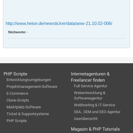
http://www.heise.de/newsticker/data/anw-21.10.02-006/
Stichworte:
-
PHP Scripte
Internetagenturen &
Entwicklungsumgebungen
Freelancer finden
Full Service Agentur
Projektmanagement-Software
Webentwicklung &
E-Commerce
Softwareagentur
Clone-Scripts
Webhosting & IT-Service
Marktplatz-Software
SEA , SEM und SEO Agentur
Ticket & Supportsysteme
Userübersicht
PHP Scripte
Magazin & PHP Tutorials