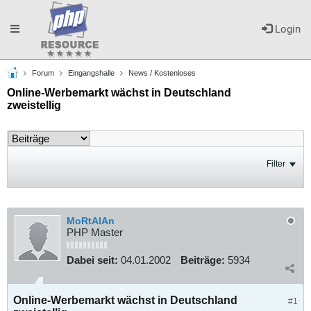
Toggle
Login
Forum
Eingangshalle
News / Kostenloses
navigation
Online-Werbemarkt wächst in Deutschland
zweistellig
Filter
MoRtAlAn
PHP Master
Dabei seit:
04.01.2002
Beiträge:
5934
Online-Werbemarkt wächst in Deutschland
#1