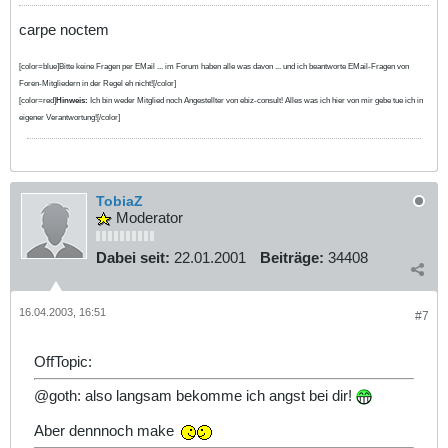
carpe noctem
[color=blue]Bitte keine Fragen per EMail ... im Forum haben alle was davon ... und ich beantworte EMail-Fragen von
Foren-Mitgliedern in der Regel eh nicht![/color]
[color=red]
Hinweis:
Ich bin weder Mitglied noch Angestellter von ebiz-consult! Alles was ich hier von mir gebe tue ich in
eigener Verantwortung![/color]
TobiaZ
Moderator
Dabei seit:
22.01.2001
Beiträge:
34408
16.04.2003, 16:51
#7
OffTopic:
@goth: also langsam bekomme ich angst bei dir!
Aber dennnoch make