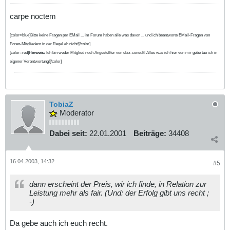
carpe noctem
[color=blue]Bitte keine Fragen per EMail ... im Forum haben alle was davon ... und ich beantworte EMail-Fragen von
Foren-Mitgliedern in der Regel eh nicht![/color]
[color=red]
Hinweis:
Ich bin weder Mitglied noch Angestellter von ebiz-consult! Alles was ich hier von mir gebe tue ich in
eigener Verantwortung![/color]
TobiaZ
Moderator
Dabei seit:
22.01.2001
Beiträge:
34408
16.04.2003, 14:32
#5
dann erscheint der Preis, wir ich finde, in Relation zur
Leistung mehr als fair. (Und: der Erfolg gibt uns recht ;
-)
Da gebe auch ich euch recht.