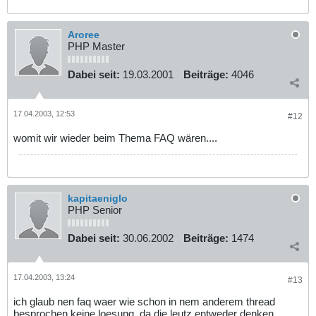
Aroree
PHP Master
Dabei seit:
19.03.2001
Beiträge:
4046
17.04.2003, 12:53
#12
womit wir wieder beim Thema FAQ wären....
kapitaeniglo
PHP Senior
Dabei seit:
30.06.2002
Beiträge:
1474
17.04.2003, 13:24
#13
ich glaub nen faq waer wie schon in nem anderem thread
besprochen keine loesung, da die leutz entweder denken ,