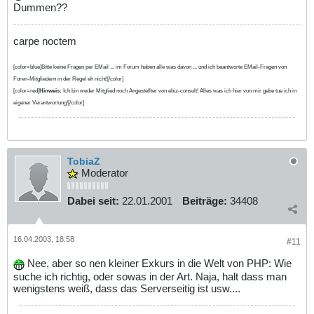
Dummen??
carpe noctem
[color=blue]Bitte keine Fragen per EMail ... im Forum haben alle was davon ... und ich beantworte EMail-Fragen von
Foren-Mitgliedern in der Regel eh nicht![/color]
[color=red]
Hinweis:
Ich bin weder Mitglied noch Angestellter von ebiz-consult! Alles was ich hier von mir gebe tue ich in
eigener Verantwortung![/color]
TobiaZ
Moderator
Dabei seit:
22.01.2001
Beiträge:
34408
16.04.2003, 18:58
#11
Nee, aber so nen kleiner Exkurs in die Welt von PHP: Wie
suche ich richtig, oder sowas in der Art. Naja, halt dass man
wenigstens weiß, dass das Serverseitig ist usw....