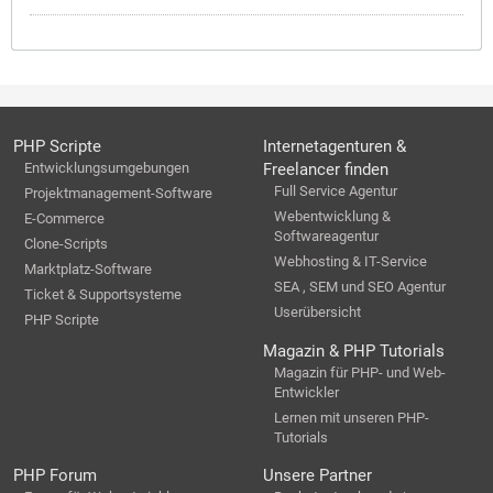
PHP Scripte
Internetagenturen &
Entwicklungsumgebungen
Freelancer finden
Full Service Agentur
Projektmanagement-Software
Webentwicklung &
E-Commerce
Softwareagentur
Clone-Scripts
Webhosting & IT-Service
Marktplatz-Software
SEA , SEM und SEO Agentur
Ticket & Supportsysteme
Userübersicht
PHP Scripte
Magazin & PHP Tutorials
Magazin für PHP- und Web-
Entwickler
Lernen mit unseren PHP-
Tutorials
PHP Forum
Unsere Partner