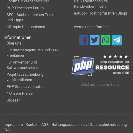
Forum für Webentwickler
Baukatastrophen.de |
Handwerker finden
PHP-Developer Forum
estugo - Hosting für Ihren Shopr
SEO - Suchmaschinen Tricks
und Tipps
off-topic Diskussionen
werde unser Partner
Informationen
Über uns
Für Internetagenturen und PHP-
Freelancer
Für Anwender und
Softwareentwickler
Projektausschreibung
veröffentlichen
Jetzt auf unserer Seite:
PHP Scripte verkaufen
* Unsere Preise
Glossar
Impressum
|
Kontakt
|
AGB
|
Haftungsaussschluß
|
Datenschutzerklärung
|
FAQ