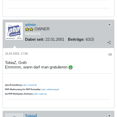
admin
OWNER
Dabei seit:
22.01.2001
Beiträge:
6315
16.04.2003, 17:58
#8
TobiaZ, Goth
Emmmm, wann darf man gratulieren
php-Entwicklung
|
ebiz-consult.de
PHP-Webhosting für PHP Entwickler
|
ebiz-webhosting.de
die PHP Marktplatz-Software
|
ebiz-trader.de
TobiaZ