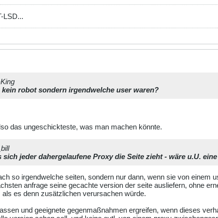
-LSD...
-King
s kein robot sondern irgendwelche user waren?
lso das ungeschickteste, was man machen könnte.
bill
s sich jeder dahergelaufene Proxy die Seite zieht - wäre u.U. ei
fach so irgendwelche seiten, sondern nur dann, wenn sie von einem u
chsten anfrage seine gecachte version der seite ausliefern, ohne er
ic, als es denn zusätzlichen verursachen würde.
passen und geeignete gegenmaßnahmen ergreifen, wenn dieses verhal