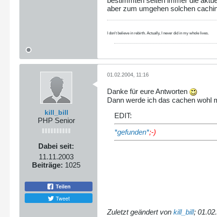
bestimmten seiten immer die aktuel
aber zum umgehen solchen cachings
I don't believe in rebirth. Actually, I never did in my whole lives.
01.02.2004, 11:16
Danke für eure Antworten
Dann werde ich das cachen wohl m
kill_bill
EDIT:
PHP Senior
*gefunden*
;-)
Dabei seit:
11.11.2003
Beiträge:
1025
Teilen
Tweet
Zuletzt geändert von
kill_bill
;
01.02