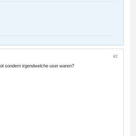
#2
obot sondern irgendwelche user waren?