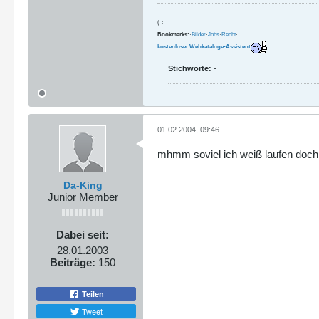
(-:
Bookmarks:
·
Bilder
·
Jobs
·
Recht
·
kostenloser Webkataloge-Assistent
Stichworte:
-
01.02.2004, 09:46
mhmm soviel ich weiß laufen doch 
Da-King
Junior Member
Dabei seit:
28.01.2003
Beiträge:
150
Teilen
Tweet