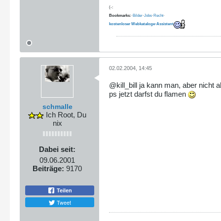
(-:
Bookmarks:
·
Bilder
·
Jobs
·
Recht
·
kostenloser Webkataloge-Assistent
02.02.2004, 14:45
@kill_bill ja kann man, aber nicht 
ps jetzt darfst du flamen
schmalle
Ich Root, Du
nix
Dabei seit:
09.06.2001
Beiträge:
9170
Teilen
Tweet