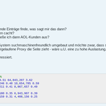
ende Einträge finde, was sagt mir das dann?
en cacht?
hließe ich dann AOL-Kunden aus?
System suchmaschinenfreundlich umgebaut und möchte zwar, dass sic
rgelaufene Proxy die Seite zieht - wäre u.U. eine zu hohe Auslastung
ressiert.
%
4.51 64
,
843
,
207 3.62
246 0.48 10
,
654
,
785 0.59
211 0.41 8
,
867
,
657 0.49
180 0.35 6
,
943
,
907 0.39
159 0.31 4
,
408
,
156 0.25