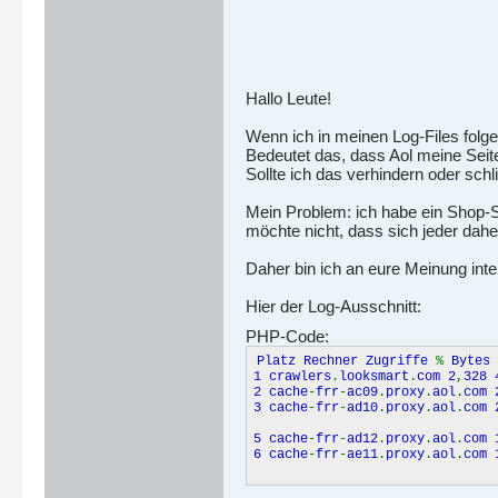
Hallo Leute!
Wenn ich in meinen Log-Files folg
Bedeutet das, dass Aol meine Seit
Sollte ich das verhindern oder sc
Mein Problem: ich habe ein Shop-
möchte nicht, dass sich jeder dahe
Daher bin ich an eure Meinung inte
Hier der Log-Ausschnitt:
PHP-Code:
Platz Rechner Zugriffe
%
Bytes
1 crawlers
.
looksmart
.
com 2
,
328 
2 cache
-
frr
-
ac09
.
proxy
.
aol
.
com 
3 cache
-
frr
-
ad10
.
proxy
.
aol
.
com 
5 cache
-
frr
-
ad12
.
proxy
.
aol
.
com 
6 cache
-
frr
-
ae11
.
proxy
.
aol
.
com 