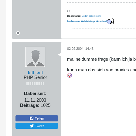
(-:
Bookmarks:
·
Bilder
·
Jobs
·
Recht
·
kostenloser Webkataloge-Assistent
02.02.2004, 14:43
mal ne dumme frage (kann ich ja b
kann man das sich von proxies ca
kill_bill
PHP Senior
Dabei seit:
11.11.2003
Beiträge:
1025
Teilen
Tweet