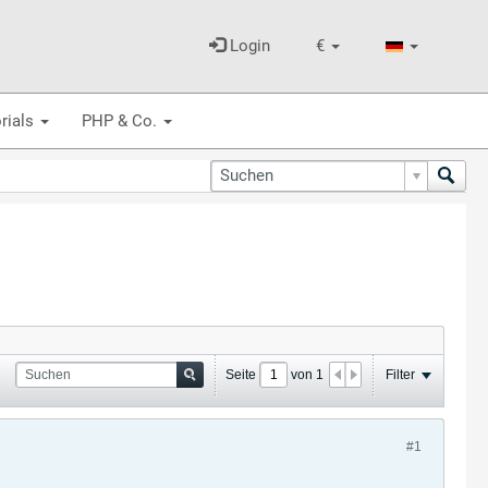
Login
€
rials
PHP & Co.
Seite
von
1
Filter
#1