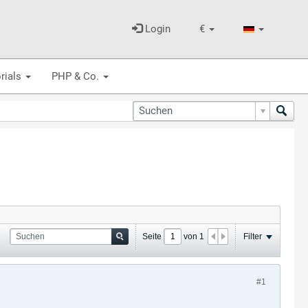
Login
€
rials
PHP & Co.
Seite
von
1
Filter
#1