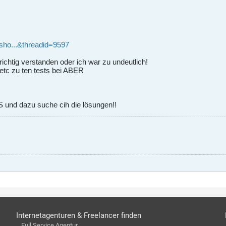
sho...&threadid=9597
 richtig verstanden oder ich war zu undeutlich!
 etc zu ten tests bei ABER
und dazu suche cih die lösungen!!
Internetagenturen & Freelancer finden
Full Service Agentur