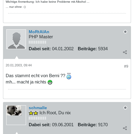
Wichtige Anmerkung: Ich habe keine Probleme mit Alkohol ...
... nur ohne :-)
MoRtAlAn
PHP Master
Dabei seit:
04.01.2002
Beiträge:
5934
20.01.2003, 09:44
#9
Das stammt echt von Berni ??
mh... macht ja nichts
schmalle
Ich Root, Du nix
Dabei seit:
09.06.2001
Beiträge:
9170