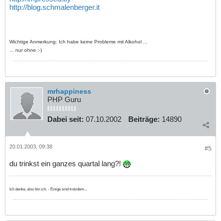
http://blog.schmalenberger.it
Wichtige Anmerkung: Ich habe keine Probleme mit Alkohol ...
... nur ohne :-)
mrhappiness
PHP Guru
Dabei seit:
07.10.2002
Beiträge:
14890
20.01.2003, 09:38
#5
du trinkst ein ganzes quartal lang?!
Ich denke, also bin ich. - Einige sind trotzdem...