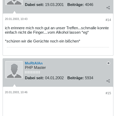
Dabei seit:
19.03.2001
Beiträge:
4046
20.01.2003, 10:43
#14
ich erinnere mich noch gut an unser Treffen...schmalle konnte
einfach nicht die Finger....vom Alkohol lassen *eg*
*schüren wir die Gerüchte noch ein bißchen*
MoRtAlAn
PHP Master
Dabei seit:
04.01.2002
Beiträge:
5934
20.01.2003, 10:46
#15