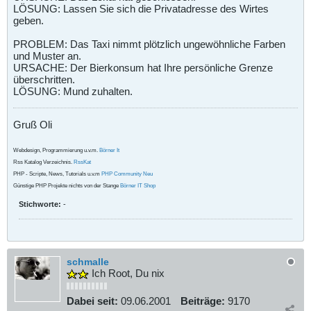
LÖSUNG: Lassen Sie sich die Privatadresse des Wirtes
geben.
PROBLEM: Das Taxi nimmt plötzlich ungewöhnliche Farben
und Muster an.
URSACHE: Der Bierkonsum hat Ihre persönliche Grenze
überschritten.
LÖSUNG: Mund zuhalten.
Gruß Oli
Webdesign, Programmierung u.v.m.
Börner It
Rss Katalog Verzeichnis.
RssKat
PHP - Scripte, News, Tutorials u.v.m
PHP Community Neu
Günstige PHP Projekte nichts von der Stange
Börner IT Shop
Stichworte:
-
schmalle
Ich Root, Du nix
Dabei seit:
09.06.2001
Beiträge:
9170