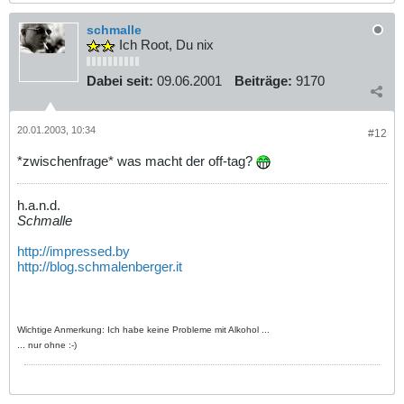
schmalle
Ich Root, Du nix
Dabei seit:
09.06.2001
Beiträge:
9170
20.01.2003, 10:34
#12
*zwischenfrage* was macht der off-tag?
h.a.n.d.
Schmalle
http://impressed.by
http://blog.schmalenberger.it
Wichtige Anmerkung: Ich habe keine Probleme mit Alkohol ...
... nur ohne :-)