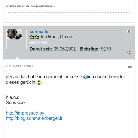
Ich denke, also bin ich. - Einige sind trotzdem...
schmalle
Ich Root, Du nix
Dabei seit:
09.06.2001
Beiträge:
9170
20.01.2003, 09:43
#8
genau das habe ich gemeint ihr kekse
ich danke berni für
dieses gerücht
h.a.n.d.
Schmalle
http://impressed.by
http://blog.schmalenberger.it