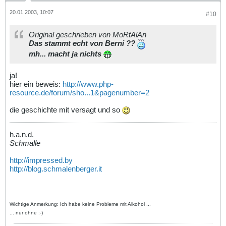
20.01.2003, 10:07
#10
Original geschrieben von MoRtAlAn
Das stammt echt von Berni ??
mh... macht ja nichts
ja!
hier ein beweis:
http://www.php-
resource.de/forum/sho...1&pagenumber=2
die geschichte mit versagt und so
h.a.n.d.
Schmalle
http://impressed.by
http://blog.schmalenberger.it
Wichtige Anmerkung: Ich habe keine Probleme mit Alkohol ...
... nur ohne :-)