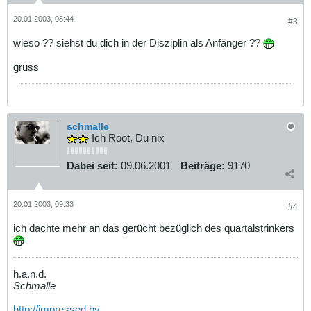
20.01.2003, 08:44
#3
wieso ?? siehst du dich in der Disziplin als Anfänger ??
gruss
schmalle
Ich Root, Du nix
Dabei seit:
09.06.2001
Beiträge:
9170
20.01.2003, 09:33
#4
ich dachte mehr an das gerücht bezüglich des quartalstrinkers
h.a.n.d.
Schmalle
http://impressed.by