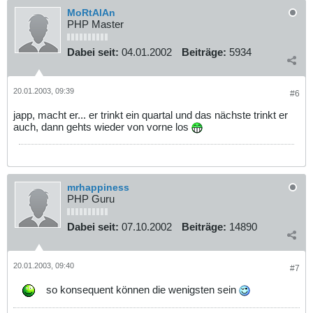
MoRtAlAn
PHP Master
Dabei seit:
04.01.2002
Beiträge:
5934
20.01.2003, 09:39
#6
japp, macht er... er trinkt ein quartal und das nächste trinkt er
auch, dann gehts wieder von vorne los
mrhappiness
PHP Guru
Dabei seit:
07.10.2002
Beiträge:
14890
20.01.2003, 09:40
#7
so konsequent können die wenigsten sein