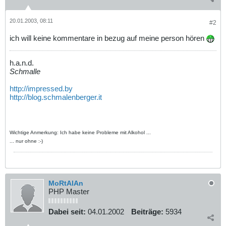
20.01.2003, 08:11
#2
ich will keine kommentare in bezug auf meine person hören
h.a.n.d.
Schmalle
http://impressed.by
http://blog.schmalenberger.it
Wichtige Anmerkung: Ich habe keine Probleme mit Alkohol ...
... nur ohne :-)
MoRtAlAn
PHP Master
Dabei seit:
04.01.2002
Beiträge:
5934