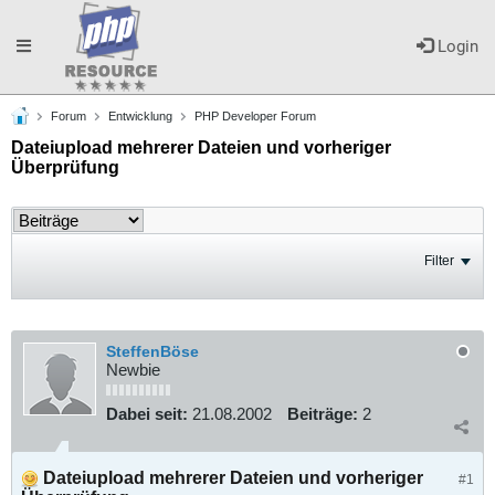
Toggle
Login
Forum
Entwicklung
PHP Developer Forum
navigation
Dateiupload mehrerer Dateien und vorheriger
Überprüfung
Filter
SteffenBöse
Newbie
Dabei seit:
21.08.2002
Beiträge:
2
Dateiupload mehrerer Dateien und vorheriger
#1