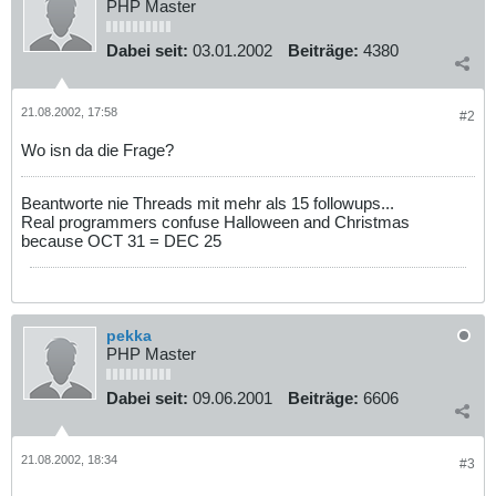
PHP Master
Dabei seit:
03.01.2002
Beiträge:
4380
21.08.2002, 17:58
#2
Wo isn da die Frage?
Beantworte nie Threads mit mehr als 15 followups...
Real programmers confuse Halloween and Christmas
because OCT 31 = DEC 25
pekka
PHP Master
Dabei seit:
09.06.2001
Beiträge:
6606
21.08.2002, 18:34
#3