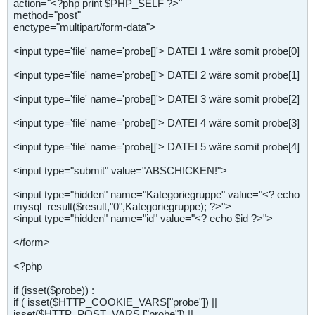
action="<?php print $PHP_SELF ?>"
method="post"
enctype="multipart/form-data">
<input type='file' name='probe[]'> DATEI 1 wäre somit probe[0]
<input type='file' name='probe[]'> DATEI 2 wäre somit probe[1]
<input type='file' name='probe[]'> DATEI 3 wäre somit probe[2]
<input type='file' name='probe[]'> DATEI 4 wäre somit probe[3]
<input type='file' name='probe[]'> DATEI 5 wäre somit probe[4]
<input type="submit" value="ABSCHICKEN!">
<input type="hidden" name="Kategoriegruppe" value="<? echo
mysql_result($result,"0",Kategoriegruppe); ?>">
<input type="hidden" name="id" value="<? echo $id ?>">
</form>
<?php
if (isset($probe)) :
if ( isset($HTTP_COOKIE_VARS["probe"]) ||
isset($HTTP_POST_VARS ["probe"]) ||