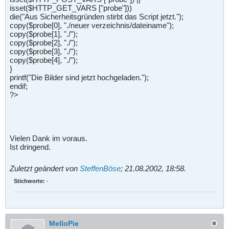
isset($HTTP_GET_VARS ["probe"]))
die("Aus Sicherheitsgründen stirbt das Script jetzt.");
copy($probe[0], "./neuer verzeichnis/dateiname");
copy($probe[1], "./");
copy($probe[2], "./");
copy($probe[3], "./");
copy($probe[4], "./");
}
printf("Die Bilder sind jetzt hochgeladen.");
endif;
?>
Vielen Dank im voraus.
Ist dringend.
Zuletzt geändert von
SteffenBöse
;
21.08.2002, 18:58
.
Stichworte:
-
MelloPie