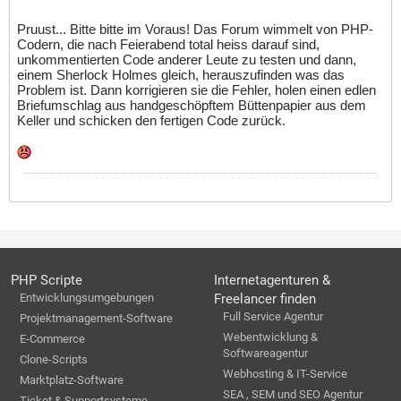
Pruust... Bitte bitte im Voraus! Das Forum wimmelt von PHP-
Codern, die nach Feierabend total heiss darauf sind,
unkommentierten Code anderer Leute zu testen und dann,
einem Sherlock Holmes gleich, herauszufinden was das
Problem ist. Dann korrigieren sie die Fehler, holen einen edlen
Briefumschlag aus handgeschöpftem Büttenpapier aus dem
Keller und schicken den fertigen Code zurück.
PHP Scripte
Internetagenturen &
Entwicklungsumgebungen
Freelancer finden
Full Service Agentur
Projektmanagement-Software
Webentwicklung &
E-Commerce
Softwareagentur
Clone-Scripts
Webhosting & IT-Service
Marktplatz-Software
SEA , SEM und SEO Agentur
Ticket & Supportsysteme