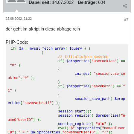
Dabei seit:
14.07.2002
Beiträge:
604
22.08.2002, 21:22
#7
der geht im skript in diese abfrage rein
PHP-Code:
if(
$a
=
mysql_fetch_array
(
$query
) )
{
// initialisiere session
if(
$properties
[
"useCookies"
] ==
"0"
)
{
ini_set
(
"session.use_co
okies"
,
"0"
);
}
if(
$properties
[
"savePath"
] ==
"
1"
)
{
session_save_path
(
$prop
erties
[
"savePathFull"
] );
}
session_start
();
session_register
(
$properties
[
"n
ameOfUserID"
] );
session_register
(
"UID"
);
eval(
"$"
.
$properties
[
"nameOfUser
ID"
].
" = "
.
$a
[
$properties
[
"dbMemberUserID"
]].
";"
);