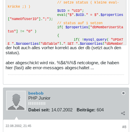
// setze status ( kleine eval-
krücke ;) )
$UID
=
"UID"
;
eval(
"$"
.
$UID
.
" = $"
.
$properties
[
"nameOfUserID"
].
";"
);
// status auf 1 setzen
if(
$properties
[
"dbMemberUserSta
tus"
] !=
"0"
)
{
if( !
mysql_query
(
"UPDAT
E "
.
$properties
[
"dbTable"
].
" SET "
.
$properties
[
"dbMember
der holt auch alles vorher korrekt aus der db (setzt auch den
UserStatus"
].
" = 1 WHERE "
.
$properties
[
"dbMemberUserID"
]
status).
.
" = '
$UID
'"
,
$link
) )
{
echo
"<br><br>
aber abgeschickt wird nix. %$&%%$ netcologne, die haben
<b>Following SQL-Error appeared:</b> ---
hier (fast) alle error-messages abgeschaltet ...
> "
.
mysql_error
(
$link
);
exit;
}
}
header
(
"Location: "
.
$ht
Path
.
$properties
[
"htSecond"
].
"?"
.
SID
.
""
);
beebob
exit;
PHP Junior
}
// bei keiner übereinstimmung, w
ird der loginerror aufgerufen --> falscher login (1)
Dabei seit:
14.07.2002
Beiträge:
604
else
{
header
(
"Location: "
.
$ht
Path
.
$properties
[
"htStart"
].
"?lerror=1"
);
22.08.2002, 21:45
exit;
#8
}