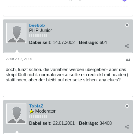
beebob
PHP Junior
Dabei seit:
14.07.2002
Beiträge:
604
22.08.2002, 21:00
#4
doch, funzt schon. die variablen werden übergeben- aber das
skript läuft nicht. normalerweise sollte ein redirekt mit header()
stattfinden, aber der bleibt auf der seite stehen. any clues?
TobiaZ
Moderator
Dabei seit:
22.01.2001
Beiträge:
34408