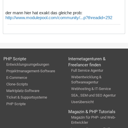
der mann hier hat exakt das gleiche prob:
http://www.modulepool.com/community/...p?threadid=292
PHP Scripte
Internetagenturen &
Entwicklungsumgebungen
Freelancer finden
Full Service Agentur
Projektmanagement-Software
Webentwicklung &
E-Commerce
Softwareagentur
Clone-Scripts
Webhosting & IT-Service
Marktplatz-Software
SEA , SEM und SEO Agentur
Ticket & Supportsysteme
Userübersicht
PHP Scripte
Magazin & PHP Tutorials
Magazin für PHP- und Web-
Entwickler