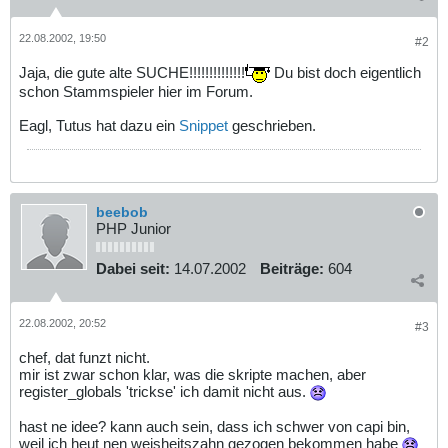
22.08.2002, 19:50
#2
Jaja, die gute alte SUCHE!!!!!!!!!!!!!!
Du bist doch eigentlich
schon Stammspieler hier im Forum.
Eagl, Tutus hat dazu ein
Snippet
geschrieben.
beebob
PHP Junior
Dabei seit:
14.07.2002
Beiträge:
604
22.08.2002, 20:52
#3
chef, dat funzt nicht.
mir ist zwar schon klar, was die skripte machen, aber
register_globals 'trickse' ich damit nicht aus.
hast ne idee? kann auch sein, dass ich schwer von capi bin,
weil ich heut nen weisheitszahn gezogen bekommen habe