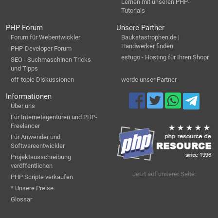
Lernen mit unseren PHP-
Tutorials
PHP Forum
Unsere Partner
Forum für Webentwickler
Baukatastrophen.de |
Handwerker finden
PHP-Developer Forum
estugo - Hosting für Ihren Shopr
SEO - Suchmaschinen Tricks
und Tipps
off-topic Diskussionen
werde unser Partner
Informationen
Über uns
Für Internetagenturen und PHP-
Freelancer
Für Anwender und
Softwareentwickler
Projektausschreibung
veröffentlichen
Jetzt auf unserer Seite:
PHP Scripte verkaufen
* Unsere Preise
Glossar