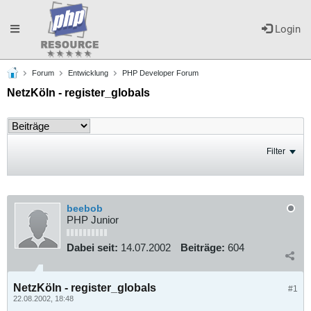
Toggle
Login
Forum
Entwicklung
PHP Developer Forum
navigation
NetzKöln - register_globals
Filter
beebob
PHP Junior
Dabei seit:
14.07.2002
Beiträge:
604
NetzKöln - register_globals
#1
22.08.2002, 18:48