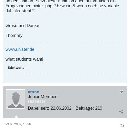
an den Link an. Setzt diese Funktion auch automatisch ein
Fragezeichen hinter .php ? bzw ein & wenn noch ne variable
dahinter steht ?
Gruss und Danke
Thommy
www.unister.de
what students want!
Stichworte:
-
crono
Junior Member
Dabei seit:
22.06.2002
Beiträge:
219
29.08.2002, 16:56
#2