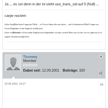
Ja ... es sei denn in der ini steht use_trans_sid auf 0 (Null) ...
carpe noctem
[color=blue]Bitte keine Fragen per EMail ... im Forum haben alle was davon ... und ich beantworte EMail-Fragen von
Foren-Mitgliedern in der Regel eh nicht![/color]
[color=red]
Hinweis:
Ich bin weder Mitglied noch Angestellter von ebiz-consult! Alles was ich hier von mir gebe tue ich in
eigener Verantwortung![/color]
Thommy
Member
Dabei seit:
12.09.2001
Beiträge:
320
29.08.2002, 18:27
#4