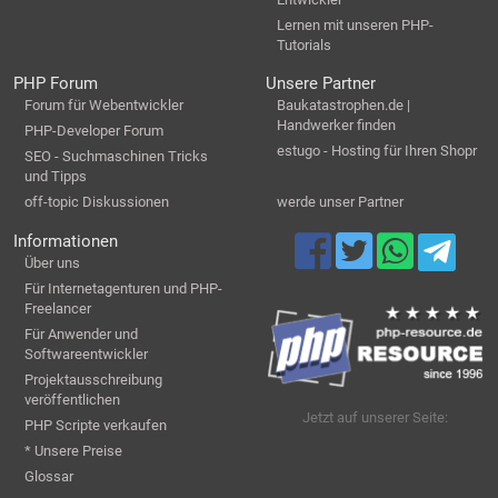
Lernen mit unseren PHP-
Tutorials
PHP Forum
Unsere Partner
Forum für Webentwickler
Baukatastrophen.de |
Handwerker finden
PHP-Developer Forum
estugo - Hosting für Ihren Shopr
SEO - Suchmaschinen Tricks
und Tipps
off-topic Diskussionen
werde unser Partner
Informationen
Über uns
Für Internetagenturen und PHP-
Freelancer
Für Anwender und
Softwareentwickler
Projektausschreibung
veröffentlichen
Jetzt auf unserer Seite:
PHP Scripte verkaufen
* Unsere Preise
Glossar