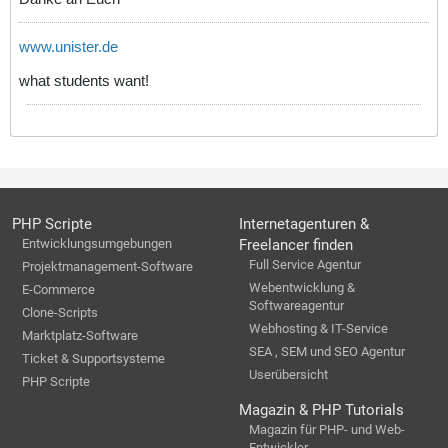
www.unister.de
what students want!
PHP Scripte
Internetagenturen &
Entwicklungsumgebungen
Freelancer finden
Full Service Agentur
Projektmanagement-Software
Webentwicklung &
E-Commerce
Softwareagentur
Clone-Scripts
Webhosting & IT-Service
Marktplatz-Software
SEA , SEM und SEO Agentur
Ticket & Supportsysteme
Userübersicht
PHP Scripte
Magazin & PHP Tutorials
Magazin für PHP- und Web-
Entwickler