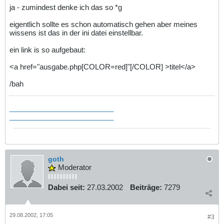
ja - zumindest denke ich das so *g
eigentlich sollte es schon automatisch gehen aber meines
wissens ist das in der ini datei einstellbar.
ein link is so aufgebaut:
<a href="ausgabe.php[COLOR=red]"[/COLOR] >titel</a>
/bah
__________________________
__________________________
goth
Moderator
Dabei seit:
27.03.2002
Beiträge:
7279
29.08.2002, 17:05
#3