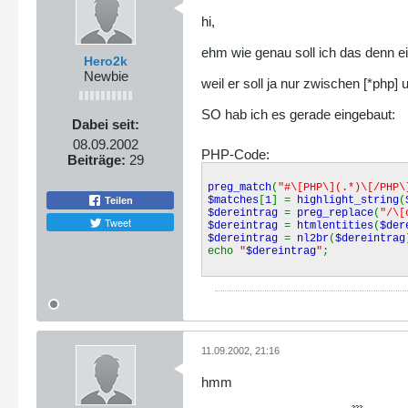
hi,
ehm wie genau soll ich das denn ein
Hero2k
Newbie
weil er soll ja nur zwischen [*php]
SO hab ich es gerade eingebaut:
Dabei seit:
08.09.2002
PHP-Code:
Beiträge:
29
preg_match
(
"#\[PHP\](.*)\[/PHP\
$matches
[
1
] =
highlight_string
(
Teilen
$dereintrag
=
preg_replace
(
"/\[
Tweet
$dereintrag
=
htmlentities
(
$der
$dereintrag
=
nl2br
(
$dereintrag
echo
"
$dereintrag
"
;
11.09.2002, 21:16
hmm