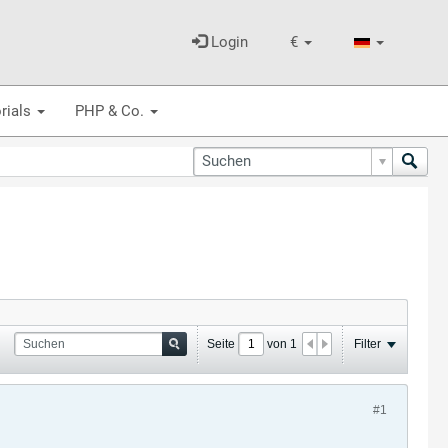
Login
€
rials
PHP & Co.
Seite
von
1
Filter
#1