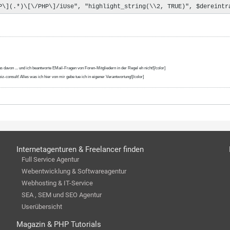
P\](.*)\[\/PHP\]/iUse", "highlight_string(\\2, TRUE)", $dereintr
s davon ... und ich beantworte EMail-Fragen von Foren-Mitgliedern in der Regel eh nicht![/color]
iz-consult! Alles was ich hier von mir gebe tue ich in eigener Verantwortung![/color]
Internetagenturen & Freelancer finden
Full Service Agentur
Webentwicklung & Softwareagentur
Webhosting & IT-Service
SEA , SEM und SEO Agentur
Userübersicht
Magazin & PHP Tutorials