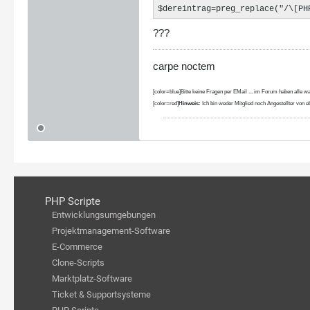
$dereintrag=preg_replace("/\[PH
???
carpe noctem
[color=blue]Bitte keine Fragen per EMail ... im Forum haben alle wa
[color=red]
Hinweis:
Ich bin weder Mitglied noch Angestellter von eb
PHP Scripte
Entwicklungsumgebungen
Projektmanagement-Software
E-Commerce
Clone-Scripts
Marktplatz-Software
Ticket & Supportsysteme