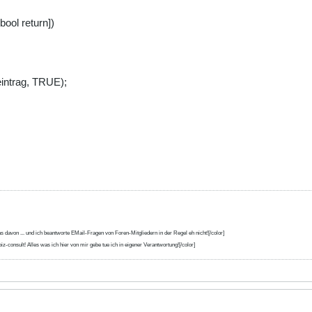
 bool return])
eintrag, TRUE);
s davon ... und ich beantworte EMail-Fragen von Foren-Mitgliedern in der Regel eh nicht![/color]
iz-consult! Alles was ich hier von mir gebe tue ich in eigener Verantwortung![/color]