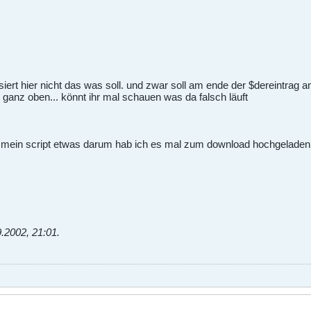
iert hier nicht das was soll. und zwar soll am ende der $dereintrag a
ht ganz oben... könnt ihr mal schauen was da falsch läuft
t mein script etwas darum hab ich es mal zum download hochgeladen
9.2002, 21:01
.