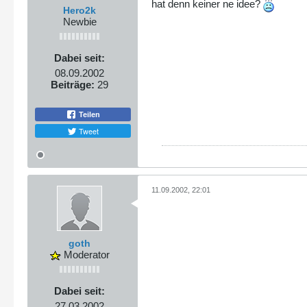
hat denn keiner ne idee?
Hero2k
Newbie
Dabei seit:
08.09.2002
Beiträge:
29
Teilen
Tweet
11.09.2002, 22:01
goth
Moderator
Dabei seit:
27.03.2002