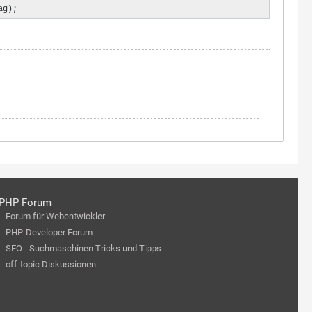
ag);
PHP Forum
Forum für Webentwickler
PHP-Developer Forum
SEO - Suchmaschinen Tricks und Tipps
off-topic Diskussionen