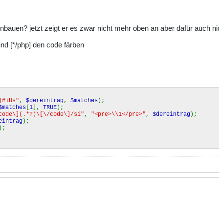
bauen? jetzt zeigt er es zwar nicht mehr oben an aber dafür auch nich
 und [*/php] den code färben
]#iUs"
,
$dereintrag
,
$matches
);
$matches
[
1
],
TRUE
);
code\](.*?)\[\/code\]/si"
,
"<pre>\\1</pre>"
,
$dereintrag
);
eintrag
);
);