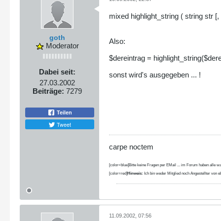
mixed highlight_string ( string str [,
goth
Also:
Moderator
$dereintrag = highlight_string($der
Dabei seit:
sonst wird's ausgegeben ... !
27.03.2002
Beiträge:
7279
Teilen
Tweet
carpe noctem
[color=blue]Bitte keine Fragen per EMail ... im Forum haben alle wa
[color=red]
Hinweis:
Ich bin weder Mitglied noch Angestellter von eb
11.09.2002, 07:56