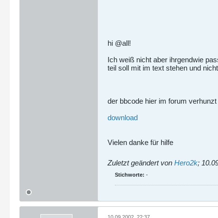
hi @all!
Ich weiß nicht aber ihrgendwie pass
teil soll mit im text stehen und nic
der bbcode hier im forum verhunz
download
Vielen danke für hilfe
Zuletzt geändert von
Hero2k
;
10.0
Stichworte:
-
10.09.2002, 22:37