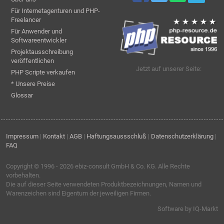
Für Internetagenturen und PHP-
Freelancer
Für Anwender und
Softwareentwickler
Projektausschreibung
veröffentlichen
Jetzt auf unserer Seite:
PHP Scripte verkaufen
* Unsere Preise
Glossar
Impressum
|
Kontakt
|
AGB
|
Haftungsaussschluß
|
Datenschutzerklärung
|
FAQ
Copyright © 1996 - 2026
ebiz-consult GmbH & Co. KG
. Alle Rechte
vorbehalten.
Die auf dieser Seite verwendeten Produktbezeichnungen, Namen und
Warenzeichen sind Eigentum der jeweiligen Firmen.
Software by IQ-Markt