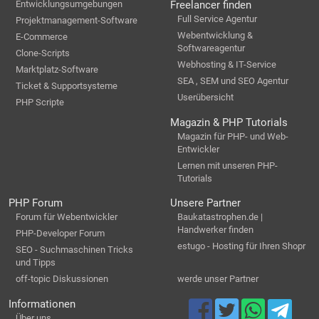
Entwicklungsumgebungen
Freelancer finden
Full Service Agentur
Projektmanagement-Software
Webentwicklung &
E-Commerce
Softwareagentur
Clone-Scripts
Webhosting & IT-Service
Marktplatz-Software
SEA , SEM und SEO Agentur
Ticket & Supportsysteme
Userübersicht
PHP Scripte
Magazin & PHP Tutorials
Magazin für PHP- und Web-
Entwickler
Lernen mit unseren PHP-
Tutorials
PHP Forum
Unsere Partner
Forum für Webentwickler
Baukatastrophen.de |
Handwerker finden
PHP-Developer Forum
estugo - Hosting für Ihren Shopr
SEO - Suchmaschinen Tricks
und Tipps
off-topic Diskussionen
werde unser Partner
Informationen
Über uns