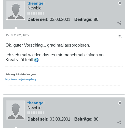
theangel
Newbie
Dabei seit:
03.03.2001
Beiträge:
80
15.09.2002, 16:56
#3
Ok, guter Vorschlag... grad mal ausprobieren.
Ich seh mal wieder, das es mir manchmal einfach an
Kreativität fehlt
Achtung: ich diskutiere gern
http://www.project-angel.org
theangel
Newbie
Dabei seit:
03.03.2001
Beiträge:
80