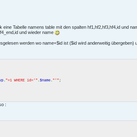
nk eine Tabelle namens table mit den spalten hf1,hf2,hf3,hf4,id und n
hf4_end,id und wieder name
sgelesen werden wo name=$id ist ($id wird anderweitig übergeben) un
yp
.
"=1 WHERE id='"
.
$name
.
"'"
;
so :