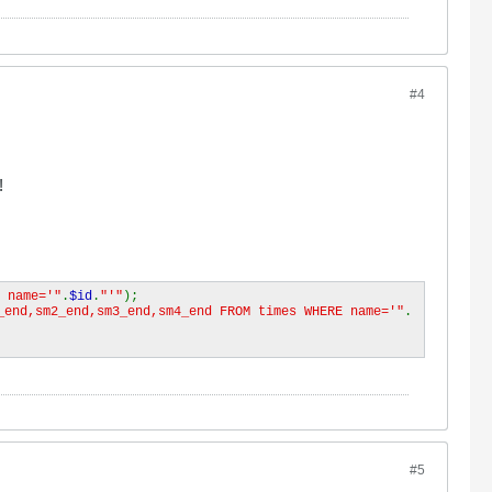
#4
!
 name='"
.
$id
.
"'"
);
_end,sm2_end,sm3_end,sm4_end FROM times WHERE name='"
.
#5