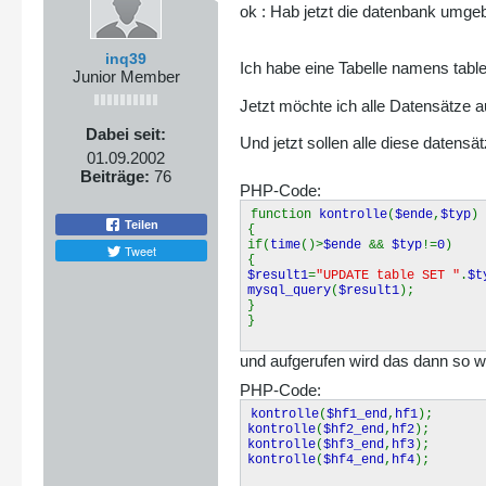
ok : Hab jetzt die datenbank umge
inq39
Ich habe eine Tabelle namens table
Junior Member
Jetzt möchte ich alle Datensätze
Dabei seit:
Und jetzt sollen alle diese datensä
01.09.2002
Beiträge:
76
PHP-Code:
function
kontrolle
(
$ende
,
$typ
)
Teilen
{
if(
time
()>
$ende
&&
$typ
!=
0
)
Tweet
{
$result1
=
"UPDATE table SET "
.
$t
mysql_query
(
$result1
);
}
}
und aufgerufen wird das dann so w
PHP-Code:
kontrolle
(
$hf1_end
,
hf1
);
kontrolle
(
$hf2_end
,
hf2
);
kontrolle
(
$hf3_end
,
hf3
);
kontrolle
(
$hf4_end
,
hf4
);