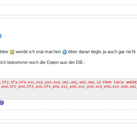
 Idee
werde ich mal machen
Aber daran liegts ja auch gar nicht 
 ich bekomme noch die Daten aus der DB :
,hf2,hf3,hf4,es1,es2,es3,es4,sm1,sm2,sm3,sm4,id FROM table WHERE
_end,hf2_end,hf3_end,hf4_end,es1_end,es2_end,es3_end,es4_end,sm1