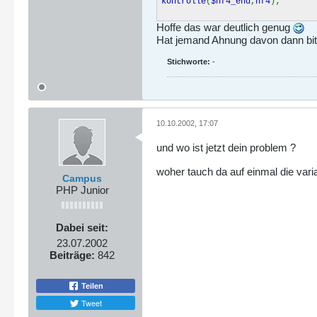
kontrolle
(
$hf4_end
,
hf4
);
Hoffe das war deutlich genug
Hat jemand Ahnung davon dann bi
Stichworte:
-
10.10.2002, 17:07
und wo ist jetzt dein problem ?
woher tauch da auf einmal die var
Campus
PHP Junior
Dabei seit:
23.07.2002
Beiträge:
842
Teilen
Tweet