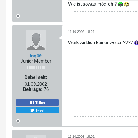
Wie ist sowas möglich ?
11.10.2002, 18:21
Weiß wirklich keiner weiter ????
inq39
Junior Member
Dabei seit:
01.09.2002
Beiträge:
76
Teilen
Tweet
11.10.2002, 18:31