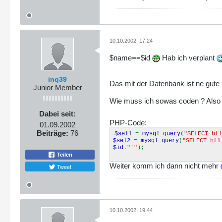
10.10.2002, 17:24
$name==$id
Hab ich verplant
inq39
Das mit der Datenbank ist ne gute
Junior Member
Wie muss ich sowas coden ? Also
Dabei seit:
PHP-Code:
01.09.2002
Beiträge:
76
$sel1
=
mysql_query
(
"SELECT hf1
$sel2
=
mysql_query
(
"SELECT hf1
$id
.
"'"
);
Teilen
Weiter komm ich dann nicht mehr
Tweet
10.10.2002, 19:44