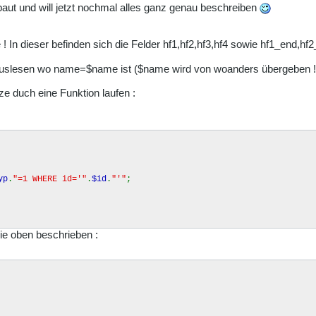
baut und will jetzt nochmal alles ganz genau beschreiben
 ! In dieser befinden sich die Felder hf1,hf2,hf3,hf4 sowie hf1_end,
 auslesen wo name=$name ist ($name wird von woanders übergeben !
tze duch eine Funktion laufen :
yp
.
"=1 WHERE id='"
.
$id
.
"'"
;
ie oben beschrieben :