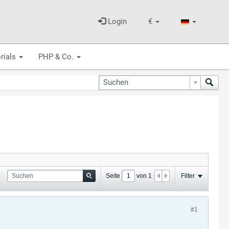
Login
€
rials
PHP & Co.
Seite
von
1
Filter
#1