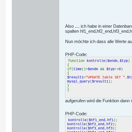
Also .... ich habe in einer Datenba
spalten hf1_end,hf2_end,hf3_end,
Nun möchte ich dass alle Werte au
PHP-Code:
function
kontrolle
(
$ende
,
$typ
)
{
if(
time
()>
$ende
&&
$typ
!=
0
)
{
$result1
=
"UPDATE table SET "
.
$t
mysql_query
(
$result1
);
}
}
aufgerufen wird die Funktion dann 
PHP-Code:
kontrolle
(
$hf1_end
,
hf1
);
kontrolle
(
$hf2_end
,
hf2
);
kontrolle
(
$hf3_end
,
hf3
);