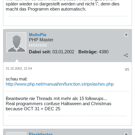
später wieder so dargestellt werden und nicht \", denn dies
macht das Programm eben automatisch.
MelloPie
PHP Master
Dabei seit:
03.01.2002
Beiträge:
4380
31.10.2002, 21:54
#5
schau mal:
http://www.php.net/manual/en/function.stripslashes.php
Beantworte nie Threads mit mehr als 15 followups...
Real programmers confuse Halloween and Christmas
because OCT 31 = DEC 25
Flashfactor