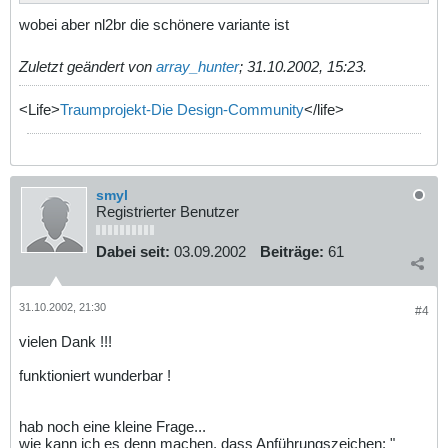
wobei aber nl2br die schönere variante ist
Zuletzt geändert von
array_hunter
;
31.10.2002, 15:23
.
<Life>
Traumprojekt-Die Design-Community
</life>
smyl
Registrierter Benutzer
Dabei seit:
03.09.2002
Beiträge:
61
31.10.2002, 21:30
#4
vielen Dank !!!
funktioniert wunderbar !
hab noch eine kleine Frage...
wie kann ich es denn machen, dass Anführungszeichen: "