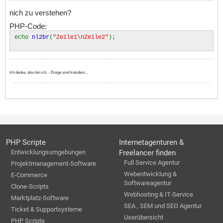
nich zu verstehen?
PHP-Code:
echo
nl2br
(
"Zeile1\nZeile2"
);
Ich denke, also bin ich. - Einige sind trotzdem...
PHP Scripte
Internetagenturen &
Entwicklungsumgebungen
Freelancer finden
Full Service Agentur
Projektmanagement-Software
Webentwicklung &
E-Commerce
Softwareagentur
Clone-Scripts
Webhosting & IT-Service
Marktplatz-Software
SEA , SEM und SEO Agentur
Ticket & Supportsysteme
Userübersicht
PHP Scripte