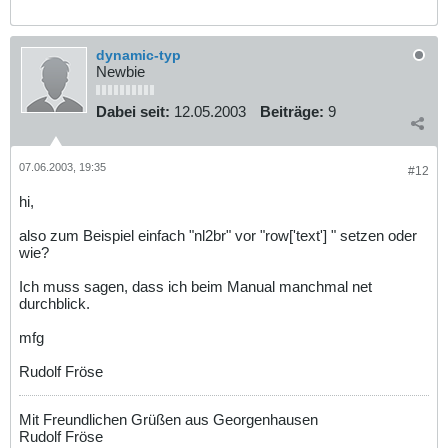
dynamic-typ
Newbie
Dabei seit:
12.05.2003
Beiträge:
9
07.06.2003, 19:35
#12
hi,
also zum Beispiel einfach "nl2br" vor "row['text'] " setzen oder
wie?
Ich muss sagen, dass ich beim Manual manchmal net
durchblick.
mfg
Rudolf Fröse
Mit Freundlichen Grüßen aus Georgenhausen
Rudolf Fröse