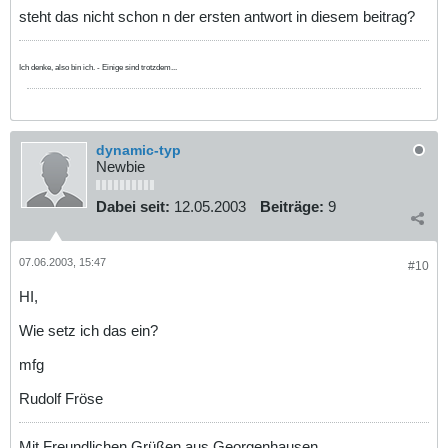
steht das nicht schon n der ersten antwort in diesem beitrag?
Ich denke, also bin ich. - Einige sind trotzdem...
dynamic-typ
Newbie
Dabei seit:
12.05.2003
Beiträge:
9
07.06.2003, 15:47
#10
HI,
Wie setz ich das ein?
mfg
Rudolf Fröse
Mit Freundlichen Grüßen aus Georgenhausen