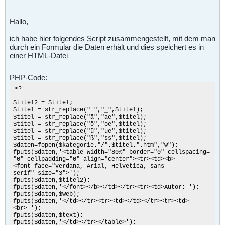
Hallo,
ich habe hier folgendes Script zusammengestellt, mit dem man
durch ein Formular die Daten erhält und dies speichert es in
einer HTML-Datei
PHP-Code:
<?
$titel2 = $titel;
$titel = str_replace(" ","_",$titel);
$titel = str_replace("ä","ae",$titel);
$titel = str_replace("ö","oe",$titel);
$titel = str_replace("ü","ue",$titel);
$titel = str_replace("ß","ss",$titel);
$daten=fopen($kategorie."/".$titel.".htm","w");
fputs($daten,'<table width="80%" border="0" cellspacing=
"0" cellpadding="0" align="center"><tr><td><b>
<font face="Verdana, Arial, Helvetica, sans-
serif" size="3">');
fputs($daten,$titel2);
fputs($daten,'</font></b></td></tr><tr><td>Autor: ');
fputs($daten,$web);
fputs($daten,'</td></tr><tr><td></td></tr><tr><td>
<br> ');
fputs($daten,$text);
fputs($daten,'</td></tr></table>');