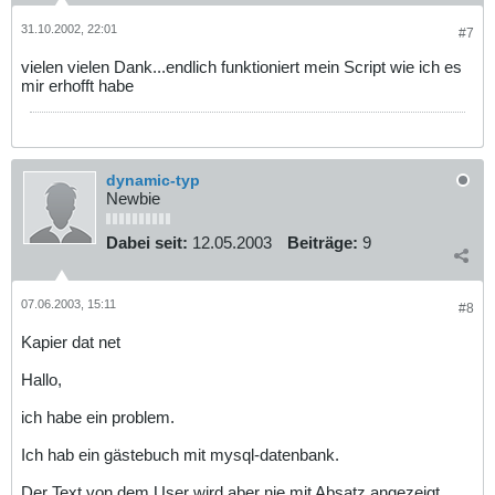
31.10.2002, 22:01
#7
vielen vielen Dank...endlich funktioniert mein Script wie ich es
mir erhofft habe
dynamic-typ
Newbie
Dabei seit:
12.05.2003
Beiträge:
9
07.06.2003, 15:11
#8
Kapier dat net
Hallo,
ich habe ein problem.
Ich hab ein gästebuch mit mysql-datenbank.
Der Text von dem User wird aber nie mit Absatz angezeigt,