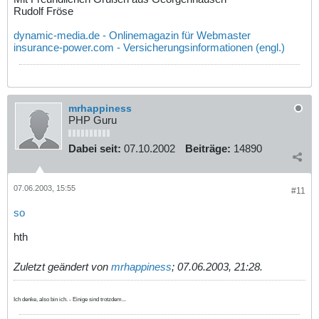
Rudolf Fröse
dynamic-media.de - Onlinemagazin für Webmaster
insurance-power.com - Versicherungsinformationen (engl.)
mrhappiness
PHP Guru
Dabei seit:
07.10.2002
Beiträge:
14890
07.06.2003, 15:55
#11
so
hth
Zuletzt geändert von
mrhappiness
;
07.06.2003, 21:28
.
Ich denke, also bin ich. - Einige sind trotzdem...