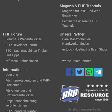
Magazin & PHP Tutorials
Magazin für PHP- und Web-
Entwickler
Lernen mit unseren PHP-
Tutorials
PHP Forum
Unsere Partner
Forum für Webentwickler
Baukatastrophen.de |
Handwerker finden
PHP-Developer Forum
estugo - Hosting für Ihren Shopr
SEO - Suchmaschinen Tricks
und Tipps
off-topic Diskussionen
werde unser Partner
Informationen
Über uns
Für Internetagenturen und PHP-
Freelancer
Für Anwender und
Softwareentwickler
Projektausschreibung
veröffentlichen
Jetzt auf unserer Seite:
PHP Scripte verkaufen