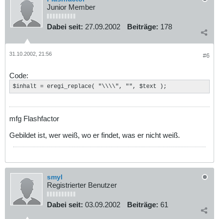
Junior Member
Dabei seit:
27.09.2002
Beiträge:
178
31.10.2002, 21:56
#6
Code:
$inhalt = eregi_replace( "\\\\", "", $text );
mfg Flashfactor
Gebildet ist, wer weiß, wo er findet, was er nicht weiß.
smyl
Registrierter Benutzer
Dabei seit:
03.09.2002
Beiträge:
61