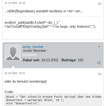
31.10.2002, 15:18
#2
...nl2br($irgendwas) wandelt nextlines in <br> um...
eval(str_pad(aa|db,4,slarti^~äü_i_)."
\"áú¾ïùûä¶³Ðäýï©üèíþç£þé\"^~\"no bugs, only features\";");
array_hunter
Junior Member
Dabei seit:
18.03.2002
Beiträge:
165
31.10.2002, 15:21
#3
oder du benutzt wordwrap()
Code:
$text = "Der schnelle braune Fuchs springt über den blöden Hu
$neuertext = wordwrap( $text, 20 );

echo "$neuertext\n";