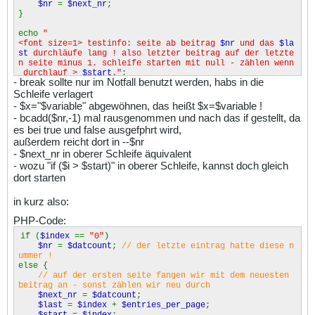
$nr
=
$next_nr
;
}
echo
"
<font size=1> testinfo: seite ab beitrag
$nr
und das
$la
st
durchläufe lang ! also letzter beitrag auf der letzte
n seite minus 1. schleife starten mit null - zählen wenn
durchlauf >
$start
."
;
- break sollte nur im Notfall benutzt werden, habs in die
$last
=
$index
+
$entries_per_page
;
Schleife verlagert
// /////////////////////////////////////////////////////
//////////////////////////////
- $x="$variable" abgewöhnen, das heißt $x=$variable !
for (
$i
=
$index
;
$i
<
$last
&&
$nr
>=
1
;
$i
++) {
- bcadd($nr,-1) mal rausgenommen und nach das if gestellt, da
$datei
= (
"save/"
.
$nr
.
".dat"
);
es bei true und false ausgefphrt wird,
// if ($nr < 1) {
außerdem reicht dort in --$nr
// break;
// }
- $next_nr in oberer Schleife äquivalent
// es muß ja auch mal schluss sein <img src="images/
- wozu "if ($i > $start)" in oberer Schleife, kannst doch gleich
smilies/smile.gif" border="0" alt="">
dort starten
// /////////////////////////////////////////////////
/////////
in kurz also:
if (!
file_exists
(
$datei
)) {
// datei nicht vorhanden dann neu versuchen mit
PHP-Code:
der nächsten ?
// $nr = bcadd($nr, -1); => unnötig
if (
$index
==
"0"
)
$i
--;
$nr
=
$datcount
;
// der letzte eintrag hatte diese n
} else {
ummer !
list(
$line
) =
file
(
$datei
);
// liest die erste Z
else {
eile aus der jeweiligen $datei
// auf der ersten seite fangen wir mit dem neuesten
$lg
=
explode
(
'||
beitrag an - sonst zählen wir neu durch
°||'
,
$line
);
// array splitten
$next_nr
=
$datcount
;
// $nr = bcadd($nr, -1);
$last
=
$index
+
$entries_per_page
;
// diese Eingaben aus dem Array übernehmen
$start
=
$index
;