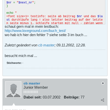
$nr
=
"
$next_nr
"
;
}
echo
"
<font size=1> testinfo: seite ab beitrag
$nr
und das
$la
st
durchläufe lang ! also letzter beitrag auf der letzte
n seite minus 1. schleife starten mit null - zählen wenn
schaut gern mal in mein testbuch:
durchlauf >
$start
."
;
http://www.loveground.com/buch_test/
$last
=
$index
+
$entries_per_page
;
wo hab ich hier den fehler ? siehe seite 3 im buch ...
////////////////////////////////////////////////////////
/////////////////////////////
Zuletzt geändert von
cb master
;
09.11.2002, 12:28
.
for (
$i
=
$index
;
$i
<
$last
;
$i
++) {
$datei
= (
"save/"
.
"
$nr
"
.
".dat"
);
besucht mich mal ...
if (
$nr
<
1
) { break; }
// es muß ja auch mal
Stichworte:
-
schluss sein :)
//////////////////////////////////////////////
//////////////
if (!
file_exists
(
"
$datei
"
)) {
// datei nicht vorhanden dann neu versuchen
cb master
mit der nächsten ?
Junior Member
$nr
=
bcadd
(
$nr
, -
1
);
$i
--;
} else {
Dabei seit:
03.07.2002
Beiträge:
77
list(
$line
) =
file
(
$datei
);
// liest die erste Zeile aus der jeweiligen $datei
$lg
=
explode
(
'||