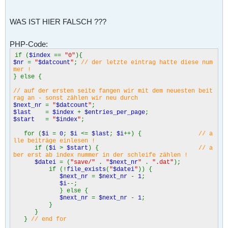
WAS IST HIER FALSCH ???
PHP-Code:
if (
$index
==
"0"
){
$nr
=
"
$datcount
"
;
// der letzte eintrag hatte diese num
mer !
} else {
// auf der ersten seite fangen wir mit dem neuesten beit
rag an - sonst zählen wir neu durch
$next_nr
=
"
$datcount
"
;
$last
=
$index
+
$entries_per_page
;
$start
=
"
$index
"
;
for (
$i
=
0
;
$i
<=
$last
;
$i
++) {
// a
lle beiträge einlesen !
if (
$i
>
$start
) {
// a
ber erst ab index nummer in der schleife zählen !
$datei
= (
"save/"
.
"
$next_nr
"
.
".dat"
);
if (!
file_exists
(
"
$datei
"
)) {
$next_nr
=
$next_nr
-
1
;
$i
--;
} else {
$next_nr
=
$next_nr
-
1
;
}
}
}
// end for