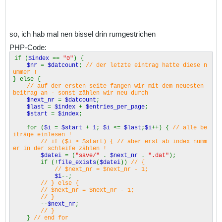
so, ich hab mal nen bissel drin rumgestrichen
PHP-Code:
if (
$index
==
"0"
) {
$nr
=
$datcount
;
// der letzte eintrag hatte diese n
ummer !
} else {
// auf der ersten seite fangen wir mit dem neuesten
beitrag an - sonst zählen wir neu durch
$next_nr
=
$datcount
;
$last
=
$index
+
$entries_per_page
;
$start
=
$index
;
for (
$i
=
$start
+
1
;
$i
<=
$last
;
$i
++) {
// alle be
iträge einlesen !
// if ($i > $start) { // aber erst ab index numm
er in der schleife zählen !
$datei
= (
"save/"
.
$next_nr
.
".dat"
);
if (!
file_exists
(
$datei
))
// {
// $next_nr = $next_nr - 1;
$i
--;
// } else {
// $next_nr = $next_nr - 1;
// }
--
$next_nr
;
// }
}
// end for