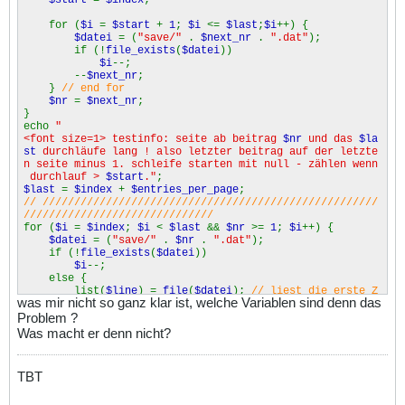
$name
=
$lg
[
0
];
}
for (
$i
=
$start
+
1
;
$i
<=
$last
;
$i
++) {
--
$nr
;
$datei
= (
"save/"
.
$next_nr
.
".dat"
);
}
if (!
file_exists
(
$datei
))
$i
--;
--
$next_nr
;
}
// end for
$nr
=
$next_nr
;
}
echo
"
<font size=1> testinfo: seite ab beitrag
$nr
und das
$la
st
durchläufe lang ! also letzter beitrag auf der letzte
n seite minus 1. schleife starten mit null - zählen wenn
durchlauf >
$start
."
;
$last
=
$index
+
$entries_per_page
;
// /////////////////////////////////////////////////////
//////////////////////////////
for (
$i
=
$index
;
$i
<
$last
&&
$nr
>=
1
;
$i
++) {
$datei
= (
"save/"
.
$nr
.
".dat"
);
if (!
file_exists
(
$datei
))
$i
--;
else {
list(
$line
) =
file
(
$datei
);
// liest die erste Z
was mir nicht so ganz klar ist, welche Variablen sind denn das
eile aus der jeweiligen $datei
Problem ?
$lg
=
explode
(
'||
°||'
,
$line
);
// array splitten
Was macht er denn nicht?
$name
=
$lg
[
0
];
}
--
$nr
;
TBT
}