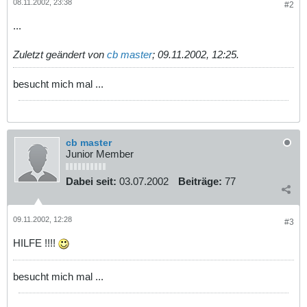
08.11.2002, 23:38
#2
°||'
,
$line
);
// array splitten
$nr
=
bcadd
(
$nr
, -
1
);
...
// diese Eingaben aus dem Array übernehmen
$name
=
"
$lg
[
0
]
"
;
Zuletzt geändert von
cb master
;
09.11.2002, 12:25
.
besucht mich mal ...
cb master
Junior Member
Dabei seit:
03.07.2002
Beiträge:
77
09.11.2002, 12:28
#3
HILFE !!!!
besucht mich mal ...