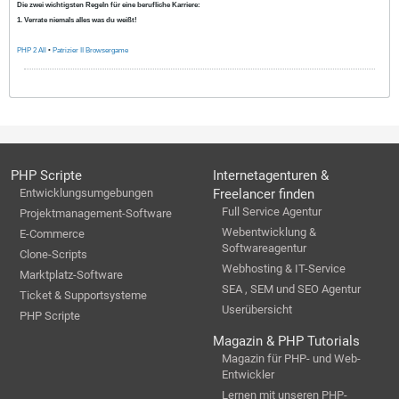
Die zwei wichtigsten Regeln für eine berufliche Karriere:
1. Verrate niemals alles was du weißt!
PHP 2 All
•
Patrizier II Browsergame
PHP Scripte
Internetagenturen &
Entwicklungsumgebungen
Freelancer finden
Full Service Agentur
Projektmanagement-Software
Webentwicklung &
E-Commerce
Softwareagentur
Clone-Scripts
Webhosting & IT-Service
Marktplatz-Software
SEA , SEM und SEO Agentur
Ticket & Supportsysteme
Userübersicht
PHP Scripte
Magazin & PHP Tutorials
Magazin für PHP- und Web-
Entwickler
Lernen mit unseren PHP-