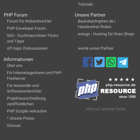
Tutorials
PHP Forum
Unsere Partner
Forum für Webentwickler
Baukatastrophen.de |
Handwerker finden
PHP-Developer Forum
estugo - Hosting für Ihren Shopr
SEO - Suchmaschinen Tricks
und Tipps
off-topic Diskussionen
werde unser Partner
Informationen
Über uns
Für Internetagenturen und PHP-
Freelancer
Für Anwender und
Softwareentwickler
Projektausschreibung
veröffentlichen
Jetzt auf unserer Seite:
PHP Scripte verkaufen
* Unsere Preise
Glossar