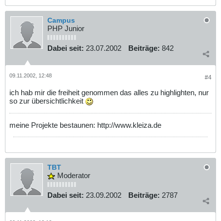
Campus
PHP Junior
Dabei seit:
23.07.2002
Beiträge:
842
09.11.2002, 12:48
#4
ich hab mir die freiheit genommen das alles zu highlighten, nur
so zur übersichtlichkeit
meine Projekte bestaunen: http://www.kleiza.de
TBT
Moderator
Dabei seit:
23.09.2002
Beiträge:
2787