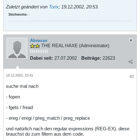
Zuletzt geändert von
Torix
;
19.12.2002, 20:53
.
Stichworte:
-
Abraxax
THE REAL HAXE (Administrator)
Dabei seit:
27.07.2002
Beiträge:
22623
19.12.2002, 22:41
#2
suche mal nach
- fopen
- fgets / fread
- ereg / eregi / preg_match / preg_replace
und natürlich nach den regular expressions (REG-EX). diese
brauchst du zum filtern aus dem code.