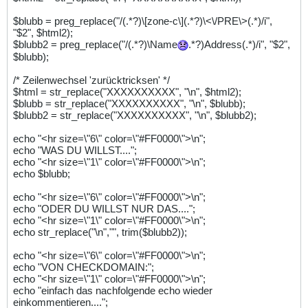
$blubb = preg_replace("/(.*?)\[zone-c\](.*?)\<\/PRE\>(.*)/i",
"$2", $html2);
$blubb2 = preg_replace("/(.*?)\Name
.*?)Address(.*)/i", "$2",
$blubb);
/* Zeilenwechsel 'zurücktricksen' */
$html = str_replace("XXXXXXXXXX", "\n", $html2);
$blubb = str_replace("XXXXXXXXXX", "\n", $blubb);
$blubb2 = str_replace("XXXXXXXXXX", "\n", $blubb2);
echo "<hr size=\"6\" color=\"#FF0000\">\n";
echo "WAS DU WILLST....";
echo "<hr size=\"1\" color=\"#FF0000\">\n";
echo $blubb;
echo "<hr size=\"6\" color=\"#FF0000\">\n";
echo "ODER DU WILLST NUR DAS....";
echo "<hr size=\"1\" color=\"#FF0000\">\n";
echo str_replace("\n","", trim($blubb2));
echo "<hr size=\"6\" color=\"#FF0000\">\n";
echo "VON CHECKDOMAIN:";
echo "<hr size=\"1\" color=\"#FF0000\">\n";
echo "einfach das nachfolgende echo wieder
einkommentieren....";