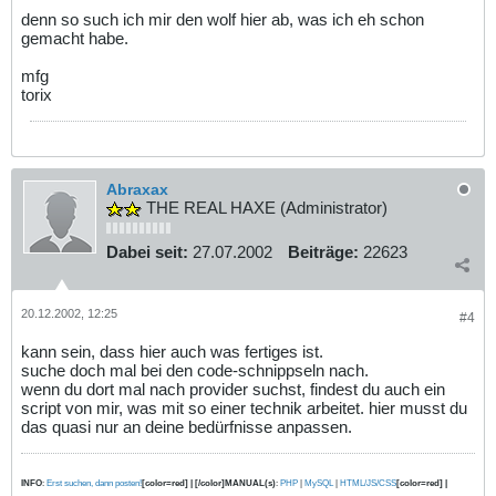
denn so such ich mir den wolf hier ab, was ich eh schon
gemacht habe.
mfg
torix
Abraxax
THE REAL HAXE (Administrator)
Dabei seit:
27.07.2002
Beiträge:
22623
20.12.2002, 12:25
#4
kann sein, dass hier auch was fertiges ist.
suche doch mal bei den code-schnippseln nach.
wenn du dort mal nach provider suchst, findest du auch ein
script von mir, was mit so einer technik arbeitet. hier musst du
das quasi nur an deine bedürfnisse anpassen.
INFO
:
Erst suchen, dann posten!
[color=red] | [/color]MANUAL(s)
:
PHP
|
MySQL
|
HTML/JS/CSS
[color=red] |