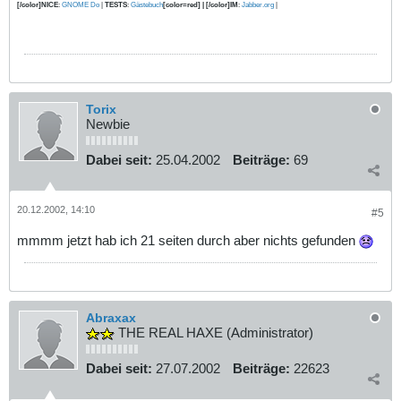
[/color]NICE
:
GNOME Do
|
TESTS
:
Gästebuch
[color=red] | [/color]IM
:
Jabber.org
|
Torix
Newbie
Dabei seit:
25.04.2002
Beiträge:
69
20.12.2002, 14:10
#5
mmmm jetzt hab ich 21 seiten durch aber nichts gefunden
Abraxax
THE REAL HAXE (Administrator)
Dabei seit:
27.07.2002
Beiträge:
22623