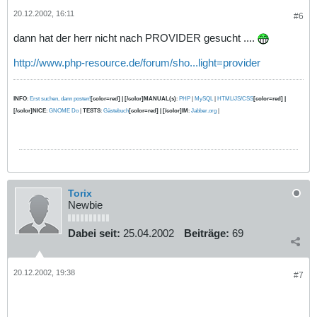
20.12.2002, 16:11
#6
dann hat der herr nicht nach PROVIDER gesucht ....
http://www.php-resource.de/forum/sho...light=provider
INFO
:
Erst suchen, dann posten!
[color=red] | [/color]MANUAL(s)
:
PHP
|
MySQL
|
HTML/JS/CSS
[color=red] |
[/color]NICE
:
GNOME Do
|
TESTS
:
Gästebuch
[color=red] | [/color]IM
:
Jabber.org
|
Torix
Newbie
Dabei seit:
25.04.2002
Beiträge:
69
20.12.2002, 19:38
#7