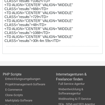
CLASS="results">1082</TD>
<TD ALIGN="CENTER" VALIGN="MIDDLE"
CLASS="results">666</TD>
<TD ALIGN="CENTER" VALIGN="MIDDLE"
CLASS="results">729</TD>
<TD ALIGN="CENTER" VALIGN="MIDDLE"
CLASS="results">48</TD>
<TD ALIGN="CENTER" VALIGN="MIDDLE"
CLASS="results">1088</TD>
<TD ALIGN="CENTER" VALIGN="MIDDLE"
CLASS="results">30h 4m 59s</TD>
PHP Scripte
Internetagenturen &
Entwicklungsumgebungen
Freelancer finden
Full Service Agentur
Projektmanagement-Software
Webentwicklung &
E-Commerce
Softwareagentur
Clone-Scripts
Webhosting & IT-Service
Marktplatz-Software
SEA , SEM und SEO Agentur