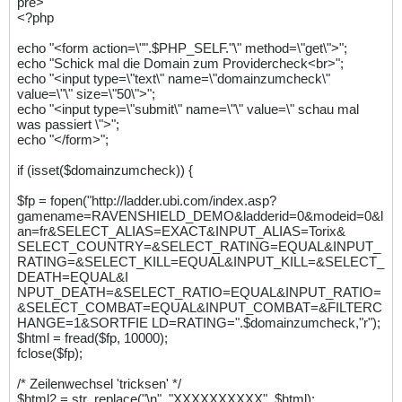
pre>
<?php
echo "<form action=\"".$PHP_SELF."\" method=\"get\">";
echo "Schick mal die Domain zum Providercheck<br>";
echo "<input type=\"text\" name=\"domainzumcheck\"
value=\"\" size=\"50\">";
echo "<input type=\"submit\" name=\"\" value=\" schau mal
was passiert \">";
echo "</form>";
if (isset($domainzumcheck)) {
$fp = fopen("http://ladder.ubi.com/index.asp?
gamename=RAVENSHIELD_DEMO&ladderid=0&modeid=0&l
an=fr&SELECT_ALIAS=EXACT&INPUT_ALIAS=Torix&
SELECT_COUNTRY=&SELECT_RATING=EQUAL&INPUT_
RATING=&SELECT_KILL=EQUAL&INPUT_KILL=&SELECT_
DEATH=EQUAL&I
NPUT_DEATH=&SELECT_RATIO=EQUAL&INPUT_RATIO=
&SELECT_COMBAT=EQUAL&INPUT_COMBAT=&FILTERC
HANGE=1&SORTFIE LD=RATING=".$domainzumcheck,"r");
$html = fread($fp, 10000);
fclose($fp);
/* Zeilenwechsel 'tricksen' */
$html2 = str_replace("\n", "XXXXXXXXXX", $html);