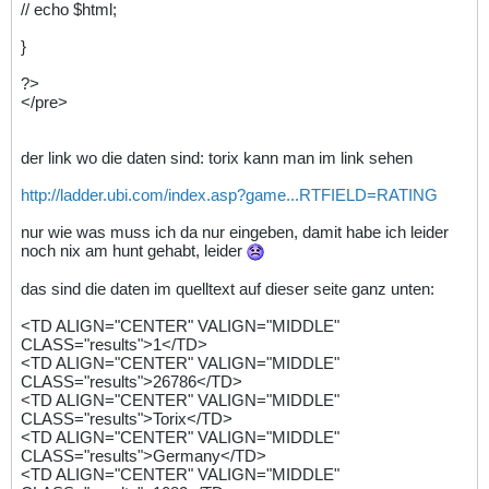
// echo $html;
}
?>
</pre>
der link wo die daten sind: torix kann man im link sehen
http://ladder.ubi.com/index.asp?game...RTFIELD=RATING
nur wie was muss ich da nur eingeben, damit habe ich leider
noch nix am hunt gehabt, leider
das sind die daten im quelltext auf dieser seite ganz unten:
<TD ALIGN="CENTER" VALIGN="MIDDLE"
CLASS="results">1</TD>
<TD ALIGN="CENTER" VALIGN="MIDDLE"
CLASS="results">26786</TD>
<TD ALIGN="CENTER" VALIGN="MIDDLE"
CLASS="results">Torix</TD>
<TD ALIGN="CENTER" VALIGN="MIDDLE"
CLASS="results">Germany</TD>
<TD ALIGN="CENTER" VALIGN="MIDDLE"