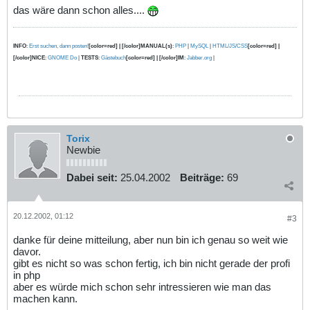
das wäre dann schon alles....
INFO
:
Erst suchen, dann posten!
[color=red] | [/color]MANUAL(s)
:
PHP
|
MySQL
|
HTML/JS/CSS
[color=red] |
[/color]NICE
:
GNOME Do
|
TESTS
:
Gästebuch
[color=red] | [/color]IM
:
Jabber.org
|
Torix
Newbie
Dabei seit:
25.04.2002
Beiträge:
69
20.12.2002, 01:12
#3
danke für deine mitteilung, aber nun bin ich genau so weit wie
davor.
gibt es nicht so was schon fertig, ich bin nicht gerade der profi
in php
aber es würde mich schon sehr intressieren wie man das
machen kann.