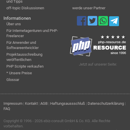
und Tipps
off-topic Diskussionen
werde unser Partner
Informationen
Über uns
Für Internetagenturen und PHP-
Freelancer
Für Anwender und
Softwareentwickler
Projektausschreibung
veröffentlichen
Jetzt auf unserer Seite:
PHP Scripte verkaufen
* Unsere Preise
Glossar
Impressum
|
Kontakt
|
AGB
|
Haftungsaussschluß
|
Datenschutzerklärung
|
FAQ
Copyright © 1996 - 2026
ebiz-consult GmbH & Co. KG
. Alle Rechte
vorbehalten.