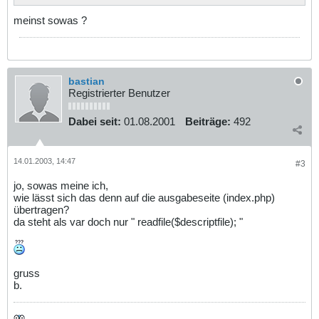
meinst sowas ?
bastian
Registrierter Benutzer
Dabei seit:
01.08.2001
Beiträge:
492
14.01.2003, 14:47
#3
jo, sowas meine ich,
wie lässt sich das denn auf die ausgabeseite (index.php)
übertragen?
da steht als var doch nur " readfile($descriptfile); "
gruss
b.