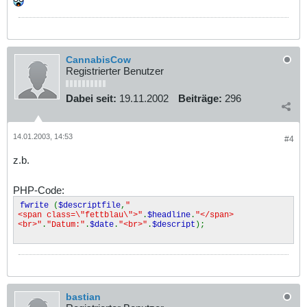
CannabisCow
Registrierter Benutzer
Dabei seit:
19.11.2002
Beiträge:
296
14.01.2003, 14:53
#4
z.b.
PHP-Code:
fwrite
(
$descriptfile
,
"
<span class=\"fettblau\">"
.
$headline
.
"</span>
<br>"
.
"Datum:"
.
$date
.
"<br>"
.
$descript
);
bastian