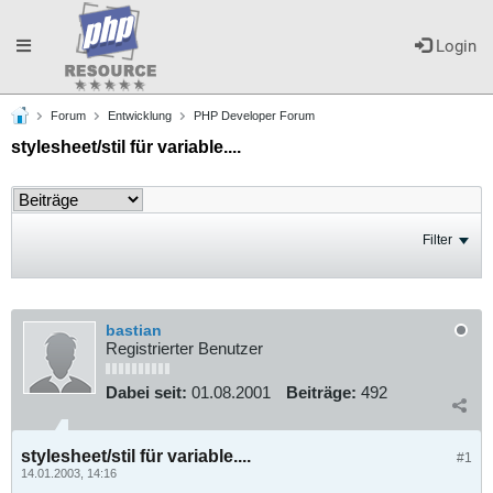
Toggle
Login
Forum
Entwicklung
PHP Developer Forum
navigation
stylesheet/stil für variable....
Filter
bastian
Registrierter Benutzer
Dabei seit:
01.08.2001
Beiträge:
492
stylesheet/stil für variable....
#1
14.01.2003, 14:16