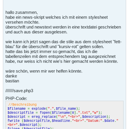
hallo zusammen,
habe ein news-skript welches ich mit einem stylesheet
versehen möchte.
überschrift und newstext werden in eine textdatei geschrieben
und auch aus dieser ausgelesen.
wie kann ich jetzt sagen das die stile aus dem stylesheet "fett-
blau" für die überschrift und "kursiv-rot" gelten sollen.
hatte das bis jetzt immer so gemacht, das ich die
tabellenzeilen mit dem entsprechendem tag ausgezeichnet
habe, nur weiss ich nicht wie's hier gemacht werden könnte.
wäre schön, wenn mir wer helfen könnte.
danke
bastian
///////save.php3
PHP-Code:
//Beschreibung
$filename
=
explode
(
"."
,
$file_name
);
$descriptfile
=
fopen
(
$filename
[
0
].
".txt"
,
"w"
);
$descript
=
ereg_replace
(
"\n"
,
"<br>"
,
$description
);
fwrite
(
$descriptfile
,
$headline
.
"<br>"
.
"Datum:"
.
$date
.
"
<br>"
.
$descript
);
fclose
(
$descriptfile
);