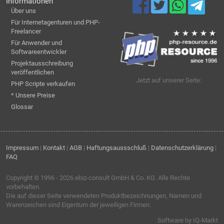
Informationen
Über uns
Für Internetagenturen und PHP-
Freelancer
Für Anwender und
Softwareentwickler
Projektausschreibung
veröffentlichen
Jetzt auf unserer Seite:
PHP Scripte verkaufen
* Unsere Preise
Glossar
Impressum
|
Kontakt
|
AGB
|
Haftungsaussschluß
|
Datenschutzerklärung
|
FAQ
Copyright © 1996 - 2026
ebiz-consult GmbH & Co. KG
. Alle Rechte
vorbehalten.
Die auf dieser Seite verwendeten Produktbezeichnungen, Namen und
Warenzeichen sind Eigentum der jeweiligen Firmen.
Software by IQ-Markt