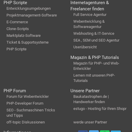
PHP Scripte
Internetagenturen &
Entwicklungsumgebungen
Freelancer finden
Full Service Agentur
Projektmanagement-Software
Webentwicklung &
E-Commerce
Softwareagentur
Clone-Scripts
Webhosting & IT-Service
Marktplatz-Software
SEA , SEM und SEO Agentur
Ticket & Supportsysteme
Userübersicht
PHP Scripte
Magazin & PHP Tutorials
Magazin für PHP- und Web-
Entwickler
Lernen mit unseren PHP-
Tutorials
PHP Forum
Unsere Partner
Forum für Webentwickler
Baukatastrophen.de |
Handwerker finden
PHP-Developer Forum
estugo - Hosting für Ihren Shopr
SEO - Suchmaschinen Tricks
und Tipps
off-topic Diskussionen
werde unser Partner