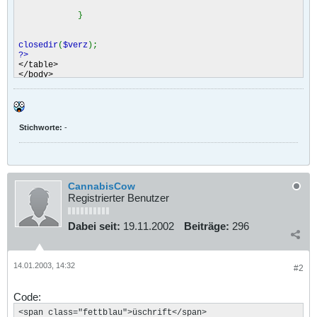
}
closedir
(
$verz
);
?>
</table>
</body>
</table>
Stichworte:
-
CannabisCow
Registrierter Benutzer
Dabei seit:
19.11.2002
Beiträge:
296
14.01.2003, 14:32
#2
Code:
<span class="fettblau">üschrift</span>