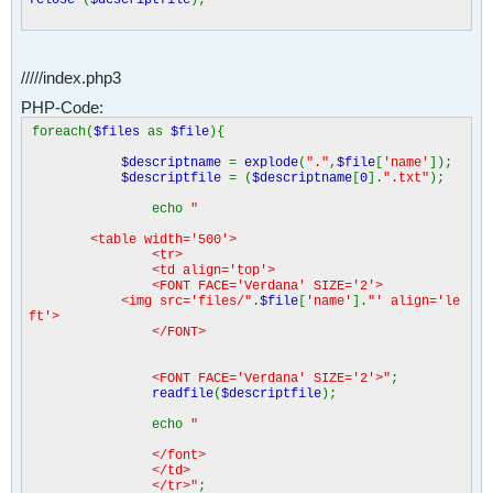
/////index.php3
PHP-Code:
foreach(
$files
as
$file
){
$descriptname
=
explode
(
"."
,
$file
[
'name'
]);
$descriptfile
= (
$descriptname
[
0
].
".txt"
);
echo
"
<table width='500'>
<tr>
<td align='top'>
<FONT FACE='Verdana' SIZE='2'>
<img src='files/"
.
$file
[
'name'
].
"' align='le
ft'>
</FONT>
<FONT FACE='Verdana' SIZE='2'>"
;
readfile
(
$descriptfile
);
echo
"
</font>
</td>
</tr>"
;