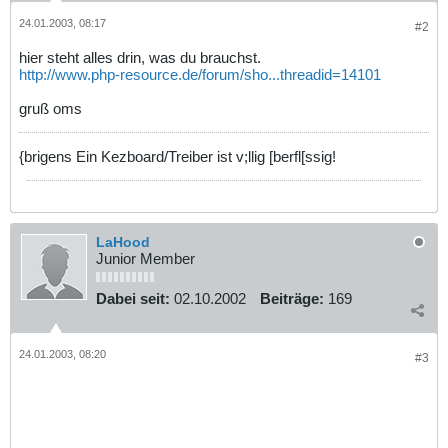
24.01.2003, 08:17
#2
hier steht alles drin, was du brauchst.
http://www.php-resource.de/forum/sho...threadid=14101
gruß oms
{brigens Ein Kezboard/Treiber ist v;llig [berfl[ssig!
LaHood
Junior Member
Dabei seit:
02.10.2002
Beiträge:
169
24.01.2003, 08:20
#3