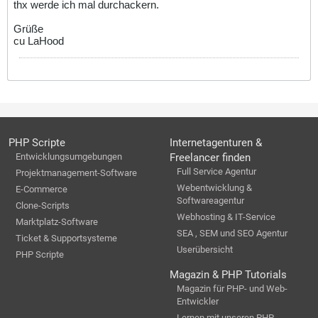
thx werde ich mal durchackern.
Grüße
cu LaHood
PHP Scripte
Internetagenturen &
Entwicklungsumgebungen
Freelancer finden
Full Service Agentur
Projektmanagement-Software
Webentwicklung &
E-Commerce
Softwareagentur
Clone-Scripts
Webhosting & IT-Service
Marktplatz-Software
SEA , SEM und SEO Agentur
Ticket & Supportsysteme
Userübersicht
PHP Scripte
Magazin & PHP Tutorials
Magazin für PHP- und Web-
Entwickler
Lernen mit unseren PHP-